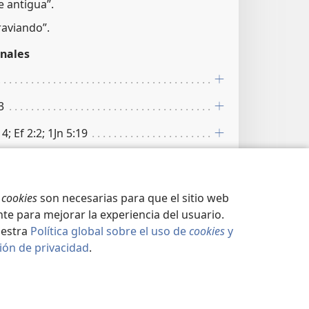
e antigua”.
raviando”.
nales
3
4; Ef 2:2; 1Jn 5:19
Zac 3:2; Mt 4:10; Jn 13:27; Ro 16:20; 2Te 2:9
s
cookies
son necesarias para que el sitio web
eb 2:14; Snt 4:7; 1Pe 5:8
te para mejorar la experiencia del usuario.
Ap 12:14
uestra
Política global sobre el uso de
cookies
y
ión de privacidad
.
10
nales