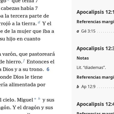
ego
que tenía 7
 cabezas había 7
Apocalipsis 12:
a la tercera parte de
Referencias margi
d
rrojó a la tierra.
Y el
a
Gé 3:15
e de la mujer que iba a
 su hijo en cuanto
Apocalipsis 12:
 varón, que pastoreará
Notas
f
de hierro.
Entonces el
Lit. “diademas”.
6
a Dios y a su trono.
onde Dios le tiene
Referencias margi
ería alimentada por
b
Ap 12:9
h
*
l cielo. Miguel
y sus
Apocalipsis 12:
agón. Y el dragón y sus
Referencias margi