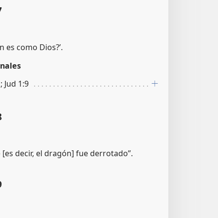
7
én es como Dios?’.
nales
; Jud 1:9
8
 [es decir, el dragón] fue derrotado”.
9