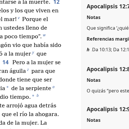
12
entarse a la muerte.
Apocalipsis 12:
elos y los que viven en
Notas
v
el mar!
Porque el
Que significa ‘¿qui
 ustedes lleno de
w
da poco tiempo”.
Referencias margi
gón vio que había sido
h
Da 10:13; Da 12:1
y
ó a la mujer
que
14
Pero a la mujer se
Apocalipsis 12:
z
ran águila
para que
 donde tiene que ser
Notas
a
*
ia
de la serpiente
O quizás “pero este
b
*
dio tiempo.
te arrojó agua detrás
Apocalipsis 12:
 que el río la ahogara.
Notas
da de la mujer. La