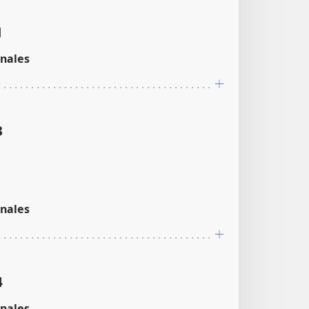
1
nales
3
nales
4
nales