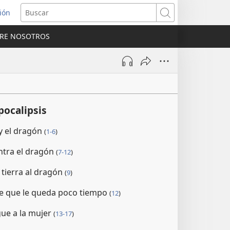
sión
Buscar
RE NOSOTROS
a
na)
pocalipsis
 y el dragón
(
1-6
)
ntra el dragón
(
7-12
)
a tierra al dragón
(
9
)
be que le queda poco tiempo
(
12
)
gue a la mujer
(
13-17
)