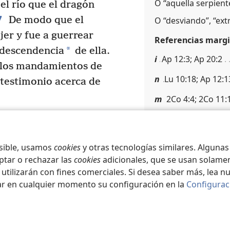
O “aquella serpient
 el río que el dragón
7
De modo que el
O “desviando”, “ext
jer y fue a guerrear
Referencias margi
*
 descendencia
de ella.
i
Ap 12:3; Ap 20:2
 los mandamientos de
n
Lu 10:18; Ap 12:1
 testimonio acerca de
m
2Co 4:4; 2Co 11:1
l
1Cr 21:1; Job 1:6; 
Siguiente
osible, usamos
cookies
y otras tecnologías similares. Alguna
k
Mt 4:1; Jn 8:44; H
ptar o rechazar las
cookies
adicionales, que se usan solamen
j
Gé 3:1; 2Co 11:3; 
 utilizarán con fines comerciales. Si desea saber más, lea n
ar en cualquier momento su configuración en la
Configurac
Apocalipsis 12:
ociety of Pennsylvania.
IDAD
|
CONFIGURACIÓN DE
Referencias margi