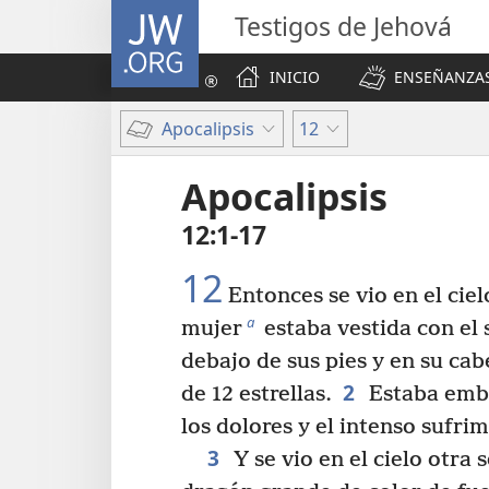
JW.ORG
Testigos de Jehová
INICIO
ENSEÑANZAS
Apocalipsis
12
Apocalipsis
12:1-17
12
Entonces se vio en el ciel
a
mujer
estaba vestida con el s
debajo de sus pies y en su ca
2
de 12 estrellas.
Estaba emba
los dolores y el intenso sufrim
3
Y se vio en el cielo otra 