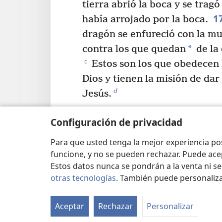
tierra abrió la boca y se tragó
1
había arrojado por la boca.
dragón se enfureció con la mu
*
contra los que quedan
de la
c
Estos son los que obedecen
Dios y tienen la misión de dar
d
Jesús.
Configuración de privacidad
Anterior
Para que usted tenga la mejor experiencia p
funcione, y no se pueden rechazar. Puede ace
Estos datos nunca se pondrán a la venta ni se
otras tecnologías
. También puede personaliz
Copyrights para esta publicación
Copyright
©
2026
Watch Tower Bible and Tract S
Aceptar
Rechazar
Personalizar
CONDICIONES DE USO
|
POLÍTICA DE PRIVAC
PRIVACIDAD