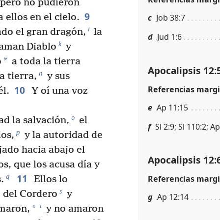
pero no pudieron
9
 ellos en el cielo.
c
Job 38:7
i
ado el gran dragón,
la
d
Jud 1:6
k
laman Diablo
y
*
o
a toda la tierra
Apocalipsis 12:
n
a tierra,
y sus
10
Referencias margi
él.
Y oí una voz
e
Ap 11:15
o
ad la salvación,
el
f
Sl 2:9; Sl 110:2; A
p
ios,
y la autoridad de
jado hacia abajo el
Apocalipsis 12:
, que los acusa día y
11
q
Referencias margi
.
Ellos lo
s
e del Cordero
y
g
Ap 12:14
t
*
amaron,
y no amaron