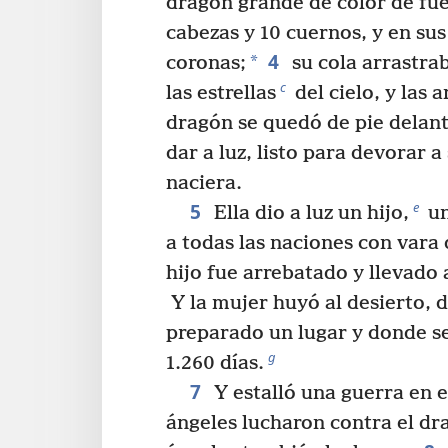
dragón grande de color de fu
cabezas y 10 cuernos, y en sus
4
*
coronas;
su cola arrastrab
c
las estrellas
del cielo, y las a
dragón se quedó de pie delant
dar a luz, listo para devorar a
naciera.
5
e
Ella dio a luz un hijo,
un
a todas las naciones con vara 
hijo fue arrebatado y llevado 
Y la mujer huyó al desierto, d
preparado un lugar y donde s
g
1.260 días.
7
Y estalló una guerra en e
ángeles lucharon contra el dr