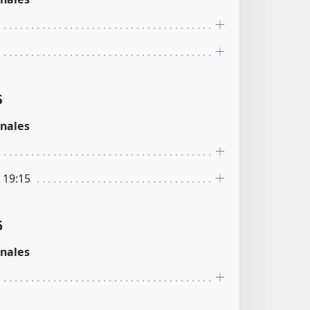
5
nales
p 19:15
6
nales