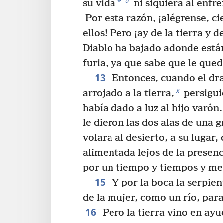
u
*
su vida
ni siquiera al enfr
Por esta razón, ¡alégrense, ci
ellos! Pero ¡ay de la tierra y d
Diablo ha bajado adonde están
furia, ya que sabe que le que
13
Entonces, cuando el dra
x
arrojado a la tierra,
persigui
había dado a luz al hijo varón.
le dieron las dos alas de una g
volara al desierto, a su lugar,
alimentada lejos de la presenc
por un tiempo y tiempos y me
15
Y por la boca la serpien
de la mujer, como un río, para
16
Pero la tierra vino en ayu