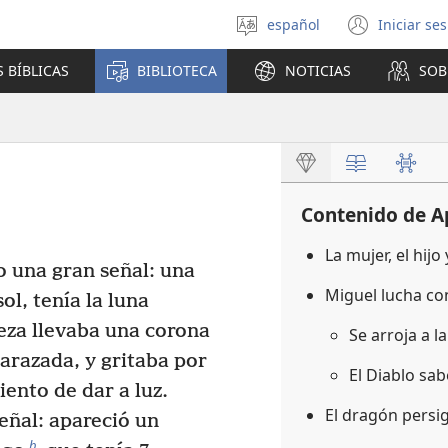
español
Iniciar se
Seleccionar
(abre
idioma
una
 BÍBLICAS
BIBLIOTECA
NOTICIAS
SOB
nuev
venta
Contenido de A
La mujer, el hijo
o una gran señal: una
Miguel lucha co
ol, tenía la luna
beza llevaba una corona
Se arroja a l
razada, y gritaba por
El Diablo sa
iento de dar a luz.
El dragón persi
señal: apareció un
b