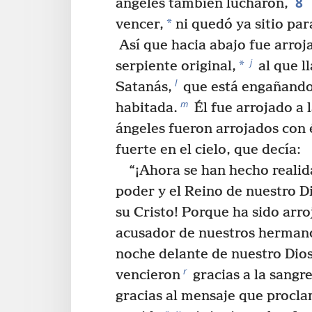
8
ángeles también lucharon,
*
vencer,
ni quedó ya sitio para
Así que hacia abajo fue arroj
j
*
serpiente original,
al que l
l
Satanás,
que está engañand
m
habitada.
Él fue arrojado a l
ángeles fueron arrojados con 
fuerte en el cielo, que decía:
“¡Ahora se han hecho realid
poder y el Reino de nuestro D
su Cristo! Porque ha sido arro
acusador de nuestros hermanos
noche delante de nuestro Dios
r
vencieron
gracias a la sangr
gracias al mensaje que procl