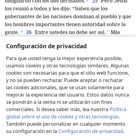
25
indignaron con los dos hermanos.
Pero Jesús
los reunió a todos y les dijo: “Saben que los
gobernantes de las naciones dominan al pueblo y que
los hombres importantes tienen autoridad sobre la
q
r
26
gente.
Entre ustedes no debe ser así.
Más
bien, el que quiera llegar a ser grande entre ustedes
Configuración de privacidad
s
27
tiene que servir a los demás
y el que quiera ser
el primero entre ustedes tiene que ser esclavo de los
Para que usted tenga la mejor experiencia posible,
t
28
demás.
Eso fue lo que hizo el Hijo del Hombre.
usamos
cookies
y otras tecnologías similares. Algunas
Él no vino para que le sirvieran, sino para servir a
cookies
son necesarias para que el sitio web funcione,
u
y no se pueden rechazar. Puede aceptar o rechazar
los demás
y para dar su vida como rescate a
v
las
cookies
adicionales, que se usan solamente para
cambio de muchas personas”.
mejorar la experiencia del usuario. Estos datos nunca
29
Cuando salían de Jericó, una gran multitud lo
se pondrán a la venta ni se utilizarán con fines
30
siguió.
Y resulta que dos ciegos que estaban
comerciales. Si desea saber más, lea nuestra
Política
sentados junto al camino oyeron que Jesús estaba
global sobre el uso de
cookies
y otras tecnologías
.
pasando por ahí y gritaron: “¡Señor, Hijo de David,
También puede personalizar en cualquier momento
w
31
*
ten compasión
de nosotros!”.
Entonces la
su configuración en la
Configuración de privacidad
.
Se
gente los reprendió y les dijo que se callaran, pero