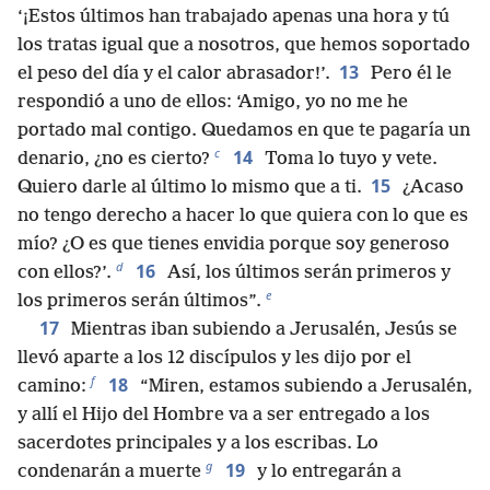
‘¡Estos últimos han trabajado apenas una hora y tú
los tratas igual que a nosotros, que hemos soportado
13
el peso del día y el calor abrasador!’.
Pero él le
respondió a uno de ellos: ‘Amigo, yo no me he
portado mal contigo. Quedamos en que te pagaría un
c
14
denario, ¿no es cierto?
Toma lo tuyo y vete.
15
Quiero darle al último lo mismo que a ti.
¿Acaso
no tengo derecho a hacer lo que quiera con lo que es
mío? ¿O es que tienes envidia porque soy generoso
d
16
con ellos?’.
Así, los últimos serán primeros y
e
los primeros serán últimos”.
17
Mientras iban subiendo a Jerusalén, Jesús se
llevó aparte a los 12 discípulos y les dijo por el
f
18
camino:
“Miren, estamos subiendo a Jerusalén,
y allí el Hijo del Hombre va a ser entregado a los
sacerdotes principales y a los escribas. Lo
g
19
condenarán a muerte
y lo entregarán a