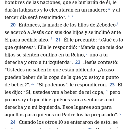
hombres de las naciones, que se burlarán de él, le
h
darán latigazos y lo ejecutarán en un madero;
y al
i
*
tercer día será resucitado”.
j
20
Entonces, la madre de los hijos de Zebedeo
se acercó a Jesús con sus dos hijos y se inclinó ante
k
21
él para pedirle algo.
Él le preguntó: “¿Qué es lo
que quieres?”. Ella le respondió: “Manda que mis dos
l
hijos se sienten contigo en tu Reino,
uno a tu
22
derecha y otro a tu izquierda”.
Jesús contestó:
“Ustedes no saben lo que están pidiendo. ¿Acaso
pueden beber de la copa de la que yo estoy a punto
m
23
de beber?”.
“Sí podemos”, le respondieron.
Él
n
les dijo: “Sí, ustedes van a beber de mi copa,
pero
yo no soy el que dice quiénes van a sentarse a mi
derecha y a mi izquierda. Esos lugares son para
o
aquellos para quienes mi Padre los ha preparado”.
24
Cuando los otros 10 se enteraron de esto, se
p