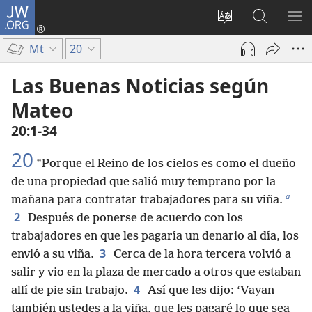
JW.ORG
Iniciar
sesión
Cambiar
Búsqueda
MO
(abre
idioma
en
ME
Mt
20
una
del sitio
jw.org
nueva
Las Buenas Noticias según
ventana)
Mateo
20:1-34
20
”Porque el Reino de los cielos es como el dueño
de una propiedad que salió muy temprano por la
a
mañana para contratar trabajadores para su viña.
2
Después de ponerse de acuerdo con los
trabajadores en que les pagaría un denario al día, los
3
envió a su viña.
Cerca de la hora tercera volvió a
salir y vio en la plaza de mercado a otros que estaban
4
allí de pie sin trabajo.
Así que les dijo: ‘Vayan
también ustedes a la viña, que les pagaré lo que sea