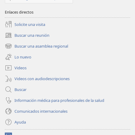
Enlaces directos
Solicite una visita
Buscar una reunión
(abre
una
Buscar una asamblea regional
(abre
nueva
una
ventana)
Lo nuevo
nueva
ventana)
Videos
Videos con audiodescripciones
Buscar
Información médica para profesionales de la salud
Comunicados internacionales
Ayuda