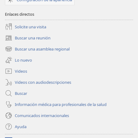
Enlaces directos
Solicite una visita
Buscar una reunión
(abre
una
Buscar una asamblea regional
(abre
nueva
una
ventana)
Lo nuevo
nueva
ventana)
Videos
Videos con audiodescripciones
Buscar
Información médica para profesionales de la salud
Comunicados internacionales
Ayuda