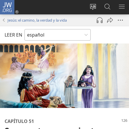
JW.ORG
Iniciar
sesión
Cambiar
Búsqueda
MO
(abre
idioma
en
ME
Jesús: el camino, la verdad y la vida
una
del sitio
jw.org
nueva
LEER EN
ventana)
CAPÍTULO 51