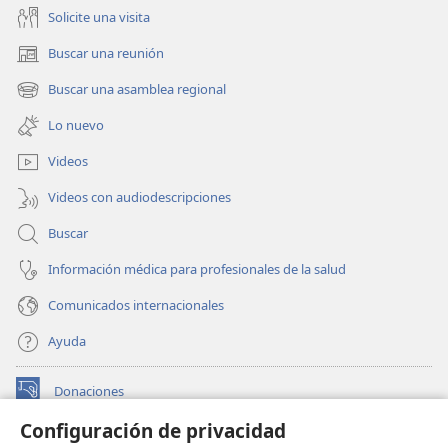
Solicite una visita
Buscar una reunión
(abre
una
Buscar una asamblea regional
(abre
nueva
una
ventana)
Lo nuevo
nueva
ventana)
Videos
Videos con audiodescripciones
Buscar
Información médica para profesionales de la salud
Comunicados internacionales
Ayuda
Donaciones
(abre
una
Configuración de privacidad
nueva
BIBLIOTECA EN LÍNEA Watchtower™