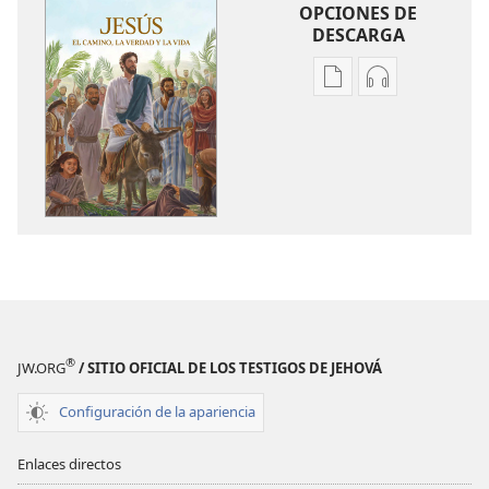
OPCIONES DE
DESCARGA
Opciones
Opciones
de
de
descarga
descarga
de
de
publicaciones
audio
Jesús:
Jesús:
el
el
camino,
camino,
la verdad
la verdad
y
y
la vida
la vida
®
JW.ORG
/ SITIO OFICIAL DE LOS TESTIGOS DE JEHOVÁ
Configuración de la apariencia
Enlaces directos