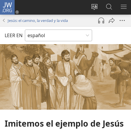
JW.ORG
Iniciar
sesión
Cambiar
Búsqueda
MO
(abre
idioma
en
ME
Jesús: el camino, la verdad y la vida
una
del sitio
jw.org
nueva
LEER EN
ventana)
Imitemos el ejemplo de Jesús