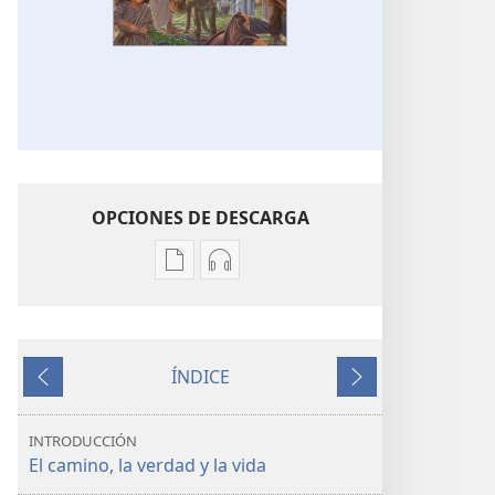
OPCIONES DE DESCARGA
Opciones
Opciones
de
de
descarga
descarga
de
de
ÍNDICE
publicaciones
audio
Anterior
Siguiente
Jesús:
Jesús:
el
el
INTRODUCCIÓN
camino,
camino,
El camino, la verdad y la vida
la verdad
la verdad