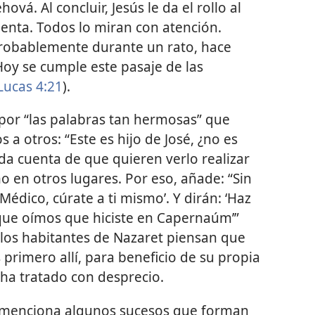
ová. Al concluir, Jesús le da el rollo al
ienta. Todos lo miran con atención.
robablemente durante un rato, hace
Hoy se cumple este pasaje de las
Lucas 4:21
).
or “las palabras tan hermosas” que
 a otros: “Este es hijo de José, ¿no es
 da cuenta de que quieren verlo realizar
 en otros lugares. Por eso, añade: “Sin
Médico, cúrate a ti mismo’. Y dirán: ‘Haz
 que oímos que hiciste en Capernaúm’”
 los habitantes de Nazaret piensan que
 primero allí, para beneficio de su propia
s ha tratado con desprecio.
 menciona algunos sucesos que forman