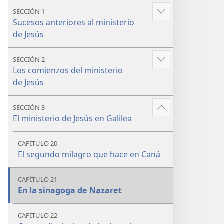
y
y
SECCIÓN 1
Mostrar
la vida
la vida
Sucesos anteriores al ministerio
más
de Jesús
SECCIÓN 2
Mostrar
Los comienzos del ministerio
más
de Jesús
SECCIÓN 3
Mostrar
El ministerio de Jesús en Galilea
más
CAPÍTULO 20
El segundo milagro que hace en Caná
CAPÍTULO 21
En la sinagoga de Nazaret
CAPÍTULO 22