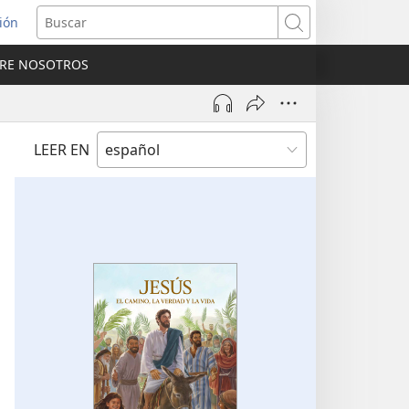
sión
Buscar
RE NOSOTROS
a
na)
LEER EN