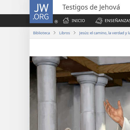
JW.ORG
Testigos de Jehová
INICIO
ENSEÑANZAS
Biblioteca
Libros
Jesús: el camino, la verdad y l