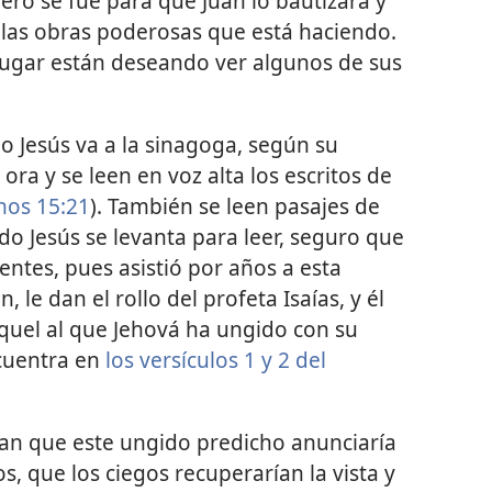
ero se fue para que Juan lo bautizara y
las obras poderosas que está haciendo.
 lugar están deseando ver algunos de sus
 Jesús va a la sinagoga, según su
ora y se leen en voz alta los escritos de
hos 15:21
). También se leen pasajes de
ndo Jesús se levanta para leer, seguro que
ntes, pues asistió por años a esta
le dan el rollo del profeta Isaías, y él
quel al que Jehová ha ungido con su
ncuentra en
los versículos 1 y 2 del
ican que este ungido predicho anunciaría
s, que los ciegos recuperarían la vista y