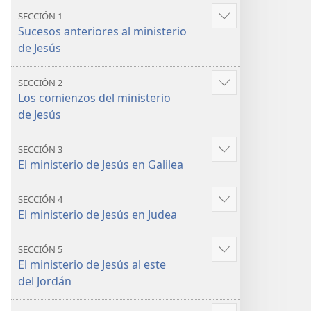
y
y
SECCIÓN 1
Mostrar
la vida
la vida
Sucesos anteriores al ministerio
más
de Jesús
SECCIÓN 2
Mostrar
Los comienzos del ministerio
más
de Jesús
SECCIÓN 3
Mostrar
El ministerio de Jesús en Galilea
más
SECCIÓN 4
Mostrar
El ministerio de Jesús en Judea
más
SECCIÓN 5
Mostrar
El ministerio de Jesús al este
más
del Jordán