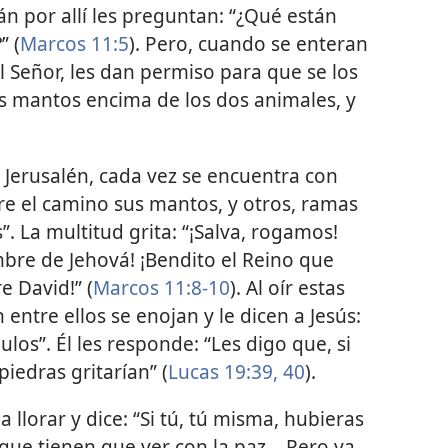
án por allí les preguntan: “¿Qué están
” (
Marcos 11:5
). Pero, cuando se enteran
l Señor, les dan permiso para que se los
us mantos encima de los dos animales, y
 Jerusalén, cada vez se encuentra con
 el camino sus mantos, y otros, ramas
”. La multitud grita: “¡Salva, rogamos!
mbre de Jehová! ¡Bendito el Reino que
e David!” (
Marcos 11:8-10
). Al oír estas
 entre ellos se enojan y le dicen a Jesús:
los”. Él les responde: “Les digo que, si
piedras gritarían” (
Lucas 19:39, 40
).
a llorar y dice: “Si tú, tú misma, hubieras
 que tienen que ver con la paz... Pero ya