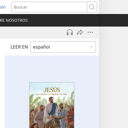
sión
Buscar
RE NOSOTROS
a
na)
LEER EN