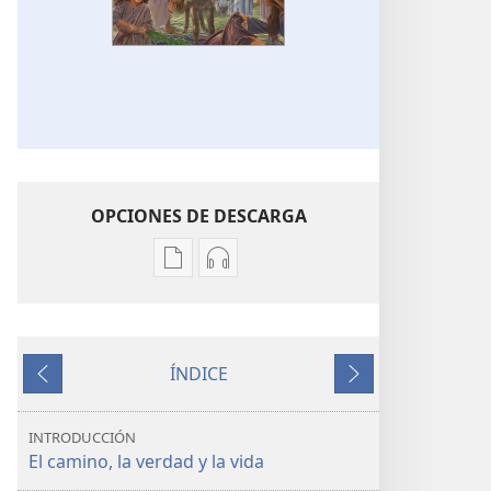
OPCIONES DE DESCARGA
Opciones
Opciones
de
de
descarga
descarga
de
de
ÍNDICE
publicaciones
audio
Anterior
Siguiente
Jesús:
Jesús:
el
el
INTRODUCCIÓN
camino,
camino,
El camino, la verdad y la vida
la verdad
la verdad