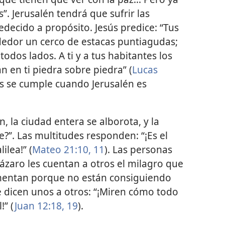
”. Jerusalén tendrá que sufrir las
ecido a propósito. Jesús predice: “Tus
dedor un cerco de estacas puntiagudas;
odos lados. A ti y a tus habitantes los
n en ti piedra sobre piedra” (
Lucas
sús se cumple cuando Jerusalén es
, la ciudad entera se alborota, y la
?”. Las multitudes responden: “¡Es el
ilea!” (
Mateo 21:10, 11
). Las personas
Lázaro les cuentan a otros el milagro que
lamentan porque no están consiguiendo
 dicen unos a otros: “¡Miren cómo todo
!” (
Juan 12:18, 19
).