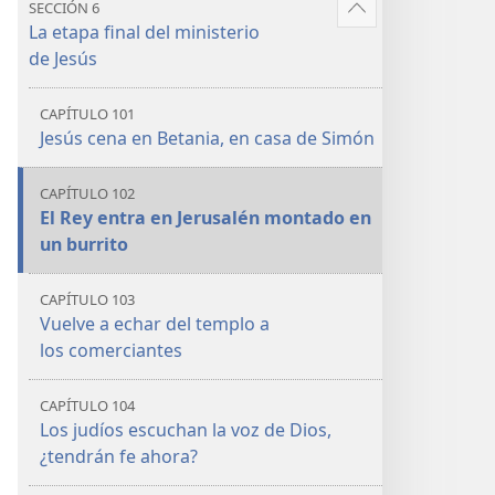
SECCIÓN 6
Mostrar
La etapa final del ministerio
más
de Jesús
CAPÍTULO 101
Jesús cena en Betania, en casa de Simón
CAPÍTULO 102
El Rey entra en Jerusalén montado en
un burrito
CAPÍTULO 103
Vuelve a echar del templo a
los comerciantes
CAPÍTULO 104
Los judíos escuchan la voz de Dios,
¿tendrán fe ahora?