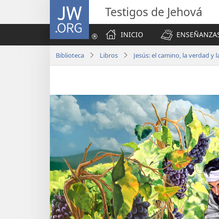
JW.ORG
Testigos de Jehová
INICIO
ENSEÑANZAS
Biblioteca
Libros
Jesús: el camino, la verdad y l