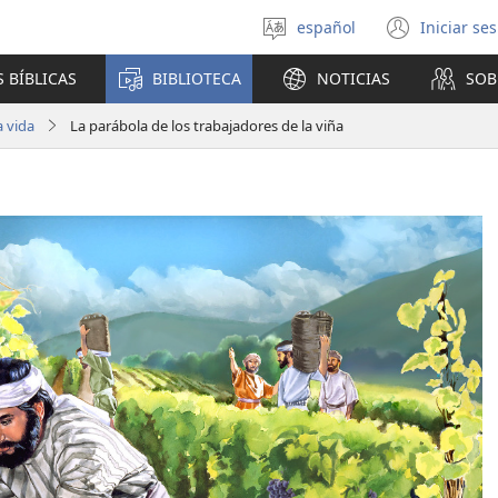
español
Iniciar se
Seleccionar
(abre
idioma
una
 BÍBLICAS
BIBLIOTECA
NOTICIAS
SOB
nuev
venta
a vida
La parábola de los trabajadores de la viña