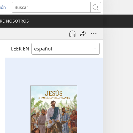
sión
Buscar
RE NOSOTROS
a
na)
LEER EN