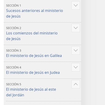
y
y
SECCIÓN 1
Mostrar
la vida
la vida
Sucesos anteriores al ministerio
más
de Jesús
SECCIÓN 2
Mostrar
Los comienzos del ministerio
más
de Jesús
SECCIÓN 3
Mostrar
El ministerio de Jesús en Galilea
más
SECCIÓN 4
Mostrar
El ministerio de Jesús en Judea
más
SECCIÓN 5
Mostrar
El ministerio de Jesús al este
más
del Jordán