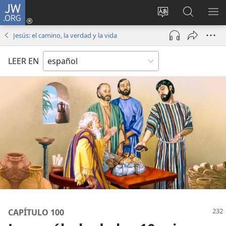
JW.ORG
Iniciar
sesión
Cambiar
Búsqueda
MO
(abre
idioma
en
ME
Jesús: el camino, la verdad y la vida
una
del sitio
jw.org
nueva
LEER EN
ventana)
CAPÍTULO 100