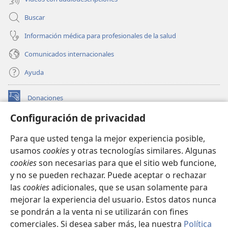
Buscar
Información médica para profesionales de la salud
Comunicados internacionales
Ayuda
Donaciones
(abre
una
Configuración de privacidad
nueva
BIBLIOTECA EN LÍNEA Watchtower™
(abre
ventana)
Para que usted tenga la mejor experiencia posible,
una
®
JW Hub
usamos
cookies
y otras tecnologías similares. Algunas
nueva
(abre
ventana)
cookies
son necesarias para que el sitio web funcione,
una
®
JW Library
nueva
y no se pueden rechazar. Puede aceptar o rechazar
ventana)
las
cookies
adicionales, que se usan solamente para
Watchtower Library
mejorar la experiencia del usuario. Estos datos nunca
se pondrán a la venta ni se utilizarán con fines
comerciales. Si desea saber más, lea nuestra
Política