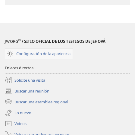
Jesús:
Jesús:
el
el
camino,
camino,
la verdad
la verdad
y
y
la vida
la vida
®
JW.ORG
/ SITIO OFICIAL DE LOS TESTIGOS DE JEHOVÁ
Configuración de la apariencia
Enlaces directos
Solicite una visita
Buscar una reunión
(abre
una
Buscar una asamblea regional
(abre
nueva
una
ventana)
Lo nuevo
nueva
ventana)
Videos
Videos con audiodescripciones