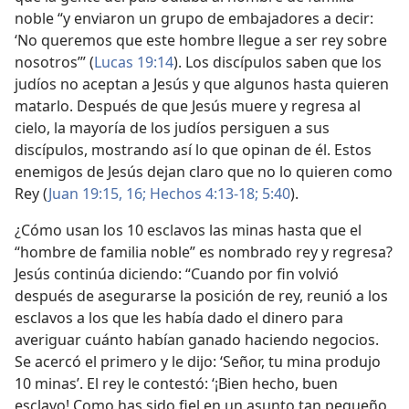
noble “y enviaron un grupo de embajadores a decir:
‘No queremos que este hombre llegue a ser rey sobre
nosotros’” (
Lucas 19:14
). Los discípulos saben que los
judíos no aceptan a Jesús y que algunos hasta quieren
matarlo. Después de que Jesús muere y regresa al
cielo, la mayoría de los judíos persiguen a sus
discípulos, mostrando así lo que opinan de él. Estos
enemigos de Jesús dejan claro que no lo quieren como
Rey (
Juan 19:15, 16;
Hechos 4:13-18;
5:40
).
¿Cómo usan los 10 esclavos las minas hasta que el
“hombre de familia noble” es nombrado rey y regresa?
Jesús continúa diciendo: “Cuando por fin volvió
después de asegurarse la posición de rey, reunió a los
esclavos a los que les había dado el dinero para
averiguar cuánto habían ganado haciendo negocios.
Se acercó el primero y le dijo: ‘Señor, tu mina produjo
10 minas’. El rey le contestó: ‘¡Bien hecho, buen
esclavo! Como has sido fiel en un asunto tan pequeño,