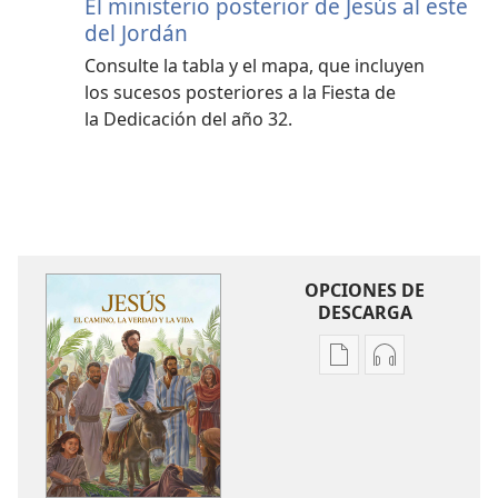
El ministerio posterior de Jesús al este
del Jordán
Consulte la tabla y el mapa, que incluyen
los sucesos posteriores a la Fiesta de
la Dedicación del año 32.
OPCIONES DE
DESCARGA
Opciones
Opciones
de
de
descarga
descarga
de
de
publicaciones
audio