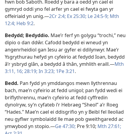
hwn bob Saboth. Roedd y bara a oedd yn cael ei
gymryd oddi yno fel arfer yn cael ei fwyta gan yr
offeiriaid yn unig.—
2Cr 2:4;
Ex 25:30;
Le 24:5-9;
Mth
12:4;
Heb 9:2
.
Bedydd
;
Bedyddio
.
Mae’r ferf yn golygu “trochi,” neu
dipio o dan ddŵr. Cafodd bedydd ei wneud yn
angenrheidiol gan Iesu ar gyfer ei ddilynwyr. Mae’r
Ysgrythurau hefyd yn cyfeirio at fedydd Ioan, bedydd
â’r ysbryd glân, a bedydd â thân, ymhlith eraill.—
Mth
3:11,
16;
28:19;
In 3:23;
1Pe 3:21
.
Bedd
.
Pan fydd yn ymddangos mewn llythrennau
bach, mae’n cyfeirio at fedd unigol; pan fydd wedi ei
briflythrennu, mae’n cyfeirio at fedd cyffredin
dynolryw, sy’n cyfateb i’r Hebraeg “Sheol” a’r Roeg
“Hades.” Mae’n cael ei ddisgrifio yn y Beibl fel lleoliad
neu gyflwr symbolaidd lle mae pob gweithgaredd ac
ymwybod yn stopio.—
Ge 47:30;
Pre 9:10;
Mth 27:61;
Act 2:31
.