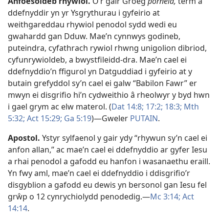
Anfoesoldeb rhywiol
.
O’r gair Groeg
porneia,
term a
ddefnyddir yn yr Ysgrythurau i gyfeirio at
weithgareddau rhywiol penodol sydd wedi eu
gwahardd gan Dduw. Mae’n cynnwys godineb,
puteindra, cyfathrach rywiol rhwng unigolion dibriod,
cyfunrywioldeb, a bwystfileidd-dra. Mae’n cael ei
ddefnyddio’n ffigurol yn Datguddiad i gyfeirio at y
butain grefyddol sy’n cael ei galw “Babilon Fawr” er
mwyn ei disgrifio hi’n cydweithio â rheolwyr y byd hwn
i gael grym ac elw materol. (
Dat 14:8;
17:2;
18:3;
Mth
5:32;
Act 15:29;
Ga 5:19
)—Gweler
PUTAIN
.
Apostol
.
Ystyr sylfaenol y gair ydy “rhywun sy’n cael ei
anfon allan,” ac mae’n cael ei ddefnyddio ar gyfer Iesu
a rhai penodol a gafodd eu hanfon i wasanaethu eraill.
Yn fwy aml, mae’n cael ei ddefnyddio i ddisgrifio’r
disgyblion a gafodd eu dewis yn bersonol gan Iesu fel
grŵp o 12 cynrychiolydd penodedig.—
Mc 3:14;
Act
14:14
.