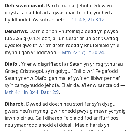
Defosiwn duwiol
.
Parch tuag at Jehofa Dduw yn
ogystal ag addoliad a gwasanaeth iddo, ynghyd â
ffyddlondeb i’w sofraniaeth.—
1Ti 4:8;
2Ti 3:12
.
Denariws
.
Darn o arian Rhufeinig a oedd yn pwyso
tua 3.85 g (0.124 oz t) a llun Cesar ar un ochr. Cyflog
dyddiol gweithiwr a’r dreth roedd y Rhufeiniaid yn ei
mynnu gan yr Iddewon.—
Mth 22:17;
Lc 20:24
.
Diafol
.
Yr enw disgrifiadol ar Satan yn yr Ysgrythurau
Groeg Cristnogol, sy’n golygu “Enllibiwr.” Fe gafodd
Satan yr enw Diafol gan mai ef yw’r enllibiwr pennaf
sy’n camgyhuddo Jehofa, Ei air da, a’i enw sanctaidd.—
Mth 4:1;
In 8:44;
Dat 12:9
.
Dihareb
.
Dywediad doeth neu stori fer sy’n dysgu
gwers neu’n mynegi gwirionedd pwysig mewn ychydig
iawn o eiriau. Gall dihareb Feiblaidd fod ar ffurf pos
neu ymadrodd anodd ei ddeall. Mae dihareb yn