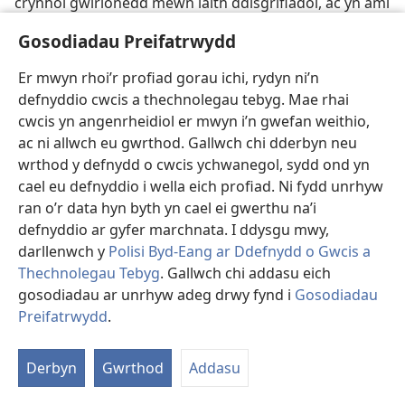
crynhoi gwirionedd mewn iaith ddisgrifiadol, ac yn aml
yn ffigurol. Daeth rhai ymadroddion yn gyffredin ar
Gosodiadau Preifatrwydd
gyfer bychanu neu ddirmygu rhai pobl.—
Pre 12:9;
2Pe
2:22
.
Er mwyn rhoi’r profiad gorau ichi, rydyn ni’n
defnyddio cwcis a thechnolegau tebyg. Mae rhai
Drachma
.
Yn yr Ysgrythurau Groeg Cristnogol, mae’r
cwcis yn angenrheidiol er mwyn i’n gwefan weithio,
gair hwn yn cyfeirio at ddarn arian Groegaidd, a oedd
ac ni allwch eu gwrthod. Gallwch chi dderbyn neu
yn pwyso tua 3.4 g (0.109 oz t).—
Mth 17:24
.
wrthod y defnydd o cwcis ychwanegol, sydd ond yn
Dweud ffortiwn
.
Mae rhywun sy’n dweud ffortiwn yn
cael eu defnyddio i wella eich profiad. Ni fydd unrhyw
honni ei fod yn gallu rhagfynegi digwyddiadau’r
ran o’r data hyn byth yn cael ei gwerthu na’i
dyfodol. Mae offeiriaid sy’n ymarfer hudoliaeth,
defnyddio ar gyfer marchnata. I ddysgu mwy,
dewiniaid ysbrydegol, astrolegwyr, ac eraill yn cael eu
darllenwch y
Polisi Byd-Eang ar Ddefnydd o Gwcis a
rhestru yn y Beibl fel pobl sy’n gwneud hynny.—
Le
Thechnolegau Tebyg
. Gallwch chi addasu eich
19:31;
De 18:11;
Act 16:16
.
gosodiadau ar unrhyw adeg drwy fynd i
Gosodiadau
Preifatrwydd
.
D
Dyddiau olaf
.
Mae hwn ac ymadroddion tebyg, fel ‘y
y
rhan olaf o’r dyddiau,’ yn cael eu defnyddio ym
Derbyn
Gwrthod
Addasu
C
mhroffwydoliaethau’r Beibl i gyfeirio at yr amser pan
fydd digwyddiadau hanesyddol yn dod i’w