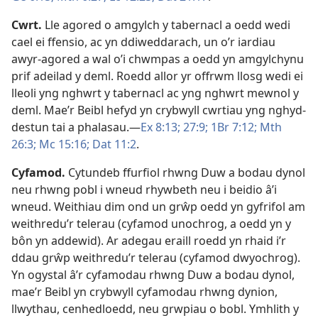
Cwrt
.
Lle agored o amgylch y tabernacl a oedd wedi
cael ei ffensio, ac yn ddiweddarach, un o’r iardiau
awyr-agored a wal o’i chwmpas a oedd yn amgylchynu
prif adeilad y deml. Roedd allor yr offrwm llosg wedi ei
lleoli yng nghwrt y tabernacl ac yng nghwrt mewnol y
deml. Mae’r Beibl hefyd yn crybwyll cwrtiau yng nghyd-
destun tai a phalasau.—
Ex 8:13;
27:9;
1Br 7:12;
Mth
26:3;
Mc 15:16;
Dat 11:2
.
Cyfamod
.
Cytundeb ffurfiol rhwng Duw a bodau dynol
neu rhwng pobl i wneud rhywbeth neu i beidio â’i
wneud. Weithiau dim ond un grŵp oedd yn gyfrifol am
weithredu’r telerau (cyfamod unochrog, a oedd yn y
bôn yn addewid). Ar adegau eraill roedd yn rhaid i’r
ddau grŵp weithredu’r telerau (cyfamod dwyochrog).
Yn ogystal â’r cyfamodau rhwng Duw a bodau dynol,
mae’r Beibl yn crybwyll cyfamodau rhwng dynion,
llwythau, cenhedloedd, neu grwpiau o bobl. Ymhlith y