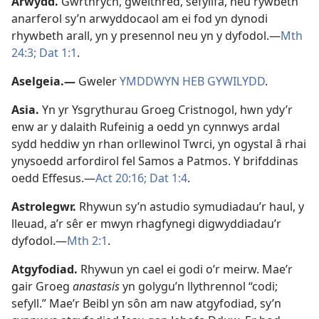
Arwydd
.
Gwrthrych, gweithred, sefyllfa, neu rywbeth
anarferol sy’n arwyddocaol am ei fod yn dynodi
rhywbeth arall, yn y presennol neu yn y dyfodol.​—
Mth
24:3;
Dat 1:1
.
Aselgeia
.
​—
Gweler
YMDDWYN HEB GYWILYDD
.
Asia
.
Yn yr Ysgrythurau Groeg Cristnogol, hwn ydy’r
enw ar y dalaith Rufeinig a oedd yn cynnwys ardal
sydd heddiw yn rhan orllewinol Twrci, yn ogystal â rhai
ynysoedd arfordirol fel Samos a Patmos. Y brifddinas
oedd Effesus.—
Act 20:16;
Dat 1:4
.
Astrolegwr
.
Rhywun sy’n astudio symudiadau’r haul, y
lleuad, a’r sêr er mwyn rhagfynegi digwyddiadau’r
dyfodol.—
Mth 2:1
.
Atgyfodiad
.
Rhywun yn cael ei godi o’r meirw. Mae’r
gair Groeg
anastasis
yn golygu’n llythrennol “codi;
sefyll.” Mae’r Beibl yn sôn am naw atgyfodiad, sy’n