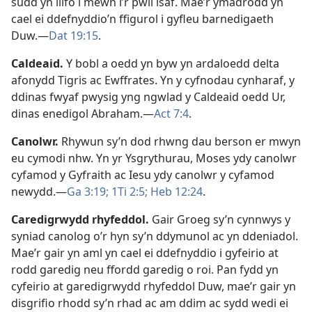
sudd yn llifo i mewn i’r pwll isaf. Mae’r ymadrodd yn
cael ei ddefnyddio’n ffigurol i gyfleu barnedigaeth
Duw.—
Dat 19:15
.
Caldeaid
.
Y bobl a oedd yn byw yn ardaloedd delta
afonydd Tigris ac Ewffrates. Yn y cyfnodau cynharaf, y
ddinas fwyaf pwysig yng ngwlad y Caldeaid oedd Ur,
dinas enedigol Abraham.—
Act 7:4
.
Canolwr
.
Rhywun sy’n dod rhwng dau berson er mwyn
eu cymodi nhw. Yn yr Ysgrythurau, Moses ydy canolwr
cyfamod y Gyfraith ac Iesu ydy canolwr y cyfamod
newydd.—
Ga 3:19;
1Ti 2:5;
Heb 12:24
.
Caredigrwydd rhyfeddol
.
Gair Groeg sy’n cynnwys y
syniad canolog o’r hyn sy’n ddymunol ac yn ddeniadol.
Mae’r gair yn aml yn cael ei ddefnyddio i gyfeirio at
rodd garedig neu ffordd garedig o roi. Pan fydd yn
cyfeirio at garedigrwydd rhyfeddol Duw, mae’r gair yn
disgrifio rhodd sy’n rhad ac am ddim ac sydd wedi ei