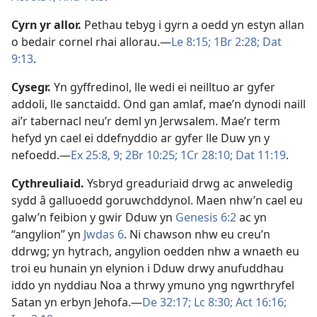
Cyrn yr allor
.
Pethau tebyg i gyrn a oedd yn estyn allan
o bedair cornel rhai allorau.—
Le 8:15;
1Br 2:28;
Dat
9:13
.
Cysegr
.
Yn gyffredinol, lle wedi ei neilltuo ar gyfer
addoli, lle sanctaidd. Ond gan amlaf, mae’n dynodi naill
ai’r tabernacl neu’r deml yn Jerwsalem. Mae’r term
hefyd yn cael ei ddefnyddio ar gyfer lle Duw yn y
nefoedd.—
Ex 25:8, 9;
2Br 10:25;
1Cr 28:10;
Dat 11:19
.
Cythreuliaid
.
Ysbryd greaduriaid drwg ac anweledig
sydd â galluoedd goruwchddynol. Maen nhw’n cael eu
galw’n feibion y gwir Dduw yn
Genesis 6:2
ac yn
“angylion” yn
Jwdas 6
. Ni chawson nhw eu creu’n
ddrwg; yn hytrach, angylion oedden nhw a wnaeth eu
troi eu hunain yn elynion i Dduw drwy anufuddhau
iddo yn nyddiau Noa a thrwy ymuno yng ngwrthryfel
Satan yn erbyn Jehofa.—
De 32:17;
Lc 8:30;
Act 16:16;