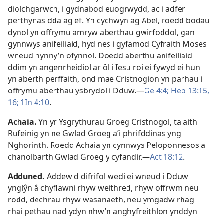
diolchgarwch, i gydnabod euogrwydd, ac i adfer
perthynas dda ag ef. Yn cychwyn ag Abel, roedd bodau
dynol yn offrymu amryw aberthau gwirfoddol, gan
gynnwys anifeiliaid, hyd nes i gyfamod Cyfraith Moses
wneud hynny’n ofynnol. Doedd aberthu anifeiliaid
ddim yn angenrheidiol ar ôl i Iesu roi ei fywyd ei hun
yn aberth perffaith, ond mae Cristnogion yn parhau i
offrymu aberthau ysbrydol i Dduw.—
Ge 4:4;
Heb 13:15,
16;
1In 4:10
.
Achaia
.
Yn yr Ysgrythurau Groeg Cristnogol, talaith
Rufeinig yn ne Gwlad Groeg a’i phrifddinas yng
Nghorinth. Roedd Achaia yn cynnwys Peloponnesos a
chanolbarth Gwlad Groeg y cyfandir.—
Act 18:12
.
Adduned
.
Addewid difrifol wedi ei wneud i Dduw
ynglŷn â chyflawni rhyw weithred, rhyw offrwm neu
rodd, dechrau rhyw wasanaeth, neu ymgadw rhag
rhai pethau nad ydyn nhw’n anghyfreithlon ynddyn