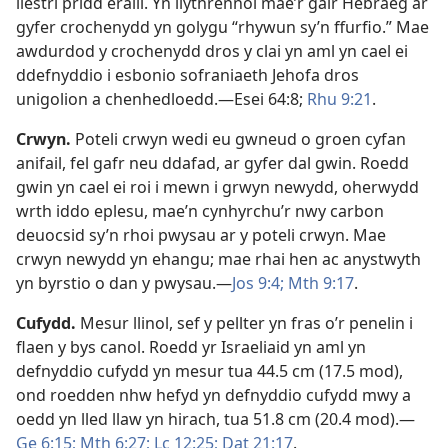
llestri pridd eraill. Yn llythrennol mae’r gair Hebraeg ar
gyfer crochenydd yn golygu “rhywun sy’n ffurfio.” Mae
awdurdod y crochenydd dros y clai yn aml yn cael ei
ddefnyddio i esbonio sofraniaeth Jehofa dros
unigolion a chenhedloedd.—
Esei 64:8;
Rhu 9:21
.
Crwyn
.
Poteli crwyn wedi eu gwneud o groen cyfan
anifail, fel gafr neu ddafad, ar gyfer dal gwin. Roedd
gwin yn cael ei roi i mewn i grwyn newydd, oherwydd
wrth iddo eplesu, mae’n cynhyrchu’r nwy carbon
deuocsid sy’n rhoi pwysau ar y poteli crwyn. Mae
crwyn newydd yn ehangu; mae rhai hen ac anystwyth
yn byrstio o dan y pwysau.—
Jos 9:4;
Mth 9:17
.
Cufydd
.
Mesur llinol, sef y pellter yn fras o’r penelin i
flaen y bys canol. Roedd yr Israeliaid yn aml yn
defnyddio cufydd yn mesur tua 44.5 cm (17.5 mod),
ond roedden nhw hefyd yn defnyddio cufydd mwy a
oedd yn lled llaw yn hirach, tua 51.8 cm (20.4 mod).—
Ge 6:15;
Mth 6:27;
Lc 12:25;
Dat 21:17
.