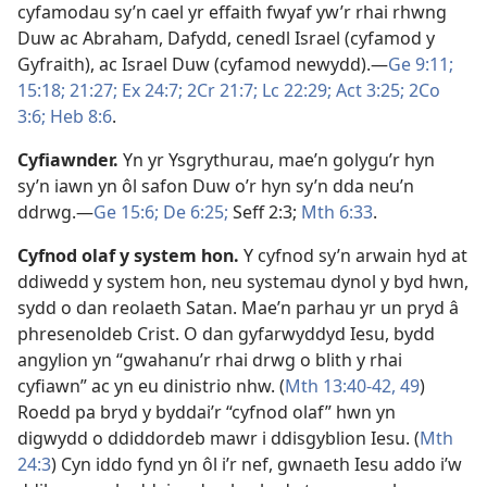
cyfamodau sy’n cael yr effaith fwyaf yw’r rhai rhwng
Duw ac Abraham, Dafydd, cenedl Israel (cyfamod y
Gyfraith), ac Israel Duw (cyfamod newydd).—
Ge 9:11;
15:18;
21:27;
Ex 24:7;
2Cr 21:7;
Lc 22:29;
Act 3:25;
2Co
3:6;
Heb 8:6
.
Cyfiawnder
.
Yn yr Ysgrythurau, mae’n golygu’r hyn
sy’n iawn yn ôl safon Duw o’r hyn sy’n dda neu’n
ddrwg.—
Ge 15:6;
De 6:25;
Seff 2:3;
Mth 6:33
.
Cyfnod olaf y system hon
.
Y cyfnod sy’n arwain hyd at
ddiwedd y system hon, neu systemau dynol y byd hwn,
sydd o dan reolaeth Satan. Mae’n parhau yr un pryd â
phresenoldeb Crist. O dan gyfarwyddyd Iesu, bydd
angylion yn “gwahanu’r rhai drwg o blith y rhai
cyfiawn” ac yn eu dinistrio nhw. (
Mth 13:40-42,
49
)
Roedd pa bryd y byddai’r “cyfnod olaf” hwn yn
digwydd o ddiddordeb mawr i ddisgyblion Iesu. (
Mth
24:3
) Cyn iddo fynd yn ôl i’r nef, gwnaeth Iesu addo i’w