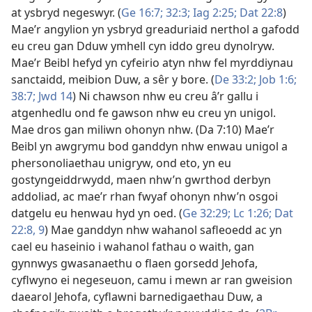
at ysbryd negeswyr. (
Ge 16:7;
32:3;
Iag 2:25;
Dat 22:8
)
Mae’r angylion yn ysbryd greaduriaid nerthol a gafodd
eu creu gan Dduw ymhell cyn iddo greu dynolryw.
Mae’r Beibl hefyd yn cyfeirio atyn nhw fel myrddiynau
sanctaidd, meibion Duw, a sêr y bore. (
De 33:2;
Job 1:6;
38:7;
Jwd 14
) Ni chawson nhw eu creu â’r gallu i
atgenhedlu ond fe gawson nhw eu creu yn unigol.
Mae dros gan miliwn ohonyn nhw. (
Da 7:10
) Mae’r
Beibl yn awgrymu bod ganddyn nhw enwau unigol a
phersonoliaethau unigryw, ond eto, yn eu
gostyngeiddrwydd, maen nhw’n gwrthod derbyn
addoliad, ac mae’r rhan fwyaf ohonyn nhw’n osgoi
datgelu eu henwau hyd yn oed. (
Ge 32:29;
Lc 1:26;
Dat
22:8, 9
) Mae ganddyn nhw wahanol safleoedd ac yn
cael eu haseinio i wahanol fathau o waith, gan
gynnwys gwasanaethu o flaen gorsedd Jehofa,
cyflwyno ei negeseuon, camu i mewn ar ran gweision
daearol Jehofa, cyflawni barnedigaethau Duw, a