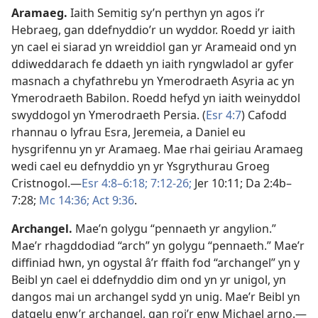
Aramaeg
.
Iaith Semitig sy’n perthyn yn agos i’r
Hebraeg, gan ddefnyddio’r un wyddor. Roedd yr iaith
yn cael ei siarad yn wreiddiol gan yr Arameaid ond yn
ddiweddarach fe ddaeth yn iaith ryngwladol ar gyfer
masnach a chyfathrebu yn Ymerodraeth Asyria ac yn
Ymerodraeth Babilon. Roedd hefyd yn iaith weinyddol
swyddogol yn Ymerodraeth Persia. (
Esr 4:7
) Cafodd
rhannau o lyfrau Esra, Jeremeia, a Daniel eu
hysgrifennu yn yr Aramaeg. Mae rhai geiriau Aramaeg
wedi cael eu defnyddio yn yr Ysgrythurau Groeg
Cristnogol.—
Esr 4:8–6:18;
7:12-26;
Jer 10:11;
Da 2:4b–
7:28;
Mc 14:36;
Act 9:36
.
Archangel
.
Mae’n golygu “pennaeth yr angylion.”
Mae’r rhagddodiad “arch” yn golygu “pennaeth.” Mae’r
diffiniad hwn, yn ogystal â’r ffaith fod “archangel” yn y
Beibl yn cael ei ddefnyddio dim ond yn yr unigol, yn
dangos mai un archangel sydd yn unig. Mae’r Beibl yn
datgelu enw’r archangel, gan roi’r enw Michael arno.—