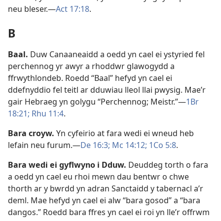
neu bleser.—
Act 17:18
.
B
Baal
.
Duw Canaaneaidd a oedd yn cael ei ystyried fel
perchennog yr awyr a rhoddwr glawogydd a
ffrwythlondeb. Roedd “Baal” hefyd yn cael ei
ddefnyddio fel teitl ar dduwiau lleol llai pwysig. Mae’r
gair Hebraeg yn golygu “Perchennog; Meistr.”—
1Br
18:21;
Rhu 11:4
.
Bara croyw
.
Yn cyfeirio at fara wedi ei wneud heb
lefain neu furum.—
De 16:3;
Mc 14:12;
1Co 5:8
.
Bara wedi ei gyflwyno i Dduw
.
Deuddeg torth o fara
a oedd yn cael eu rhoi mewn dau bentwr o chwe
thorth ar y bwrdd yn adran Sanctaidd y tabernacl a’r
deml. Mae hefyd yn cael ei alw “bara gosod” a “bara
dangos.” Roedd bara ffres yn cael ei roi yn lle’r offrwm