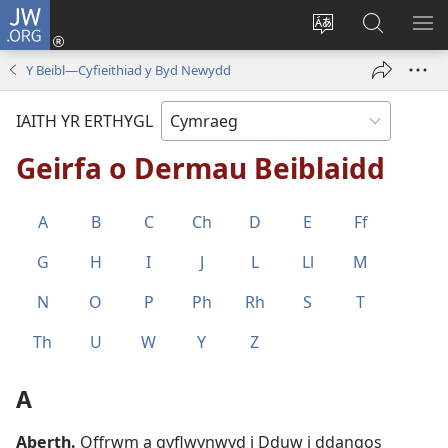
JW.ORG
Mewngofnodi
(yn
Newid
Chwilio
DA
agor
iaith
JW.ORG
DE
Y Beibl—Cyfieithiad y Byd Newydd
mewn
y
ffenest
wefan
IAITH YR ERTHYGL
newydd)
Geirfa o Dermau Beiblaidd
A
B
C
Ch
D
E
Ff
G
H
I
J
L
Ll
M
N
O
P
Ph
Rh
S
T
Th
U
W
Y
Z
A
Aberth
.
Offrwm a gyflwynwyd i Dduw i ddangos