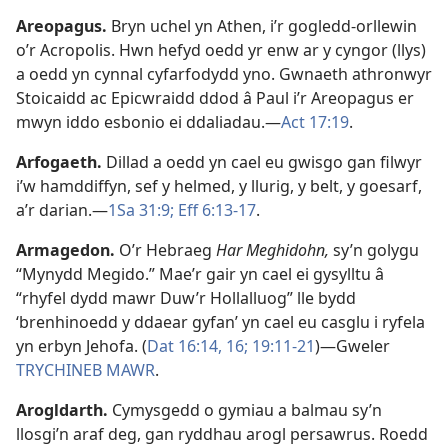
Areopagus
.
Bryn uchel yn Athen, i’r gogledd-orllewin
o’r Acropolis. Hwn hefyd oedd yr enw ar y cyngor (llys)
a oedd yn cynnal cyfarfodydd yno. Gwnaeth athronwyr
Stoicaidd ac Epicwraidd ddod â Paul i’r Areopagus er
mwyn iddo esbonio ei ddaliadau.—
Act 17:19
.
Arfogaeth
.
Dillad a oedd yn cael eu gwisgo gan filwyr
i’w hamddiffyn, sef y helmed, y llurig, y belt, y goesarf,
a’r darian.—
1Sa 31:9;
Eff 6:13-17
.
Armagedon
.
O’r Hebraeg
Har Meghidohn,
sy’n golygu
“Mynydd Megido.” Mae’r gair yn cael ei gysylltu â
“rhyfel dydd mawr Duw’r Hollalluog” lle bydd
‘brenhinoedd y ddaear gyfan’ yn cael eu casglu i ryfela
yn erbyn Jehofa. (
Dat 16:14,
16;
19:11-21
)—Gweler
TRYCHINEB MAWR
.
Arogldarth
.
Cymysgedd o gymiau a balmau sy’n
llosgi’n araf deg, gan ryddhau arogl persawrus. Roedd