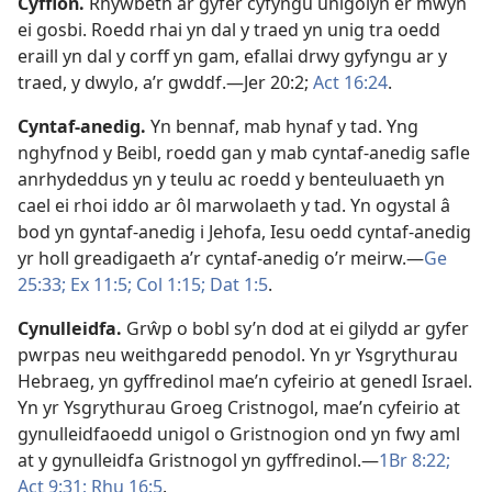
Cyffion
.
Rhywbeth ar gyfer cyfyngu unigolyn er mwyn
ei gosbi. Roedd rhai yn dal y traed yn unig tra oedd
eraill yn dal y corff yn gam, efallai drwy gyfyngu ar y
traed, y dwylo, a’r gwddf.—
Jer 20:2;
Act 16:24
.
Cyntaf-anedig
.
Yn bennaf, mab hynaf y tad. Yng
nghyfnod y Beibl, roedd gan y mab cyntaf-anedig safle
anrhydeddus yn y teulu ac roedd y benteuluaeth yn
cael ei rhoi iddo ar ôl marwolaeth y tad. Yn ogystal â
bod yn gyntaf-anedig i Jehofa, Iesu oedd cyntaf-anedig
yr holl greadigaeth a’r cyntaf-anedig o’r meirw.—
Ge
25:33;
Ex 11:5;
Col 1:15;
Dat 1:5
.
Cynulleidfa
.
Grŵp o bobl sy’n dod at ei gilydd ar gyfer
pwrpas neu weithgaredd penodol. Yn yr Ysgrythurau
Hebraeg, yn gyffredinol mae’n cyfeirio at genedl Israel.
Yn yr Ysgrythurau Groeg Cristnogol, mae’n cyfeirio at
gynulleidfaoedd unigol o Gristnogion ond yn fwy aml
at y gynulleidfa Gristnogol yn gyffredinol.—
1Br 8:22;
Act 9:31;
Rhu 16:5
.