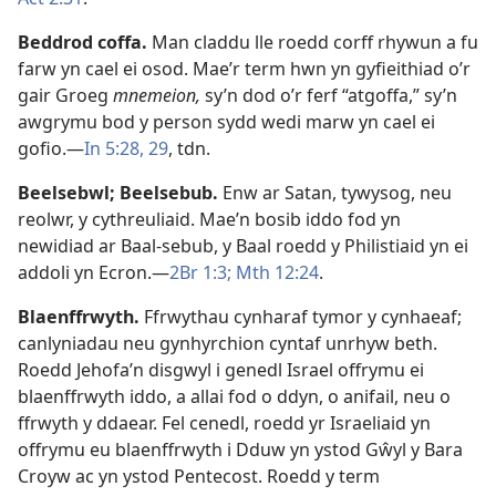
Beddrod coffa
.
Man claddu lle roedd corff rhywun a fu
farw yn cael ei osod. Mae’r term hwn yn gyfieithiad o’r
gair Groeg
mnemeion,
sy’n dod o’r ferf “atgoffa,” sy’n
awgrymu bod y person sydd wedi marw yn cael ei
gofio.—
In 5:28, 29
, tdn.
Beelsebwl
;
Beelsebub
.
Enw ar Satan, tywysog, neu
reolwr, y cythreuliaid. Mae’n bosib iddo fod yn
newidiad ar Baal-sebub, y Baal roedd y Philistiaid yn ei
addoli yn Ecron.—
2Br 1:3;
Mth 12:24
.
Blaenffrwyth
.
Ffrwythau cynharaf tymor y cynhaeaf;
canlyniadau neu gynhyrchion cyntaf unrhyw beth.
Roedd Jehofa’n disgwyl i genedl Israel offrymu ei
blaenffrwyth iddo, a allai fod o ddyn, o anifail, neu o
ffrwyth y ddaear. Fel cenedl, roedd yr Israeliaid yn
offrymu eu blaenffrwyth i Dduw yn ystod Gŵyl y Bara
Croyw ac yn ystod Pentecost. Roedd y term