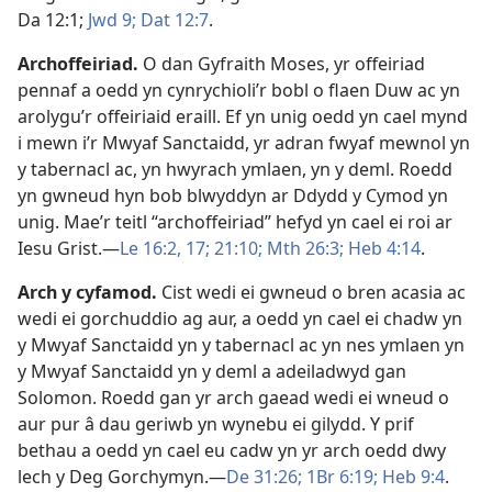
Da 12:1;
Jwd 9;
Dat 12:7
.
Archoffeiriad
.
O dan Gyfraith Moses, yr offeiriad
pennaf a oedd yn cynrychioli’r bobl o flaen Duw ac yn
arolygu’r offeiriaid eraill. Ef yn unig oedd yn cael mynd
i mewn i’r Mwyaf Sanctaidd, yr adran fwyaf mewnol yn
y tabernacl ac, yn hwyrach ymlaen, yn y deml. Roedd
yn gwneud hyn bob blwyddyn ar Ddydd y Cymod yn
unig. Mae’r teitl “archoffeiriad” hefyd yn cael ei roi ar
Iesu Grist.—
Le 16:2,
17;
21:10;
Mth 26:3;
Heb 4:14
.
Arch y cyfamod
.
Cist wedi ei gwneud o bren acasia ac
wedi ei gorchuddio ag aur, a oedd yn cael ei chadw yn
y Mwyaf Sanctaidd yn y tabernacl ac yn nes ymlaen yn
y Mwyaf Sanctaidd yn y deml a adeiladwyd gan
Solomon. Roedd gan yr arch gaead wedi ei wneud o
aur pur â dau geriwb yn wynebu ei gilydd. Y prif
bethau a oedd yn cael eu cadw yn yr arch oedd dwy
lech y Deg Gorchymyn.—
De 31:26;
1Br 6:19;
Heb 9:4
.