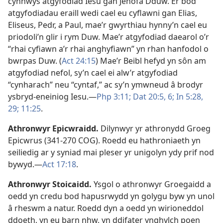
cynnwys atgyfodiad Iesu gan Jehofa Dduw. Er bod
atgyfodiadau eraill wedi cael eu cyflawni gan Elias,
Eliseus, Pedr, a Paul, mae’r gwyrthiau hynny’n cael eu
priodoli’n glir i rym Duw. Mae’r atgyfodiad daearol o’r
“rhai cyfiawn a’r rhai anghyfiawn” yn rhan hanfodol o
bwrpas Duw. (
Act 24:15
) Mae’r Beibl hefyd yn sôn am
atgyfodiad nefol, sy’n cael ei alw’r atgyfodiad
“cynharach” neu “cyntaf,” ac sy’n ymwneud â brodyr
ysbryd-eneiniog Iesu.—
Php 3:11;
Dat 20:5, 6;
In 5:28,
29;
11:25
.
Athronwyr Epicwraidd
.
Dilynwyr yr athronydd Groeg
Epicwrus (341-270 COG). Roedd eu hathroniaeth yn
seiliedig ar y syniad mai pleser yr unigolyn ydy prif nod
bywyd.—
Act 17:18
.
Athronwyr Stoicaidd
.
Ysgol o athronwyr Groegaidd a
oedd yn credu bod hapusrwydd yn golygu byw yn unol
â rheswm a natur. Roedd dyn a oedd yn wirioneddol
ddoeth, yn eu barn nhw, yn ddifater ynghylch poen