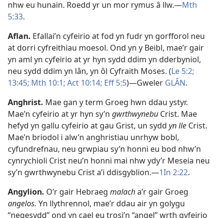
nhw eu hunain. Roedd yr un mor rymus â llw.—
Mth
5:33
.
Aflan
.
Efallai’n cyfeirio at fod yn fudr yn gorfforol neu
at dorri cyfreithiau moesol. Ond yn y Beibl, mae’r gair
yn aml yn cyfeirio at yr hyn sydd ddim yn dderbyniol,
neu sydd ddim yn lân, yn ôl Cyfraith Moses. (
Le 5:2;
13:45;
Mth 10:1;
Act 10:14;
Eff 5:5
)—Gweler
GLÂN
.
Anghrist
.
Mae gan y term Groeg hwn ddau ystyr.
Mae’n cyfeirio at yr hyn sy’n
gwrthwynebu
Crist. Mae
hefyd yn gallu cyfeirio at gau Grist, un sydd
yn lle
Crist.
Mae’n briodol i alw’n anghristiau unrhyw bobl,
cyfundrefnau, neu grwpiau sy’n honni eu bod nhw’n
cynrychioli Crist neu’n honni mai nhw ydy’r Meseia neu
sy’n gwrthwynebu Crist a’i ddisgyblion.—
1In 2:22
.
Angylion
.
O’r gair Hebraeg
malach
a’r gair Groeg
angelos.
Yn llythrennol, mae’r ddau air yn golygu
“negesydd” ond yn cael eu trosi’n “angel” wrth gyfeirio