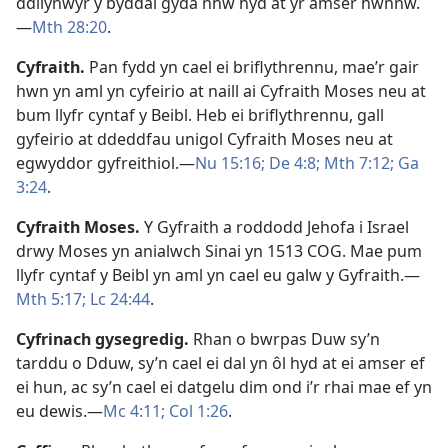
ddilynwyr y byddai gyda nhw hyd at yr amser hwnnw.
—
Mth 28:20
.
Cyfraith
.
Pan fydd yn cael ei briflythrennu, mae’r gair
hwn yn aml yn cyfeirio at naill ai Cyfraith Moses neu at
bum llyfr cyntaf y Beibl. Heb ei briflythrennu, gall
gyfeirio at ddeddfau unigol Cyfraith Moses neu at
egwyddor gyfreithiol.—
Nu 15:16;
De 4:8;
Mth 7:12;
Ga
3:24
.
Cyfraith Moses
.
Y Gyfraith a roddodd Jehofa i Israel
drwy Moses yn anialwch Sinai yn 1513 COG. Mae pum
llyfr cyntaf y Beibl yn aml yn cael eu galw y Gyfraith.—
Mth 5:17;
Lc 24:44
.
Cyfrinach gysegredig
.
Rhan o bwrpas Duw sy’n
tarddu o Dduw, sy’n cael ei dal yn ôl hyd at ei amser ef
ei hun, ac sy’n cael ei datgelu dim ond i’r rhai mae ef yn
eu dewis.—
Mc 4:11;
Col 1:26
.