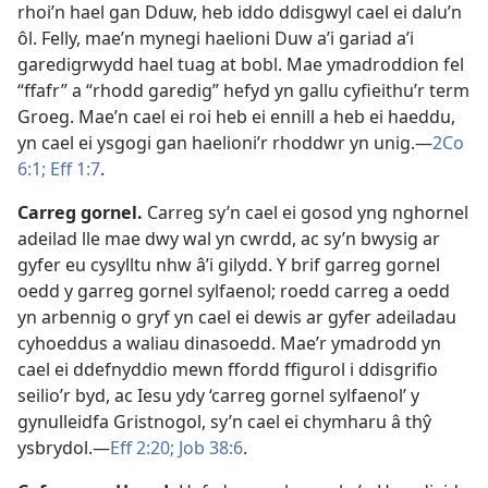
rhoi’n hael gan Dduw, heb iddo ddisgwyl cael ei dalu’n
ôl. Felly, mae’n mynegi haelioni Duw a’i gariad a’i
garedigrwydd hael tuag at bobl. Mae ymadroddion fel
“ffafr” a “rhodd garedig” hefyd yn gallu cyfieithu’r term
Groeg. Mae’n cael ei roi heb ei ennill a heb ei haeddu,
yn cael ei ysgogi gan haelioni’r rhoddwr yn unig.—
2Co
6:1;
Eff 1:7
.
Carreg gornel
.
Carreg sy’n cael ei gosod yng nghornel
adeilad lle mae dwy wal yn cwrdd, ac sy’n bwysig ar
gyfer eu cysylltu nhw â’i gilydd. Y brif garreg gornel
oedd y garreg gornel sylfaenol; roedd carreg a oedd
yn arbennig o gryf yn cael ei dewis ar gyfer adeiladau
cyhoeddus a waliau dinasoedd. Mae’r ymadrodd yn
cael ei ddefnyddio mewn ffordd ffigurol i ddisgrifio
seilio’r byd, ac Iesu ydy ‘carreg gornel sylfaenol’ y
gynulleidfa Gristnogol, sy’n cael ei chymharu â thŷ
ysbrydol.—
Eff 2:20;
Job 38:6
.