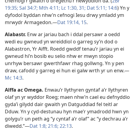
chefnogi’r gwaith o bregethu’r newyddion da. (
2Br
19:35;
Sal 34:7;
Mth 4:11;
Lc 1:30, 31;
Dat 5:11;
14:6
) Yn y
dyfodol byddan nhw’n cefnogi Iesu drwy ymladd ym
mrwydr Armagedon.—
Dat 19:14, 15
.
Alabastr
.
Enw ar jariau bach i ddal persawr a oedd
wedi eu gwneud yn wreiddiol o garreg sy’n dod o
Alabastron, Yr Aifft. Roedd gwddf tenau’r jariau yn ei
gwneud hi’n bosib eu selio nhw er mwyn stopio
unrhyw bersawr gwerthfawr rhag gollwng. Yn y pen
draw, cafodd y garreg ei hun ei galw wrth yr un enw.—
Mc 14:3
.
Alffa ac Omega
.
Enwau’r llythyren gyntaf a’r llythyren
olaf yn yr wyddor Roeg; maen nhw’n cael eu defnyddio
gyda’i gilydd dair gwaith yn Datguddiad fel teitl ar
Dduw. Yn y cyd-destunau hyn mae’r ymadrodd hwn yn
golygu’r un peth ag “y cyntaf a’r olaf” ac “y dechrau a’r
diwedd.”—
Dat 1:8;
21:6;
22:13
.