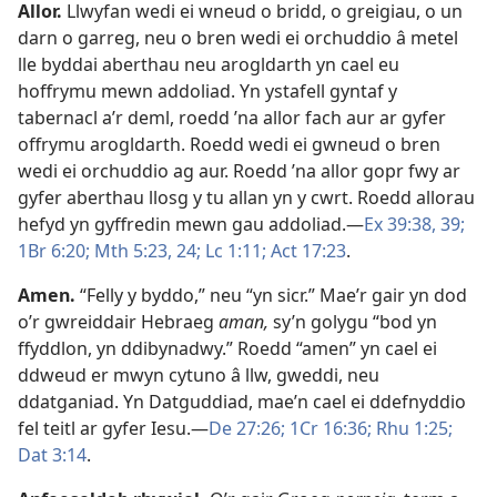
Allor
.
Llwyfan wedi ei wneud o bridd, o greigiau, o un
darn o garreg, neu o bren wedi ei orchuddio â metel
lle byddai aberthau neu arogldarth yn cael eu
hoffrymu mewn addoliad. Yn ystafell gyntaf y
tabernacl a’r deml, roedd ’na allor fach aur ar gyfer
offrymu arogldarth. Roedd wedi ei gwneud o bren
wedi ei orchuddio ag aur. Roedd ’na allor gopr fwy ar
gyfer aberthau llosg y tu allan yn y cwrt. Roedd allorau
hefyd yn gyffredin mewn gau addoliad.—
Ex 39:38, 39;
1Br 6:20;
Mth 5:23, 24;
Lc 1:11;
Act 17:23
.
Amen
.
“Felly y byddo,” neu “yn sicr.” Mae’r gair yn dod
o’r gwreiddair Hebraeg
aman,
sy’n golygu “bod yn
ffyddlon, yn ddibynadwy.” Roedd “amen” yn cael ei
ddweud er mwyn cytuno â llw, gweddi, neu
ddatganiad. Yn Datguddiad, mae’n cael ei ddefnyddio
fel teitl ar gyfer Iesu.—
De 27:26;
1Cr 16:36;
Rhu 1:25;
Dat 3:14
.