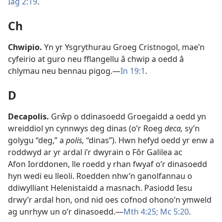
Iag 2:19
.
Ch
Chwipio
.
Yn yr Ysgrythurau Groeg Cristnogol, mae’n
cyfeirio at guro neu fflangellu â chwip a oedd â
chlymau neu bennau pigog.—
In 19:1
.
D
Decapolis
.
Grŵp o ddinasoedd Groegaidd a oedd yn
wreiddiol yn cynnwys deg dinas (o’r Roeg
deca,
sy’n
golygu “deg,” a
polis,
“dinas”). Hwn hefyd oedd yr enw a
roddwyd ar yr ardal i’r dwyrain o Fôr Galilea ac
Afon Iorddonen, lle roedd y rhan fwyaf o’r dinasoedd
hyn wedi eu lleoli. Roedden nhw’n ganolfannau o
ddiwylliant Helenistaidd a masnach. Pasiodd Iesu
drwy’r ardal hon, ond nid oes cofnod ohono’n ymweld
ag unrhyw un o’r dinasoedd.—
Mth 4:25;
Mc 5:20
.