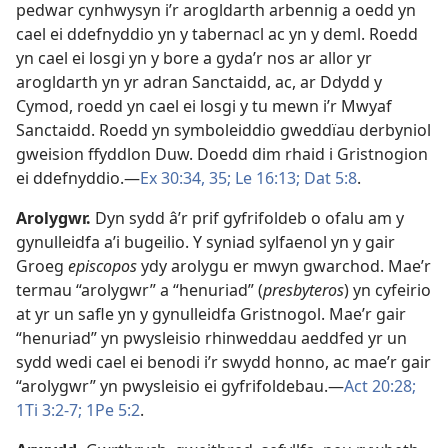
pedwar cynhwysyn i’r arogldarth arbennig a oedd yn
cael ei ddefnyddio yn y tabernacl ac yn y deml. Roedd
yn cael ei losgi yn y bore a gyda’r nos ar allor yr
arogldarth yn yr adran Sanctaidd, ac, ar Ddydd y
Cymod, roedd yn cael ei losgi y tu mewn i’r Mwyaf
Sanctaidd. Roedd yn symboleiddio gweddïau derbyniol
gweision ffyddlon Duw. Doedd dim rhaid i Gristnogion
ei ddefnyddio.—
Ex 30:34, 35;
Le 16:13;
Dat 5:8
.
Arolygwr
.
Dyn sydd â’r prif gyfrifoldeb o ofalu am y
gynulleidfa a’i bugeilio. Y syniad sylfaenol yn y gair
Groeg
episcopos
ydy arolygu er mwyn gwarchod. Mae’r
termau “arolygwr” a “henuriad” (
presbyteros
) yn cyfeirio
at yr un safle yn y gynulleidfa Gristnogol. Mae’r gair
“henuriad” yn pwysleisio rhinweddau aeddfed yr un
sydd wedi cael ei benodi i’r swydd honno, ac mae’r gair
“arolygwr” yn pwysleisio ei gyfrifoldebau.—
Act 20:28;
1Ti 3:2-7;
1Pe 5:2
.