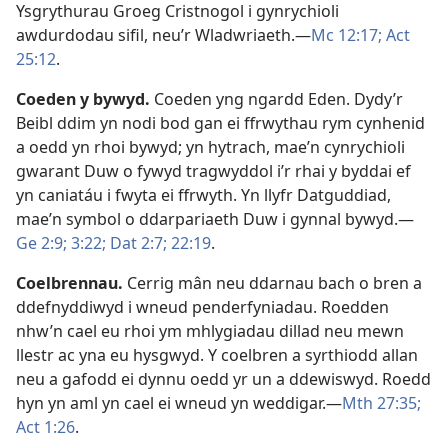
Ysgrythurau Groeg Cristnogol i gynrychioli
awdurdodau sifil, neu’r Wladwriaeth.—
Mc 12:17;
Act
25:12
.
Coeden y bywyd
.
Coeden yng ngardd Eden. Dydy’r
Beibl ddim yn nodi bod gan ei ffrwythau rym cynhenid
a oedd yn rhoi bywyd; yn hytrach, mae’n cynrychioli
gwarant Duw o fywyd tragwyddol i’r rhai y byddai ef
yn caniatáu i fwyta ei ffrwyth. Yn llyfr Datguddiad,
mae’n symbol o ddarpariaeth Duw i gynnal bywyd.—
Ge 2:9;
3:22;
Dat 2:7;
22:19
.
Coelbrennau
.
Cerrig mân neu ddarnau bach o bren a
ddefnyddiwyd i wneud penderfyniadau. Roedden
nhw’n cael eu rhoi ym mhlygiadau dillad neu mewn
llestr ac yna eu hysgwyd. Y coelbren a syrthiodd allan
neu a gafodd ei dynnu oedd yr un a ddewiswyd. Roedd
hyn yn aml yn cael ei wneud yn weddigar.—
Mth 27:35;
Act 1:26
.