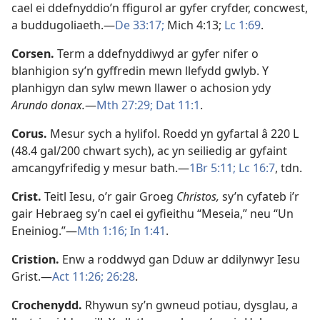
cael ei ddefnyddio’n ffigurol ar gyfer cryfder, concwest,
a buddugoliaeth.—
De 33:17;
Mich 4:13;
Lc 1:69
.
Corsen
.
Term a ddefnyddiwyd ar gyfer nifer o
blanhigion sy’n gyffredin mewn llefydd gwlyb. Y
planhigyn dan sylw mewn llawer o achosion ydy
Arundo donax.
—
Mth 27:29;
Dat 11:1
.
Corus
.
Mesur sych a hylifol. Roedd yn gyfartal â 220 L
(48.4 gal/200 chwart sych), ac yn seiliedig ar gyfaint
amcangyfrifedig y mesur bath.—
1Br 5:11;
Lc 16:7
, tdn.
Crist
.
Teitl Iesu, o’r gair Groeg
Christos,
sy’n cyfateb i’r
gair Hebraeg sy’n cael ei gyfieithu “Meseia,” neu “Un
Eneiniog.”—
Mth 1:16;
In 1:41
.
Cristion
.
Enw a roddwyd gan Dduw ar ddilynwyr Iesu
Grist.—
Act 11:26;
26:28
.
Crochenydd
.
Rhywun sy’n gwneud potiau, dysglau, a