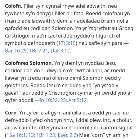
Colofn
.
Piler sy’n cynnal rhyw adeiladwaith, neu
rywbeth sy’n debyg i biler o’r fath. Roedd colofnau yn
rhan o adeiladwaith y deml a’r adeiladau brenhinol a
gafodd eu codi gan Solomon. Yn yr Ysgrythurau Groeg
Cristnogol, mae’n cael ei ddefnyddio’n ffigurol fel
symbol o gefnogaeth (
1Ti 3:15
) neu safle sy’n para.—
Bar 16:29;
1Br 7:21;
Dat 3:12
.
Colofnres Solomon
.
Yn y deml yn nyddiau Iesu,
coridor dan do i’r dwyrain o’r cwrt allanol, ac roedd
llawer yn credu mai olion o deml Solomon oedd y
golofnres. Roedd Iesu’n cerdded yno “yn ystod y
gaeaf,” ac roedd y Cristnogion cynnar yn cwrdd yno ar
gyfer addoli.—
In 10:22, 23;
Act 5:12
.
Corn
.
Yn cyfeirio at gyrn anifeiliaid, a oedd yn cael eu
defnyddio i yfed ohonyn nhw, i ddal olew, inc, a cholur,
ac i’w canu fel offerynnau cerddorol neu i anfon signal.
(
1Sa 16:1,
13;
1Br 1:39;
Esec 9:2
) Mae “corn” yn aml yn