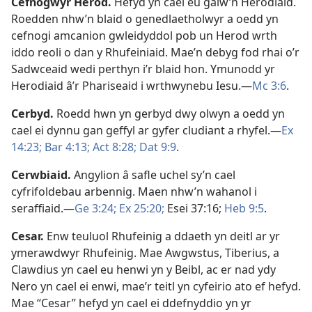
Cefnogwyr Herod
.
Hefyd yn cael eu galw’n Herodiaid.
Roedden nhw’n blaid o genedlaetholwyr a oedd yn
cefnogi amcanion gwleidyddol pob un Herod wrth
iddo reoli o dan y Rhufeiniaid. Mae’n debyg fod rhai o’r
Sadwceaid wedi perthyn i’r blaid hon. Ymunodd yr
Herodiaid â’r Phariseaid i wrthwynebu Iesu.—
Mc 3:6
.
Cerbyd
.
Roedd hwn yn gerbyd dwy olwyn a oedd yn
cael ei dynnu gan geffyl ar gyfer cludiant a rhyfel.—
Ex
14:23;
Bar 4:13;
Act 8:28;
Dat 9:9
.
Cerwbiaid
.
Angylion â safle uchel sy’n cael
cyfrifoldebau arbennig. Maen nhw’n wahanol i
seraffiaid.—
Ge 3:24;
Ex 25:20;
Esei 37:16;
Heb 9:5
.
Cesar
.
Enw teuluol Rhufeinig a ddaeth yn deitl ar yr
ymerawdwyr Rhufeinig. Mae Awgwstus, Tiberius, a
Clawdius yn cael eu henwi yn y Beibl, ac er nad ydy
Nero yn cael ei enwi, mae’r teitl yn cyfeirio ato ef hefyd.
Mae “Cesar” hefyd yn cael ei ddefnyddio yn yr