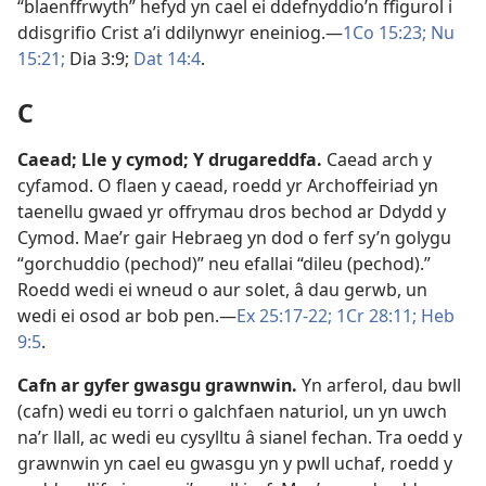
“blaenffrwyth” hefyd yn cael ei ddefnyddio’n ffigurol i
ddisgrifio Crist a’i ddilynwyr eneiniog.—
1Co 15:23;
Nu
15:21;
Dia 3:9;
Dat 14:4
.
C
Caead
;
Lle y cymod
;
Y drugareddfa
.
Caead arch y
cyfamod. O flaen y caead, roedd yr Archoffeiriad yn
taenellu gwaed yr offrymau dros bechod ar Ddydd y
Cymod. Mae’r gair Hebraeg yn dod o ferf sy’n golygu
“gorchuddio (pechod)” neu efallai “dileu (pechod).”
Roedd wedi ei wneud o aur solet, â dau gerwb, un
wedi ei osod ar bob pen.—
Ex 25:17-22;
1Cr 28:11;
Heb
9:5
.
Cafn ar gyfer gwasgu grawnwin
.
Yn arferol, dau bwll
(cafn) wedi eu torri o galchfaen naturiol, un yn uwch
na’r llall, ac wedi eu cysylltu â sianel fechan. Tra oedd y
grawnwin yn cael eu gwasgu yn y pwll uchaf, roedd y