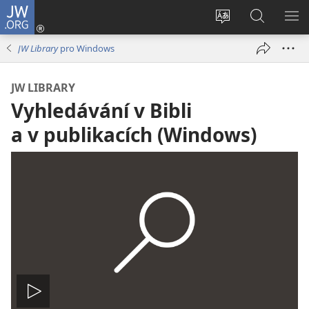
JW.ORG
Přihlásit
se
Změnit
Hledat
ZO
(otevřeno
jazyk
na
NA
JW Library
pro Windows
nové
stránek
JW.ORG
okno)
JW LIBRARY
Vyhledávání v Bibli
a v publikacích (Windows)
Přehrát