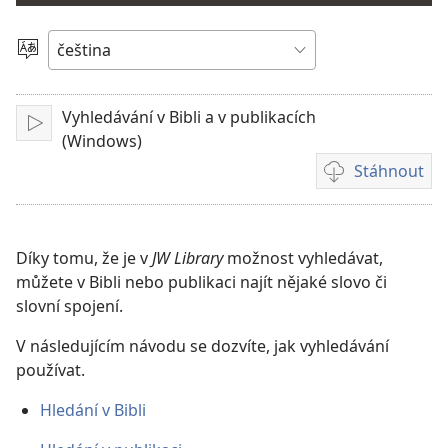
video
Vyberte
jazyk
Vyhledávání v Bibli a v publikacích
Přehrát
(Windows)
Stáhnout
Formáty
videonahrávek
ke
stažení
Díky tomu, že je v
JW Library
možnost vyhledávat,
můžete v Bibli nebo publikaci najít nějaké slovo či
slovní spojení.
V následujícím návodu se dozvíte, jak vyhledávání
používat.
Hledání v Bibli