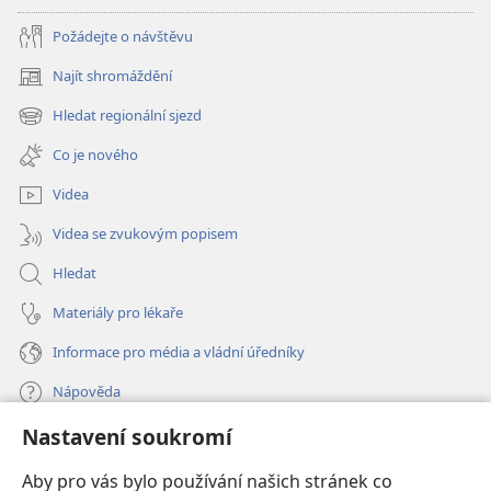
Požádejte o návštěvu
Najít shromáždění
(otevřeno
nové
Hledat regionální sjezd
(otevřeno
okno)
nové
Co je nového
okno)
Videa
Videa se zvukovým popisem
Hledat
Materiály pro lékaře
Informace pro média a vládní úředníky
Nápověda
Nastavení soukromí
Dary
(otevřeno
nové
Aby pro vás bylo používání našich stránek co