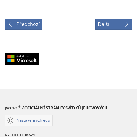
Předchozí
Další
Download
from
Windows
Store
(otevřeno
nové
okno)
®
JW.ORG
/ OFICIÁLNÍ STRÁNKY SVĚDKŮ JEHOVOVÝCH
Nastavení vzhledu
RYCHLÉ ODKAZY