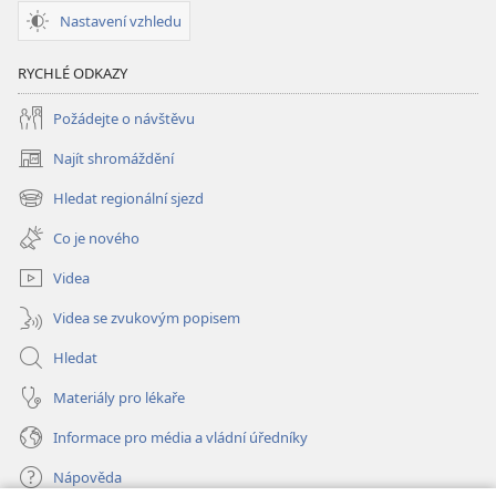
Nastavení vzhledu
RYCHLÉ ODKAZY
Požádejte o návštěvu
Najít shromáždění
(otevřeno
nové
Hledat regionální sjezd
(otevřeno
okno)
nové
Co je nového
okno)
Videa
Videa se zvukovým popisem
Hledat
Materiály pro lékaře
Informace pro média a vládní úředníky
Nápověda