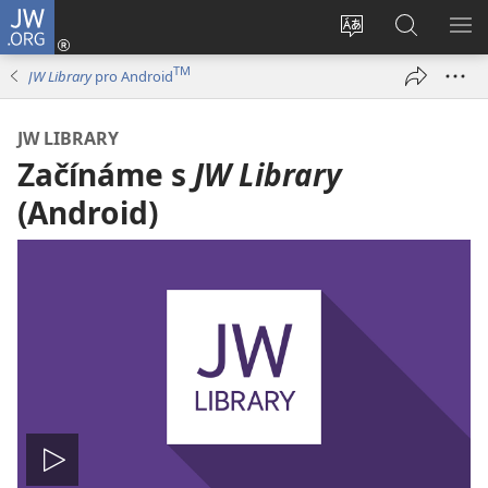
JW.ORG
Přihlásit
se
Změnit
Hledat
ZO
(otevřeno
jazyk
na
NA
TM
JW Library
pro Android
nové
stránek
JW.ORG
okno)
JW LIBRARY
Začínáme s
JW Library
(Android)
Přehrát