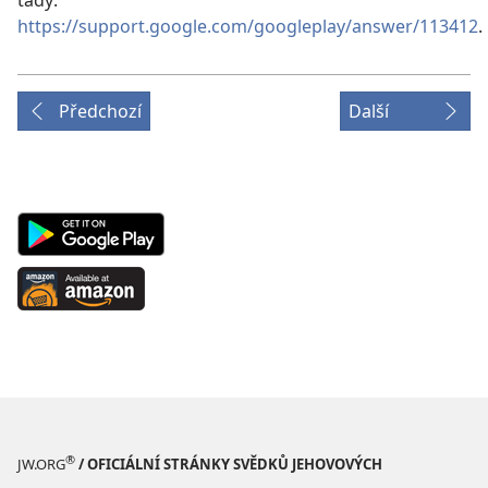
tady:
https://support.google.com/googleplay/answer/113412
.
Předchozí
Další
Android
App
on
Available
Google
at
Play
Amazon
(otevřeno
(otevřeno
nové
nové
okno)
okno)
®
JW.ORG
/ OFICIÁLNÍ STRÁNKY SVĚDKŮ JEHOVOVÝCH