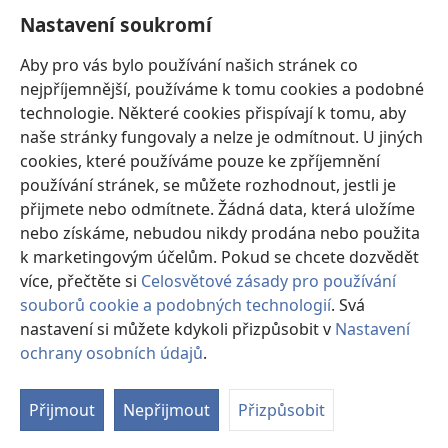
Nastavení soukromí
Dary
(otevřeno
nové
Aby pro vás bylo používání našich stránek co
okno)
nejpříjemnější, používáme k tomu cookies a podobné
ONLINE KNIHOVNA Strážné věže
(otevřeno
technologie. Některé cookies přispívají k tomu, aby
nové
®
JW Hub
naše stránky fungovaly a nelze je odmítnout. U jiných
okno)
(otevřeno
cookies, které používáme pouze ke zpříjemnění
nové
®
JW Library
okno)
používání stránek, se můžete rozhodnout, jestli je
přijmete nebo odmítnete. Žádná data, která uložíme
Watchtower Library
nebo získáme, nebudou nikdy prodána nebo použita
k marketingovým účelům. Pokud se chcete dozvědět
více, přečtěte si
Celosvětové zásady pro používání
souborů cookie a podobných technologií
. Svá
Copyright
© 2026 Watch Tower Bible and Tract Society of Pennsylvania.
nastavení si můžete kdykoli přizpůsobit v
Nastavení
PODMÍNKY POUŽITÍ
|
OCHRANA SOUKROMÍ
|
NASTAVENÍ
ochrany osobních údajů
.
Zo
SOUKROMÍ
o
Přijmout
Nepřijmout
Přizpůsobit