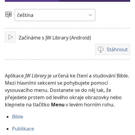
video
Vyberte
jazyk
Začínáme s JW Library (Android)
Přehrát
Stáhnout
Formáty
videonahrávek
ke
stažení
Aplikace
JW Library
je určená ke čtení a studování Bible.
Mezi hlavními sekcemi se pohybujete pomocí
vysouvacího menu. Dostanete se do něj tak, že
přejedete prstem od levého okraje obrazovky nebo
klepnete na tlačítko
Menu
v levém horním rohu.
Bible
Publikace