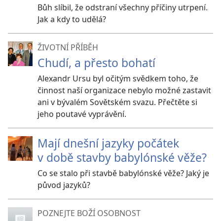
Bůh slíbil, že odstraní všechny příčiny utrpení.
Jak a kdy to udělá?
ŽIVOTNÍ PŘÍBĚH
Chudí, a přesto bohatí
Alexandr Ursu byl očitým svědkem toho, že
činnost naší organizace nebylo možné zastavit
ani v bývalém Sovětském svazu. Přečtěte si
jeho poutavé vyprávění.
Mají dnešní jazyky počátek
v době stavby babylónské věže?
Co se stalo při stavbě babylónské věže? Jaký je
původ jazyků?
POZNEJTE BOŽÍ OSOBNOST