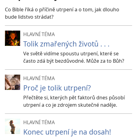
Co Bible říká o příčině utrpení a o tom, jak dlouho
bude lidstvo strádat?
HLAVNÍ TÉMA
Tolik zmařených životů . . .
Ve světě vidíme spoustu utrpení, které se
často zdá být bezdůvodné. Může za to Bůh?
HLAVNÍ TÉMA
Proč je tolik utrpení?
Přečtěte si, kterých pět faktorů dnes působí
utrpení a co je zdrojem skutečné naděje.
HLAVNÍ TÉMA
Konec utrpení je na dosah!