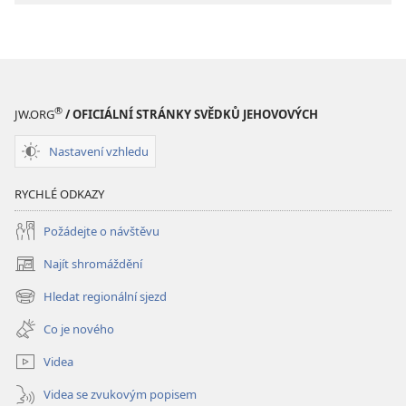
je
je
tolik
tolik
utrpení?
utrpení?
Kdy
Kdy
skončí?
skončí?
®
JW.ORG
/ OFICIÁLNÍ STRÁNKY SVĚDKŮ JEHOVOVÝCH
Nastavení vzhledu
RYCHLÉ ODKAZY
Požádejte o návštěvu
Najít shromáždění
(otevřeno
nové
Hledat regionální sjezd
(otevřeno
okno)
nové
Co je nového
okno)
Videa
Videa se zvukovým popisem