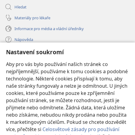
Hledat
Materiály pro lékaře
Informace pro média a vládní úředníky
Nápověda
Nastavení soukromí
Dary
(otevřeno
nové
Aby pro vás bylo používání našich stránek co
okno)
nejpříjemnější, používáme k tomu cookies a podobné
ONLINE KNIHOVNA Strážné věže
(otevřeno
technologie. Některé cookies přispívají k tomu, aby
nové
®
JW Hub
naše stránky fungovaly a nelze je odmítnout. U jiných
okno)
(otevřeno
cookies, které používáme pouze ke zpříjemnění
nové
®
JW Library
okno)
používání stránek, se můžete rozhodnout, jestli je
přijmete nebo odmítnete. Žádná data, která uložíme
Watchtower Library
nebo získáme, nebudou nikdy prodána nebo použita
k marketingovým účelům. Pokud se chcete dozvědět
více, přečtěte si
Celosvětové zásady pro používání