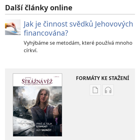
Další články online
Jak je činnost svědků Jehovových
financována?
Vyhýbáme se metodám, které používá mnoho
církví.
FORMÁTY KE STAŽENÍ
Formáty
Formáty
poblikací
audionahráv
ke
ke
stažení
stažení
STRÁŽNÁ
STRÁŽNÁ
VĚŽ
VĚŽ
Proč
Proč