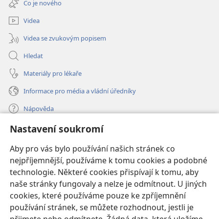
Co je nového
okno)
Videa
Videa se zvukovým popisem
Hledat
Materiály pro lékaře
Informace pro média a vládní úředníky
Nápověda
Nastavení soukromí
Dary
(otevřeno
nové
Aby pro vás bylo používání našich stránek co
okno)
nejpříjemnější, používáme k tomu cookies a podobné
ONLINE KNIHOVNA Strážné věže
(otevřeno
technologie. Některé cookies přispívají k tomu, aby
nové
®
JW Hub
naše stránky fungovaly a nelze je odmítnout. U jiných
okno)
(otevřeno
cookies, které používáme pouze ke zpříjemnění
nové
®
JW Library
okno)
používání stránek, se můžete rozhodnout, jestli je