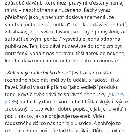
způsobů dávání, které mezi pravými křesťany nemají
místo – neochotného a nuceného. Řecký výraz
přeložený jako „s nechutí“ doslova znamená „ze
smutku (nebo ze zármutku)“. Ten, kdo dává s nechutí,
zdráhavě, je při svém dávání „smutný z pomyšlení, že
se loučí se svými penězi,“ vysvětluje jedna odborná
publikace. Ten, kdo dává nuceně, se do toho cítí být
dotlačený. Koho z nás opravdu těší dárek od někoho,
kdo ho dává neochotně nebo z pocitu povinnosti?
„Bůh miluje radostného dárce.“
Jestliže se křesťan
rozhodne něco dát, měl by to udělat s radostí, říká
Pavel. Štěstí vlastně přichází jako vedlejší produkt
toho, když člověk dává ze správné pohnutky. (
Skutky
20:35
) Radostný dárce svou radost těžko skrývá. Výraz
„radostný“ proto velmi dobře popisuje jak jeho vnitřní
pocit, tak to, jak se projevuje navenek. Vidět
radostného dárce nás zahřeje u srdce. A zahřeje to
u srdce i Boha. Jiný překlad Bible říká: „Bůh . . . miluje