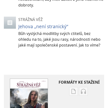
dobroty.
STRÁŽNÁ VĚŽ
Jehova „není stranický“
Bůh vyslýchá modlitby svých ctitelů, bez
ohledu na to, jaké jsou rasy, národnosti nebo
jaké mají společenské postavení. Jak to víme?
FORMÁTY KE STAŽENÍ
Formáty
Formáty
poblikací
audionahráv
ke
ke