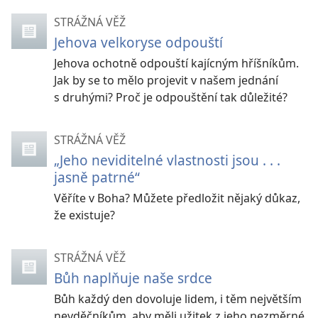
STRÁŽNÁ VĚŽ
Jehova velkoryse odpouští
Jehova ochotně odpouští kajícným hříšníkům.
Jak by se to mělo projevit v našem jednání
s druhými? Proč je odpouštění tak důležité?
STRÁŽNÁ VĚŽ
„Jeho neviditelné vlastnosti jsou . . .
jasně patrné“
Věříte v Boha? Můžete předložit nějaký důkaz,
že existuje?
STRÁŽNÁ VĚŽ
Bůh naplňuje naše srdce
Bůh každý den dovoluje lidem, i těm největším
nevděčníkům, aby měli užitek z jeho nezměrné