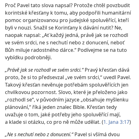
Proč Pavel tato slova napsal? Protože chtěl povzbudit
korintské křesťany k tomu, aby podpořili humanitární
pomoc organizovanou pro judejské spoluvěřící, kteří
byli v nouzi. Snažil se Korinťany k dávání nutit? Ne,
naopak napsal: „Ať každý jedná, právě jak se rozhodl
ve svém srdci, ne s nechutí nebo z donucení, neboť
Bůh miluje radostného dárce.“ Podívejme se na tuto
vybídku podrobněji.
„Právě jak se rozhodl ve svém srdci.“
Pravý křesťan dává
proto, že si to předsevzal „ve svém srdci,“ uvedl Pavel.
Takový křesťan nevěnuje potřebám spoluvěřících jen
chvilkovou pozornost. Slovo, které je přeloženo jako
„rozhodl se“, v původním jazyce „obsahuje myšlenku
plánování,“ říká jeden znalec Bible. Křesťan tedy
uvažuje o tom, jaké potřeby jeho spoluvěřící mají,
a klade si otázku, co pro ně může udělat. (
1. Jana 3:17
)
„Ne s nechutí nebo z donucení.“
Pavel si všímá dvou