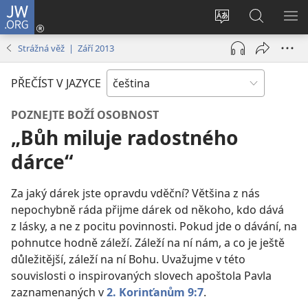
JW.ORG
Přihlásit
se
Změnit
Hledat
ZO
(otevřeno
jazyk
na
NA
Strážná věž | Září 2013
nové
stránek
JW.ORG
okno)
PŘEČÍST V JAZYCE
POZNEJTE BOŽÍ OSOBNOST
„Bůh miluje radostného
dárce“
Za jaký dárek jste opravdu vděční? Většina z nás
nepochybně ráda přijme dárek od někoho, kdo dává
z lásky, a ne z pocitu povinnosti. Pokud jde o dávání, na
pohnutce hodně záleží. Záleží na ní nám, a co je ještě
důležitější, záleží na ní Bohu. Uvažujme v této
souvislosti o inspirovaných slovech apoštola Pavla
zaznamenaných v
2. Korinťanům 9:7
.