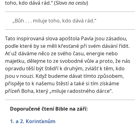
toho, kdo dává rád.“ (
Slovo na cestu
)
„Bůh . . . miluje toho, kdo dává rád.“
Tato inspirovaná slova apoštola Pavla jsou zásadou,
podle které by se měli křesťané při svém dávání řídit.
Ať už dáváme něco ze svého času, energie nebo
majetku, dělejme to ze svobodné vůle a proto, že nás
opravdu těší být štědří k druhým, zvlášť k těm, kdo
jsou v nouzi. Když budeme dávat tímto způsobem,
přispěje to k našemu štěstí a také si tím získáme
přízeň Boha, který „miluje radostného dárce“.
Doporučené čtení Bible na září:
1.
a 2. Korinťanům