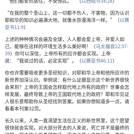
“他们都安然居住，不受惊扰。”（
以西结书34:28
）
“在我的整个圣山上，这一切都不伤人，不害物，因为认识
耶和华的知识必遍满大地，就像水弥漫海洋一样。”（
以赛
亚书11:9
）
上述的种种情况会遍及全球，人人都会爱上帝，并爱人如
己，能够在这样的环境生活多么美好啊！（
马太福音22:37-
39
）你可以深信，上帝所有的应许都会实现。上帝
说：“我说过的话，必定实现”。（
以赛亚书46:11
）
你也许需要吸收更多圣经知识，对耶和华上帝和他所应许的
新世界加深认识。举例说：有什么证据显示这个新世界很快
会来到？上帝的王国会怎样取代地上所有的政府？世事会怎
样发展，最终导致上帝的王国取代地上的政府？耶和华见证
人很乐意帮助你从圣经找到答案。如果你想知道多一点，请
看看本刊第32页。
长久以来，人类一直渴望生活在正义的新世界里，这个愿望
很快就会实现。对大部分死去的人来说，死亡并不是最终的