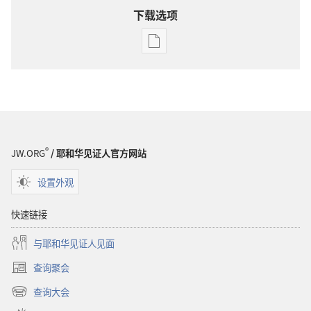
下载选项
出
版
物
下
载
选
项
®
JW.ORG
/ 耶和华见证人官方网站
警
醒！
设置外观
2008
年
快速链接
9
与耶和华见证人见面
月
查询聚会
（打
开
查询大会
（打
新