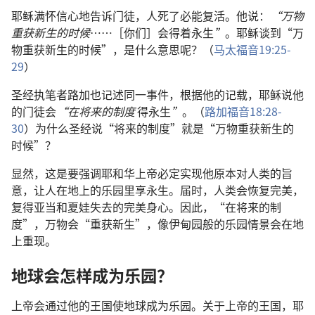
耶稣满怀信心地告诉门徒，人死了必能复活。他说：
“万物
重获新生的时候
……［你们］会得着永生
”
。耶稣谈到“万
物重获新生的时候”，是什么意思呢？（
马太福音19:25-
29
）
圣经执笔者路加也记述同一事件，根据他的记载，耶稣说他
的门徒会
“在将来的制度
得永生
”
。（
路加福音18:28-
30
）为什么圣经说“将来的制度”就是“万物重获新生的
时候”？
显然，这是要强调耶和华上帝必定实现他原本对人类的旨
意，让人在地上的乐园里享永生。届时，人类会恢复完美，
复得亚当和夏娃失去的完美身心。因此，“在将来的制
度”，万物会“重获新生”，像伊甸园般的乐园情景会在地
上重现。
地球会怎样成为乐园？
上帝会通过他的王国使地球成为乐园。关于上帝的王国，耶