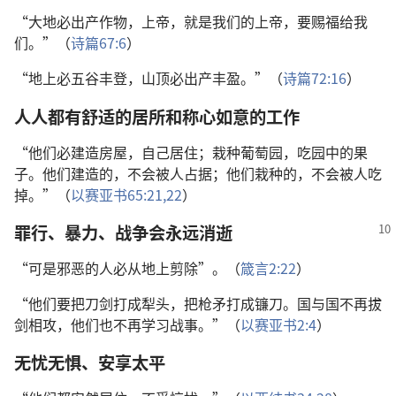
“大地必出产作物，上帝，就是我们的上帝，要赐福给我
们。”（
诗篇67:6
）
“地上必五谷丰登，山顶必出产丰盈。”（
诗篇72:16
）
人人都有舒适的居所和称心如意的工作
“他们必建造房屋，自己居住；栽种葡萄园，吃园中的果
子。他们建造的，不会被人占据；他们栽种的，不会被人吃
掉。”（
以赛亚书65:21,22
）
罪行、暴力、战争会永远消逝
“可是邪恶的人必从地上剪除”。（
箴言2:22
）
“他们要把刀剑打成犁头，把枪矛打成镰刀。国与国不再拔
剑相攻，他们也不再学习战事。”（
以赛亚书2:4
）
无忧无惧、安享太平