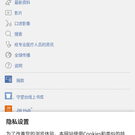
开
窗
最新资料
新
口）
窗
影片
口）
口述影像
搜索
给专业医疗人员的资讯
全球传播
说明
捐款
（打
开
新
守望台线上书库
（打
窗
开
口）
®
JW Hub
新
（打
窗
开
隐私设置
口）
JW Library®
新
窗
为了改善您的浏览体验，本网站使用Cookies和类似的技