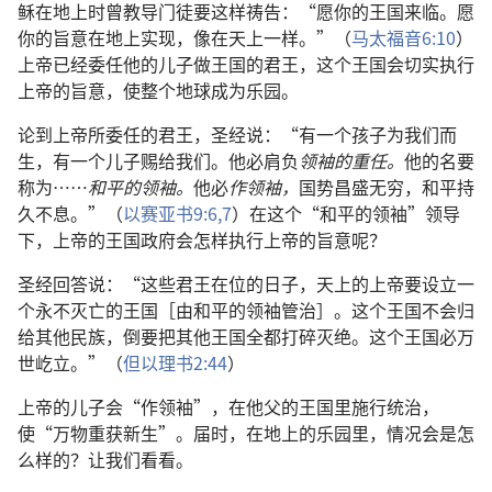
稣在地上时曾教导门徒要这样祷告：“愿你的王国来临。愿
你的旨意在地上实现，像在天上一样。”（
马太福音6:10
）
上帝已经委任他的儿子做王国的君王，这个王国会切实执行
上帝的旨意，使整个地球成为乐园。
论到上帝所委任的君王，圣经说：“有一个孩子为我们而
生，有一个儿子赐给我们。他必肩负
领袖的重任。
他的名要
称为……
和平的领袖。
他必
作领袖，
国势昌盛无穷，和平持
久不息。”（
以赛亚书9:6,7
）在这个“和平的领袖”领导
下，上帝的王国政府会怎样执行上帝的旨意呢？
圣经回答说：“这些君王在位的日子，天上的上帝要设立一
个永不灭亡的王国［由和平的领袖管治］。这个王国不会归
给其他民族，倒要把其他王国全都打碎灭绝。这个王国必万
世屹立。”（
但以理书2:44
）
上帝的儿子会“作领袖”，在他父的王国里施行统治，
使“万物重获新生”。届时，在地上的乐园里，情况会是怎
么样的？让我们看看。