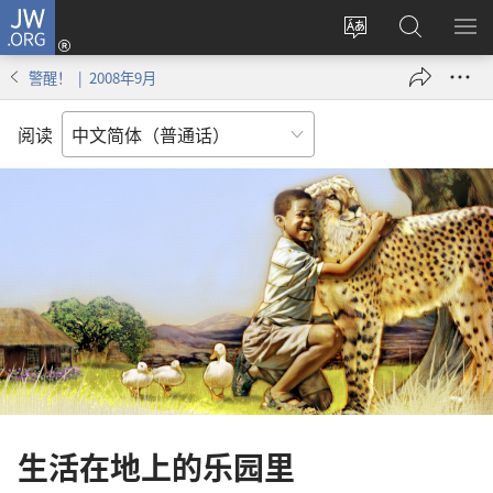
JW.ORG
登
录
更
搜
显
（打
改
索
示
警醒！ | 2008年9月
开
网
JW.ORG
菜
新
站
单
阅读
窗
语
口）
言
生活在地上的乐园里