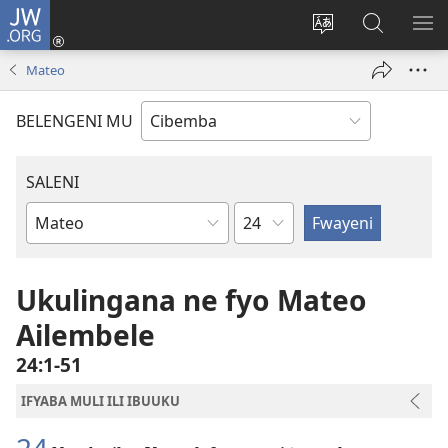
JW.ORG
Isuleni
(yalaisula
Bikenipo
Fwayeni
ME
na
ululimi
pa
IM
Mateo
imbi)
lumbi
JW.ORG
BELENGENI MU
SALENI
Icipandwa
Amabuuku
ya
mu
Ukulingana ne fyo Mateo
Baibo
Ailembele
24:1-51
IFYABA MULI ILI IBUUKU