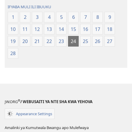
Amalembo
ya
IFYABA MULI ILI IBUUKU
ya
Calo
Calo
Cipya
1
2
3
4
5
6
7
8
9
Cipya
10
11
12
13
14
15
16
17
18
19
20
21
22
23
24
25
26
27
28
®
JW.ORG
/ WEBUSAITI YA NTE SHA KWA YEHOVA
Appearance Settings
Amalinki ya Kumutwala Bwangu apo Mulefwaya