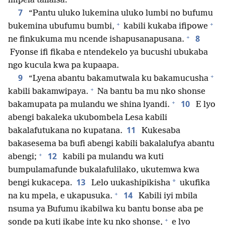
impela tailaisa.
7
“Pantu uluko lukemina uluko lumbi no bufumu
+
+
bukemina ubufumu bumbi,
kabili kukaba ifipowe
+
8
ne finkukuma mu ncende ishapusanapusana.
Fyonse ifi fikaba e ntendekelo ya bucushi ubukaba
ngo kucula kwa pa kupaapa.
+
9
“Lyena abantu bakamutwala ku bakamucusha
+
kabili bakamwipaya.
Na bantu ba mu nko shonse
+
10
bakamupata pa mulandu we shina lyandi.
E lyo
abengi bakaleka ukubombela Lesa kabili
11
bakalafutukana no kupatana.
Kukesaba
bakasesema ba bufi abengi kabili bakalalufya abantu
+
12
abengi;
kabili pa mulandu wa kuti
bumpulamafunde bukalafulilako, ukutemwa kwa
13
*
bengi kukacepa.
Lelo uukashipikisha
ukufika
+
14
na ku mpela, e ukapusuka.
Kabili iyi mbila
nsuma ya Bufumu ikabilwa ku bantu bonse aba pe
+
sonde pa kuti ikabe inte ku nko shonse,
e lyo