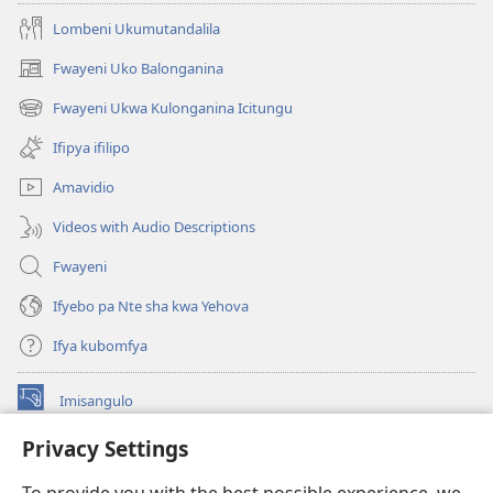
Lombeni Ukumutandalila
Fwayeni Uko Balonganina
(yalaisula
na
Fwayeni Ukwa Kulonganina Icitungu
(yalaisula
imbi)
na
Ifipya ifilipo
imbi)
Amavidio
Videos with Audio Descriptions
Fwayeni
Ifyebo pa Nte sha kwa Yehova
Ifya kubomfya
Imisangulo
(yalaisula
na
Privacy Settings
imbi)
Watchtower LAIBRARE YA PA INTANETI™
(yalaisula
na