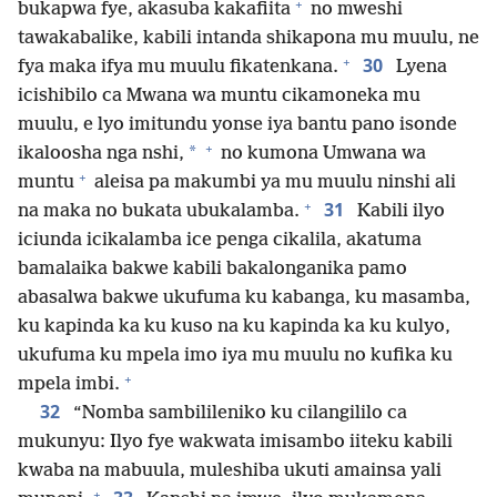
+
bukapwa fye, akasuba kakafiita
no mweshi
tawakabalike, kabili intanda shikapona mu muulu, ne
+
30
fya maka ifya mu muulu fikatenkana.
Lyena
icishibilo ca Mwana wa muntu cikamoneka mu
muulu, e lyo imitundu yonse iya bantu pano isonde
+
*
ikaloosha nga nshi,
no kumona Umwana wa
+
muntu
aleisa pa makumbi ya mu muulu ninshi ali
+
31
na maka no bukata ubukalamba.
Kabili ilyo
iciunda icikalamba ice penga cikalila, akatuma
bamalaika bakwe kabili bakalonganika pamo
abasalwa bakwe ukufuma ku kabanga, ku masamba,
ku kapinda ka ku kuso na ku kapinda ka ku kulyo,
ukufuma ku mpela imo iya mu muulu no kufika ku
+
mpela imbi.
32
“Nomba sambilileniko ku cilangililo ca
mukunyu: Ilyo fye wakwata imisambo iiteku kabili
kwaba na mabuula, muleshiba ukuti amainsa yali
+