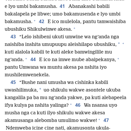
41
e lyo umbi bakamusha.
Abanakashi babili
bakalapela pe libwe; umo bakamusenda e lyo umbi
+
42
bakamusha.
E ico mulelola, pantu tamwaishiba
+
ubushiku Shikulwinwe akesa.
43
“Lelo ishibeni ukuti umwine wa ng’anda nga
+
*
naishiba inshita umupuupu aleishilapo ubushiku,
kuti alalola kabili te kuti aleke bamwingilile mu
+
+
44
ng’anda.
E ico na imwe mube abaipekanya,
pantu Umwana wa muntu akesa pa nshita iyo
mushilemwenekela.
45
“Bushe nani umusha wa cishinka kabili
*
uwashilimuka,
uo shikulu wakwe asontele ukuba
kangalila pa ba mu ng’anda yakwe, pa kuti alebapeela
+
46
ifya kulya pa nshita yalinga?
Wa nsansa uyo
musha nga ca kuti ilyo shikulu wakwe akesa
+
47
akamusanga alebomba umulimo wakwe!
Ndemweba icine cine nati, akamusonta ukula-