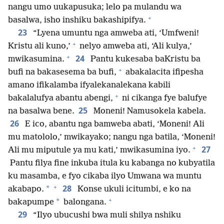
nangu umo uukapusuka; lelo pa mulandu wa
+
basalwa, isho inshiku bakashipifya.
23
“Lyena umuntu nga amweba ati, ‘Umfweni!
+
Kristu ali kuno,’
nelyo amweba ati, ‘Ali kulya,’
+
24
mwikasumina.
Pantu kukesaba baKristu ba
+
bufi na bakasesema ba bufi,
abakalacita ifipesha
amano ifikalamba ifyalekanalekana kabili
+
bakalalufya abantu abengi,
ni cikanga fye balufye
25
na basalwa bene.
Moneni! Namusokela kabela.
26
E ico, abantu nga bamweba abati, ‘Moneni! Ali
mu matololo,’ mwikayako; nangu nga batila, ‘Moneni!
+
27
Ali mu miputule ya mu kati,’ mwikasumina iyo.
Pantu filya fine inkuba itula ku kabanga no kubyatila
ku masamba, e fyo cikaba ilyo Umwana wa muntu
+
28
*
akabapo.
Konse ukuli icitumbi, e ko na
+
*
bakapumpe
balongana.
29
“Ilyo ubucushi bwa muli shilya nshiku