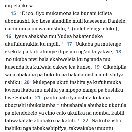
impela ikesa.
15
“E ico, ilyo mukamona ica bunani icileta
ubonaushi, ico Lesa alandiile muli kasesema Daniele,
+
naciminina umwa mushilo,
(uulebelenga eluke),
16
lyena abakaba mu Yudea bakatendeke
+
17
ukufulumukila ku mpili.
Uukaba pa mutenge
18
ekekila pa kuti afumye ifipe mu ng’anda yakwe,
no ukaba mwi bala ekabwelela ku ng’anda mu
19
kusenda ica kufwala cakwe ica kunse.
Cikabipila
sana abakaba pa bukulu na bakalaonsha muli shilya
20
nshiku!
Mulepepa ukuti inshita ya kufulumuka
kwenu ikaba mu nshita ya mpepo nangu pa bushiku
21
bwe Sabata;
pantu pali ilya nshita kukaba
+
ubucushi ubukalamba
ubushatala abubako ukutula
pa ntendekelo ya cino calo ukufika na nomba, kabili
+
22
tabwakatale abubako na kabili.
Na kuba isho
inshiku nga tabakashipifye, takwakabe umuntu