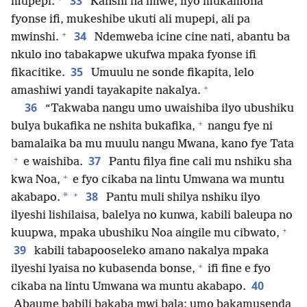
33
mupepi.
Kanshi na imwe, ilyo mukamona
fyonse ifi, mukeshibe ukuti ali mupepi, ali pa
+
34
mwinshi.
Ndemweba icine cine nati, abantu ba
nkulo ino tabakapwe ukufwa mpaka fyonse ifi
35
fikacitike.
Umuulu ne sonde fikapita, lelo
+
amashiwi yandi tayakapite nakalya.
36
“Takwaba nangu umo uwaishiba ilyo ubushiku
+
bulya bukafika ne nshita bukafika,
nangu fye ni
bamalaika ba mu muulu nangu Mwana, kano fye Tata
+
37
e waishiba.
Pantu filya fine cali mu nshiku sha
+
kwa Noa,
e fyo cikaba na lintu Umwana wa muntu
+
38
*
akabapo.
Pantu muli shilya nshiku ilyo
ilyeshi lishilaisa, balelya no kunwa, kabili baleupa no
+
kuupwa, mpaka ubushiku Noa aingile mu cibwato,
39
kabili tabapooseleko amano nakalya mpaka
+
ilyeshi lyaisa no kubasenda bonse,
ifi fine e fyo
40
cikaba na lintu Umwana wa muntu akabapo.
Abaume babili bakaba mwi bala; umo bakamusenda