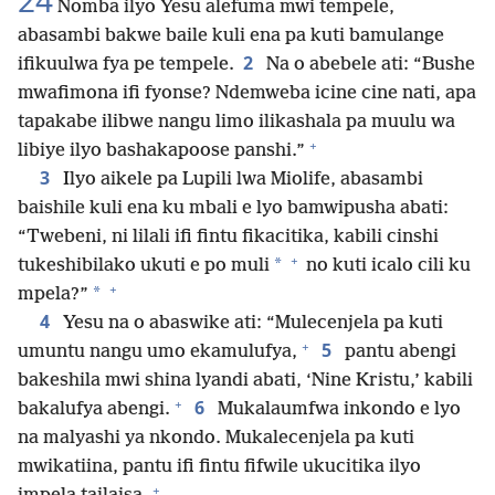
24
Nomba ilyo Yesu alefuma mwi tempele,
abasambi bakwe baile kuli ena pa kuti bamulange
2
ifikuulwa fya pe tempele.
Na o abebele ati: “Bushe
mwafimona ifi fyonse? Ndemweba icine cine nati, apa
tapakabe ilibwe nangu limo ilikashala pa muulu wa
+
libiye ilyo bashakapoose panshi.”
3
Ilyo aikele pa Lupili lwa Miolife, abasambi
baishile kuli ena ku mbali e lyo bamwipusha abati:
“Twebeni, ni lilali ifi fintu fikacitika, kabili cinshi
+
*
tukeshibilako ukuti e po muli
no kuti icalo cili ku
+
*
mpela?”
4
Yesu na o abaswike ati: “Mulecenjela pa kuti
+
5
umuntu nangu umo ekamulufya,
pantu abengi
bakeshila mwi shina lyandi abati, ‘Nine Kristu,’ kabili
+
6
bakalufya abengi.
Mukalaumfwa inkondo e lyo
na malyashi ya nkondo. Mukalecenjela pa kuti
mwikatiina, pantu ifi fintu fifwile ukucitika ilyo
+