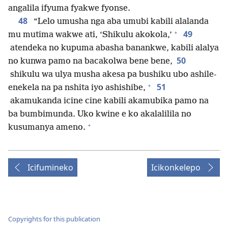
angalila ifyuma fyakwe fyonse.
48
“Lelo umusha nga aba umubi kabili alalanda
+
49
mu mutima wakwe ati, ‘Shikulu akokola,’
atendeka no kupuma abasha banankwe, kabili alalya
50
no kunwa pamo na bacakolwa bene bene,
shikulu wa ulya musha akesa pa bushiku ubo ashile-
+
51
enekela na pa nshita iyo ashishibe,
akamukanda icine cine kabili akamubika pamo na
ba bumbimunda. Uko kwine e ko akalalilila no
+
kusumanya ameno.
Icifumineko
Icikonkelepo
Copyrights for this publication