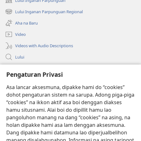
Lului Inganan Parpunguan
(opens
new
Lului Inganan Parpunguan Regional
(opens
window)
new
Aha na Baru
window)
Video
Videos with Audio Descriptions
Lului
Bantuan
Pengaturan Privasi
Sumbangan
Asa lancar aksesmuna, dipakke hami do “cookies”
(opens
new
dohot pengaturan sistem na sarupa. Adong piga-piga
window)
PERPUSTAKAAN ONLINE Joujou Paboahon™
“cookies” na ikkon aktif asa boi denggan diakses
(opens
hamu situsnami. Alai boi do dipillit hamu lao
new
®
JW Hub
window)
pangoluhon manang na dang “cookies” na asing, na
(opens
holan dipakke hami asa lam denggan aksesmuna.
new
®
JW Library
window)
Dang dipakke hami datamuna lao diperjualbelihon
manang disalahgunahon. Informasi na asing taringot