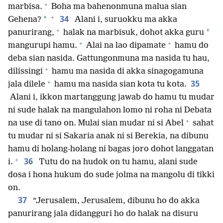
+
marbisa.
Boha ma bahenonmuna malua sian
+
34
*
Gehena?
Alani i, suruokku ma akka
+
*
panurirang,
halak na marbisuk, dohot akka guru
+
+
mangurupi hamu.
Alai na lao dipamate
hamu do
deba sian nasida. Gattungonmuna ma nasida tu hau,
+
dilissingi
hamu ma nasida di akka sinagogamuna
+
35
jala dilele
hamu ma nasida sian kota tu kota.
Alani i, ikkon martanggung jawab do hamu tu mudar
ni sude halak na mangulahon lomo ni roha ni Debata
+
na use di tano on. Mulai sian mudar ni si Abel
sahat
tu mudar ni si Sakaria anak ni si Berekia, na dibunu
hamu di holang-holang ni bagas joro dohot langgatan
+
36
i.
Tutu do na hudok on tu hamu, alani sude
dosa i hona hukum do sude jolma na mangolu di tikki
on.
37
“Jerusalem, Jerusalem, dibunu ho do akka
panurirang jala didangguri ho do halak na disuru