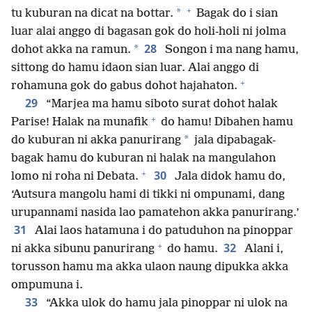
+
*
tu kuburan na dicat na bottar.
Bagak do i sian
luar alai anggo di bagasan gok do holi-holi ni jolma
28
*
dohot akka na ramun.
Songon i ma nang hamu,
sittong do hamu idaon sian luar. Alai anggo di
+
rohamuna gok do gabus dohot hajahaton.
29
“Marjea ma hamu siboto surat dohot halak
+
Parise! Halak na munafik
do hamu! Dibahen hamu
*
do kuburan ni akka panurirang
jala dipabagak-
bagak hamu do kuburan ni halak na mangulahon
+
30
lomo ni roha ni Debata.
Jala didok hamu do,
‘Autsura mangolu hami di tikki ni ompunami, dang
urupannami nasida lao pamatehon akka panurirang.’
31
Alai laos hatamuna i do patuduhon na pinoppar
+
32
ni akka sibunu panurirang
do hamu.
Alani i,
torusson hamu ma akka ulaon naung dipukka akka
ompumuna i.
33
“Akka ulok do hamu jala pinoppar ni ulok na