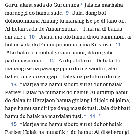
+
Guru, alana sada do Gurumuna
jala na marhaha
9
maranggi do hamu sude.
Jala, dang boi
dohononmuna Amang tu manang ise pe di tano on.
+
Ai holan sada do Amangmuna,
i ma na di banua
10
ginjang i.
Unang ma olo hamu dijou pamimpin, ai
11
holan sada do Pamimpinmuna, i ma Kristus i.
Alai halak na umbalga sian hamu, ikkon gabe
+
+
12
parhobasmuna.
Ai dipatutoru
Debata do
manang ise na pasangappon dirina sandiri, alai
+
bahenonna do sangap
halak na patutoru dirina.
13
“Marjea ma hamu siboto surat dohot halak
Parise! Halak na munafik do hamu! Ai ditutup hamu
do dalan tu Harajaon banua ginjang i di jolo ni jolma,
hape hamu sandiri pe dang masuk tusi. Jala diabbati
+
14
*
hamu do halak na mardalan tusi.
——
15
“Marjea ma hamu siboto surat dohot halak
+
Parise! Halak na munafik
do hamu! Ai diseberangi