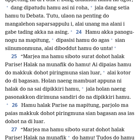
+
+
dang dipatudu hamu asi ni roha,
jala dang setia
hamu tu Debata. Tutu, ulaon na penting do
mangalehon saparsappulu i, alai unang ma alani i
+
24
gabe tading akka na asing.
Hamu akka panogu-
+
+
nogu na mapitung,
dipasisi hamu do agas
sian
+
siinumonmuna, alai diboddut hamu do unta!
25
“Marjea ma hamu siboto surat dohot halak
Parise! Halak na munafik do hamu! Ai dipaias hamu
+
do makkuk dohot piringmuna sian luar,
alai kotor
do di bagasan. Holan naeng mambuat appuna ni
+
halak do na sai dipikkiri hamu,
jala holan naeng
pasonakkon dirimuna sandiri do na dipikkiri hamu.
+
26
Hamu halak Parise na mapitung, parjolo ma
paias makkuk dohot piringmuna sian bagasan asa ias
dohot na di luar.
27
“Marjea ma hamu siboto surat dohot halak
+
Parise! Halak na munafik
do hamu! Tudos do hamu