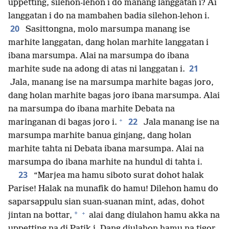
uppetting, silehon-lehon i do manang langgatan i? Ai
langgatan i do na mambahen badia silehon-lehon i.
20
Sasittongna, molo marsumpa manang ise
marhite langgatan, dang holan marhite langgatan i
ibana marsumpa. Alai na marsumpa do ibana
21
marhite sude na adong di atas ni langgatan i.
Jala, manang ise na marsumpa marhite bagas joro,
dang holan marhite bagas joro ibana marsumpa. Alai
na marsumpa do ibana marhite Debata na
+
22
maringanan di bagas joro i.
Jala manang ise na
marsumpa marhite banua ginjang, dang holan
marhite tahta ni Debata ibana marsumpa. Alai na
marsumpa do ibana marhite na hundul di tahta i.
23
“Marjea ma hamu siboto surat dohot halak
Parise! Halak na munafik do hamu! Dilehon hamu do
saparsappulu sian suan-suanan mint, adas, dohot
+
*
jintan na bottar,
alai dang diulahon hamu akka na
uppet⁠ting na di Patik i. Dang diulahon hamu na tigor,