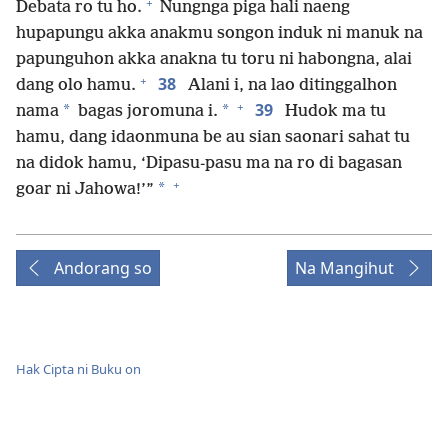
+
Debata ro tu ho.
Nungnga piga hali naeng
hupapungu akka anakmu songon induk ni manuk na
papunguhon akka anakna tu toru ni habongna, alai
+
38
dang olo hamu.
Alani i, na lao ditinggalhon
+
39
*
*
nama
bagas joromuna i.
Hudok ma tu
hamu, dang idaonmuna be au sian saonari sahat tu
na didok hamu, ‘Dipasu-pasu ma na ro di bagasan
+
*
goar ni Jahowa!’”
Andorang so
Na Mangihut
Hak Cipta ni Buku on