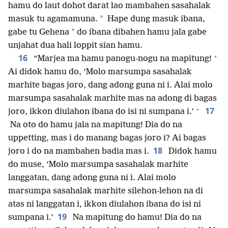
hamu do laut dohot darat lao mambahen sasahalak
*
masuk tu agamamuna.
Hape dung masuk ibana,
*
gabe tu Gehena
do ibana dibahen hamu jala gabe
unjahat dua hali loppit sian hamu.
+
16
“Marjea ma hamu panogu-nogu na mapitung!
Ai didok hamu do, ‘Molo marsumpa sasahalak
marhite bagas joro, dang adong guna ni i. Alai molo
marsumpa sasahalak marhite mas na adong di bagas
+
17
joro, ikkon diulahon ibana do isi ni sumpana i.’
Na oto do hamu jala na mapitung! Dia do na
uppetting, mas i do manang bagas joro i? Ai bagas
18
joro i do na mambahen badia mas i.
Didok hamu
do muse, ‘Molo marsumpa sasahalak marhite
langgatan, dang adong guna ni i. Alai molo
marsumpa sasahalak marhite silehon-lehon na di
atas ni langgatan i, ikkon diulahon ibana do isi ni
19
sumpana i.’
Na mapitung do hamu! Dia do na