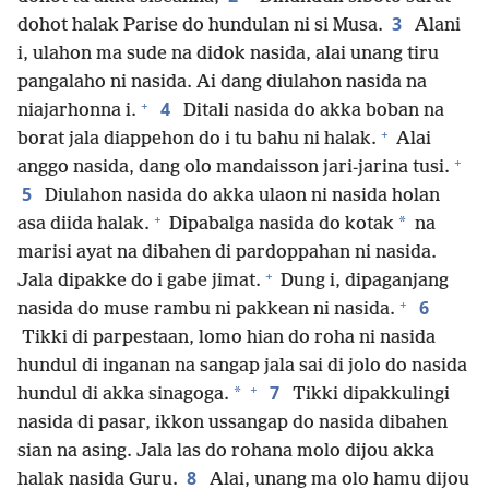
3
dohot halak Parise do hundulan ni si Musa.
Alani
i, ulahon ma sude na didok nasida, alai unang tiru
pangalaho ni nasida. Ai dang diulahon nasida na
+
4
niajarhonna i.
Ditali nasida do akka boban na
+
borat jala diappehon do i tu bahu ni halak.
Alai
+
anggo nasida, dang olo mandaisson jari-jarina tusi.
5
Diulahon nasida do akka ulaon ni nasida holan
+
*
asa diida halak.
Dipabalga nasida do kotak
na
marisi ayat na dibahen di pardoppahan ni nasida.
+
Jala dipakke do i gabe jimat.
Dung i, dipaganjang
+
6
nasida do muse rambu ni pakkean ni nasida.
Tikki di parpestaan, lomo hian do roha ni nasida
hundul di inganan na sangap jala sai di jolo do nasida
+
7
*
hundul di akka sinagoga.
Tikki dipakkulingi
nasida di pasar, ikkon ussangap do nasida dibahen
sian na asing. Jala las do rohana molo dijou akka
8
halak nasida Guru.
Alai, unang ma olo hamu dijou