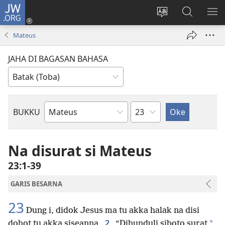
JW.ORG
Log
In
Ganti
Lului
PA
(opens
hata
di
ME
Mateus
new
situs
JW.ORG
window)
JAHA DI BAGASAN BAHASA
Bindu
BUKKU
Bukku
ni
Bibel
Na disurat si Mateus
23:1-39
GARIS BESARNA
23
Dung i, didok Jesus ma tu akka halak na disi
2
*
dohot tu akka siseanna,
“Dihunduli siboto surat