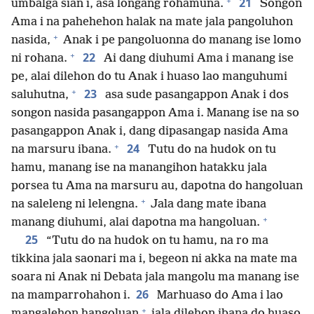
+
21
umbalga sian i, asa longang rohamuna.
Songon
Ama i na pahehehon halak na mate jala pangoluhon
+
nasida,
Anak i pe pangoluonna do manang ise lomo
+
22
ni rohana.
Ai dang diuhumi Ama i manang ise
pe, alai dilehon do tu Anak i huaso lao manguhumi
+
23
saluhutna,
asa sude pasangappon Anak i dos
songon nasida pasangappon Ama i. Manang ise na so
pasangappon Anak i, dang dipasangap nasida Ama
+
24
na marsuru ibana.
Tutu do na hudok on tu
hamu, manang ise na manangihon hatakku jala
porsea tu Ama na marsuru au, dapotna do hangoluan
+
na saleleng ni lelengna.
Jala dang mate ibana
+
manang diuhumi, alai dapotna ma hangoluan.
25
“Tutu do na hudok on tu hamu, na ro ma
tikkina jala saonari ma i, begeon ni akka na mate ma
soara ni Anak ni Debata jala mangolu ma manang ise
26
na mamparrohahon i.
Marhuaso do Ama i lao
+
mangalehon hangoluan
jala dilehon ibana do huaso