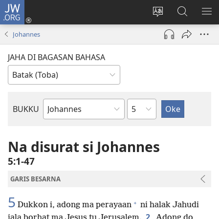
JW.ORG
Log
In
Ganti
Lului
PA
(opens
hata
di
ME
Johannes
new
situs
JW.ORG
window)
JAHA DI BAGASAN BAHASA
Bindu
BUKKU
Bukku
ni
Bibel
Na disurat si Johannes
5:1-47
GARIS BESARNA
5
+
Dukkon i, adong ma perayaan
ni halak Jahudi
2
jala borhat ma Jesus tu Jerusalem.
Adong do