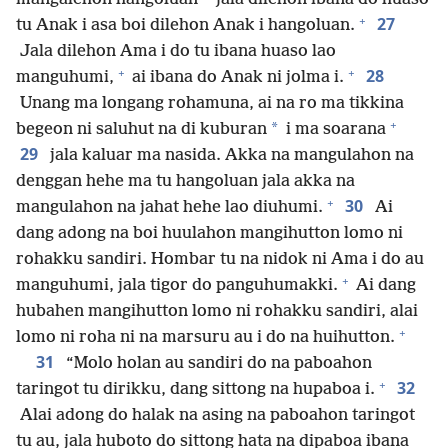
+
27
tu Anak i asa boi dilehon Anak i hangoluan.
Jala dilehon Ama i do tu ibana huaso lao
+
+
28
manguhumi,
ai ibana do Anak ni jolma i.
Unang ma longang rohamuna, ai na ro ma tikkina
+
*
begeon ni saluhut na di kuburan
i ma soarana
29
jala kaluar ma nasida. Akka na mangulahon na
denggan hehe ma tu hangoluan jala akka na
+
30
mangulahon na jahat hehe lao diuhumi.
Ai
dang adong na boi huulahon mangihutton lomo ni
rohakku sandiri. Hombar tu na nidok ni Ama i do au
+
manguhumi, jala tigor do panguhumakki.
Ai dang
hubahen mangihutton lomo ni rohakku sandiri, alai
+
lomo ni roha ni na marsuru au i do na huihutton.
31
“Molo holan au sandiri do na paboahon
+
32
taringot tu dirikku, dang sittong na hupaboa i.
Alai adong do halak na asing na paboahon taringot
tu au, jala huboto do sittong hata na dipaboa ibana