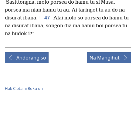
Sasittongna, molo porsea do hamu tu si Musa,
porsea ma nian hamu tu au. Ai taringot tu au do na
+
47
disurat ibana.
Alai molo so porsea do hamu tu
na disurat ibana, songon dia ma hamu boi porsea tu
na hudok i?”
Andorang so
Na Mangihut
Hak Cipta ni Buku on