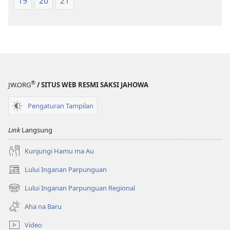
19
20
21
Imbaru
Imbaru
®
JW.ORG
/ SITUS WEB RESMI SAKSI JAHOWA
Pengaturan Tampilan
Link
Langsung
Kunjungi Hamu ma Au
Lului Inganan Parpunguan
(opens
new
Lului Inganan Parpunguan Regional
(opens
window)
new
Aha na Baru
window)
Video