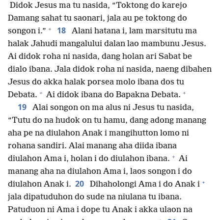
Didok Jesus ma tu nasida, “Toktong do karejo
Damang sahat tu saonari, jala au pe toktong do
+
18
songon i.”
Alani hatana i, lam marsitutu ma
halak Jahudi mangalului dalan lao mambunu Jesus.
Ai didok roha ni nasida, dang holan ari Sabat be
dialo ibana. Jala didok roha ni nasida, naeng dibahen
Jesus do akka halak porsea molo ibana dos tu
+
+
Debata.
Ai didok ibana do Bapakna Debata.
19
Alai songon on ma alus ni Jesus tu nasida,
“Tutu do na hudok on tu hamu, dang adong manang
aha pe na diulahon Anak i mangihutton lomo ni
rohana sandiri. Alai manang aha diida ibana
+
diulahon Ama i, holan i do diulahon ibana.
Ai
manang aha na diulahon Ama i, laos songon i do
+
20
diulahon Anak i.
Dihaholongi Ama i do Anak i
jala dipatuduhon do sude na niulana tu ibana.
Patuduon ni Ama i dope tu Anak i akka ulaon na