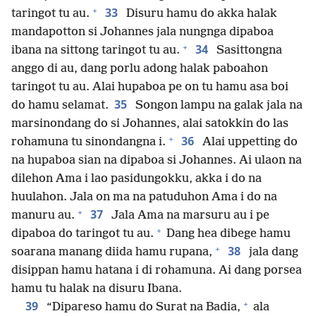
+
33
taringot tu au.
Disuru hamu do akka halak
mandapotton si Johannes jala nungnga dipaboa
+
34
ibana na sittong taringot tu au.
Sasittongna
anggo di au, dang porlu adong halak paboahon
taringot tu au. Alai hupaboa pe on tu hamu asa boi
35
do hamu selamat.
Songon lampu na galak jala na
marsinondang do si Johannes, alai satokkin do las
+
36
rohamuna tu sinondangna i.
Alai uppetting do
na hupaboa sian na dipaboa si Johannes. Ai ulaon na
dilehon Ama i lao pasidungokku, akka i do na
huulahon. Jala on ma na patuduhon Ama i do na
+
37
manuru au.
Jala Ama na marsuru au i pe
+
dipaboa do taringot tu au.
Dang hea dibege hamu
+
38
soarana manang diida hamu rupana,
jala dang
disippan hamu hatana i di rohamuna. Ai dang porsea
hamu tu halak na disuru Ibana.
+
39
“Dipareso hamu do Surat na Badia,
ala