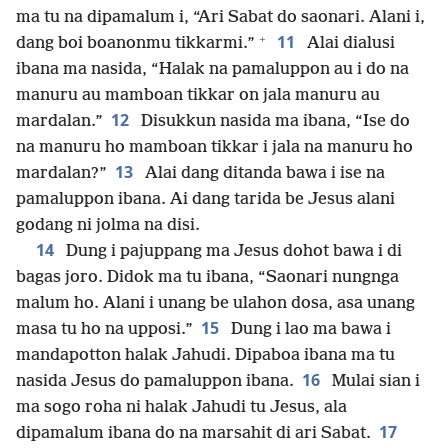
ma tu na dipamalum i, “Ari Sabat do saonari. Alani i,
+
11
dang boi boanonmu tikkarmi.”
Alai dialusi
ibana ma nasida, “Halak na pamaluppon au i do na
manuru au mamboan tikkar on jala manuru au
12
mardalan.”
Disukkun nasida ma ibana, “Ise do
na manuru ho mamboan tikkar i jala na manuru ho
13
mardalan?”
Alai dang ditanda bawa i ise na
pamaluppon ibana. Ai dang tarida be Jesus alani
godang ni jolma na disi.
14
Dung i pajuppang ma Jesus dohot bawa i di
bagas joro. Didok ma tu ibana, “Saonari nungnga
malum ho. Alani i unang be ulahon dosa, asa unang
15
masa tu ho na upposi.”
Dung i lao ma bawa i
mandapotton halak Jahudi. Dipaboa ibana ma tu
16
nasida Jesus do pamaluppon ibana.
Mulai sian i
ma sogo roha ni halak Jahudi tu Jesus, ala
17
dipamalum ibana do na marsahit di ari Sabat.