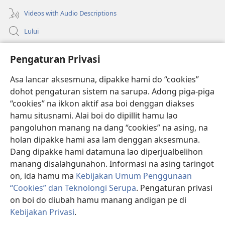
Videos with Audio Descriptions
Lului
Bantuan
Pengaturan Privasi
Sumbangan
Asa lancar aksesmuna, dipakke hami do “cookies”
(opens
new
dohot pengaturan sistem na sarupa. Adong piga-piga
window)
PERPUSTAKAAN ONLINE Joujou Paboahon™
“cookies” na ikkon aktif asa boi denggan diakses
(opens
hamu situsnami. Alai boi do dipillit hamu lao
new
®
JW Hub
window)
pangoluhon manang na dang “cookies” na asing, na
(opens
holan dipakke hami asa lam denggan aksesmuna.
new
®
JW Library
window)
Dang dipakke hami datamuna lao diperjualbelihon
manang disalahgunahon. Informasi na asing taringot
on, ida hamu ma
Kebijakan Umum Penggunaan
“Cookies” dan Teknolongi Serupa
. Pengaturan privasi
on boi do diubah hamu manang andigan pe di
Copyright
© 2026 Watch Tower Bible and Tract Society of Pennsylvania.
ATURAN LAO MAMAKKE
|
KEBIJAKAN PRIVASI
|
PENGATURAN
Kebijakan Privasi
.
P
PRIVASI