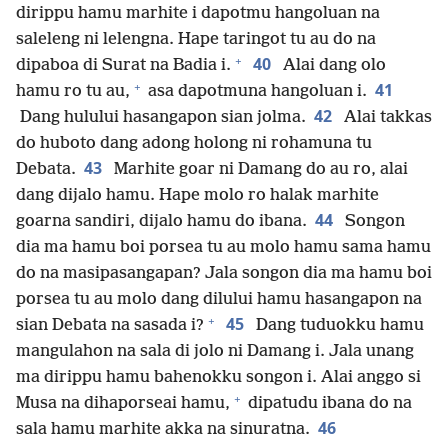
dirippu hamu marhite i dapotmu hangoluan na
saleleng ni lelengna. Hape taringot tu au do na
+
40
dipaboa di Surat na Badia i.
Alai dang olo
+
41
hamu ro tu au,
asa dapotmuna hangoluan i.
42
Dang hulului hasangapon sian jolma.
Alai takkas
do huboto dang adong holong ni rohamuna tu
43
Debata.
Marhite goar ni Damang do au ro, alai
dang dijalo hamu. Hape molo ro halak marhite
44
goarna sandiri, dijalo hamu do ibana.
Songon
dia ma hamu boi porsea tu au molo hamu sama hamu
do na masipasangapan? Jala songon dia ma hamu boi
porsea tu au molo dang dilului hamu hasangapon na
+
45
sian Debata na sasada i?
Dang tuduokku hamu
mangulahon na sala di jolo ni Damang i. Jala unang
ma dirippu hamu bahenokku songon i. Alai anggo si
+
Musa na dihaporseai hamu,
dipatudu ibana do na
46
sala hamu marhite akka na sinuratna.