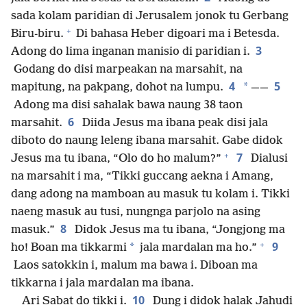
sada kolam paridian di Jerusalem jonok tu Gerbang
+
Biru-biru.
Di bahasa Heber digoari ma i Betesda.
3
Adong do lima inganan manisio di paridian i.
Godang do disi marpeakan na marsahit, na
4
5
*
mapitung, na pakpang, dohot na lumpu.
——
Adong ma disi sahalak bawa naung 38 taon
6
marsahit.
Diida Jesus ma ibana peak disi jala
diboto do naung leleng ibana marsahit. Gabe didok
+
7
Jesus ma tu ibana, “Olo do ho malum?”
Dialusi
na marsahit i ma, “Tikki guccang aekna i Amang,
dang adong na mamboan au masuk tu kolam i. Tikki
naeng masuk au tusi, nungnga parjolo na asing
8
masuk.”
Didok Jesus ma tu ibana, “Jongjong ma
+
9
*
ho! Boan ma tikkarmi
jala mardalan ma ho.”
Laos satokkin i, malum ma bawa i. Diboan ma
tikkarna i jala mardalan ma ibana.
10
Ari Sabat do tikki i.
Dung i didok halak Jahudi