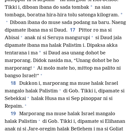
*
Tikki i, diboan ibana do sada tombak
na sian
*
tombaga, boratna hira-hira tolu satonga kilogram.
+
Diboan ibana do muse sada podang na baru. Naeng
17
dipamate ibana ma si Daud.
Pittor ro ma si
+
+
Abisai
anak ni si Seruya mangurupi
si Daud jala
dipamate ibana ma halak Palistim i. Dipaksa akka
*
tentarana i ma
si Daud asa unang dohot be
marporang. Didok nasida ma, “Unang dohot be ho
+
marporang!
Ai molo mate ho, mittop ma palito ni
+
bangso Israel!”
18
Dukkon i, marporang ma muse halak Israel
+
mangalo halak Palistim
di Gob. Tikki i, dipamate si
+
Sebekkai
halak Husa ma si Sep pinoppar ni si
+
Repaim.
19
Marporang ma muse halak Israel mangalo
+
halak Palistim
di Gob. Tikki i, dipamate si Elihanan
anak ni si Jare-oregim halak Betlehem i ma si Goliat