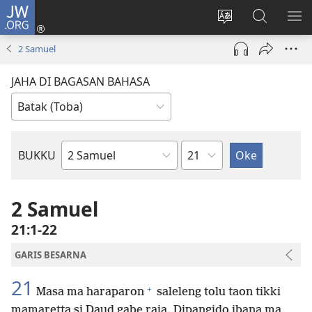
JW.ORG
Log
In
Ganti
Lului
PA
(opens
hata
di
ME
2 Samuel
new
situs
JW.ORG
window)
JAHA DI BAGASAN BAHASA
Bindu
BUKKU
Bukku
ni
Bibel
2 Samuel
21:1-22
GARIS BESARNA
21
+
Masa ma haraparon
saleleng tolu taon tikki
mamaretta si Daud gabe raja. Dipangido ibana ma