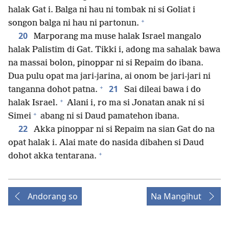
halak Gat i. Balga ni hau ni tombak ni si Goliat i
+
songon balga ni hau ni partonun.
20
Marporang ma muse halak Israel mangalo
halak Palistim di Gat. Tikki i, adong ma sahalak bawa
na massai bolon, pinoppar ni si Repaim do ibana.
Dua pulu opat ma jari-jarina, ai onom be jari-jari ni
+
21
tanganna dohot patna.
Sai dileai bawa i do
+
halak Israel.
Alani i, ro ma si Jonatan anak ni si
+
Simei
abang ni si Daud pamatehon ibana.
22
Akka pinoppar ni si Repaim na sian Gat do na
opat halak i. Alai mate do nasida dibahen si Daud
+
dohot akka tentarana.
Andorang so
Na Mangihut