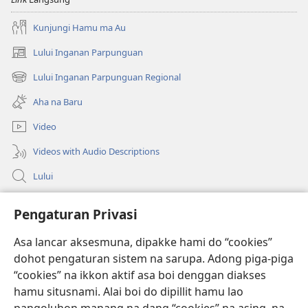
Kunjungi Hamu ma Au
Lului Inganan Parpunguan
(opens
new
Lului Inganan Parpunguan Regional
(opens
window)
new
Aha na Baru
window)
Video
Videos with Audio Descriptions
Lului
Bantuan
Pengaturan Privasi
Sumbangan
Asa lancar aksesmuna, dipakke hami do “cookies”
(opens
new
dohot pengaturan sistem na sarupa. Adong piga-piga
window)
PERPUSTAKAAN ONLINE Joujou Paboahon™
“cookies” na ikkon aktif asa boi denggan diakses
(opens
hamu situsnami. Alai boi do dipillit hamu lao
new
®
JW Hub
window)