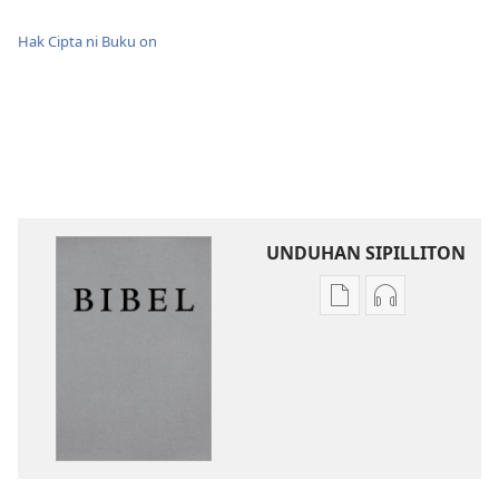
Hak Cipta ni Buku on
UNDUHAN SIPILLITON
Sipilliton
Sipiliton
lao
mandownloa
mandownload
audio
Bibel
Bibel
Hata
Hata
ni
ni
Debata
Debata
tu
tu