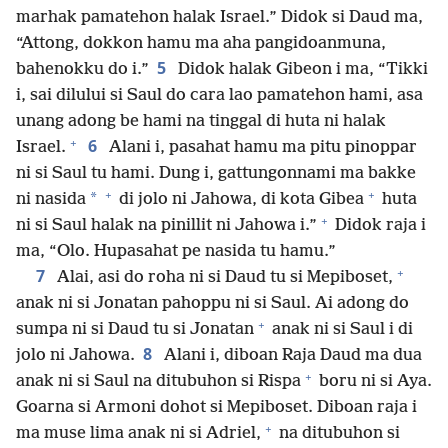
marhak pamatehon halak Israel.” Didok si Daud ma,
“Attong, dokkon hamu ma aha pangidoanmuna,
5
bahenokku do i.”
Didok halak Gibeon i ma, “Tikki
i, sai dilului si Saul do cara lao pamatehon hami, asa
unang adong be hami na tinggal di huta ni halak
+
6
Israel.
Alani i, pasahat hamu ma pitu pinoppar
ni si Saul tu hami. Dung i, gattungonnami ma bakke
+
+
*
ni nasida
di jolo ni Jahowa, di kota Gibea
huta
+
ni si Saul halak na pinillit ni Jahowa i.”
Didok raja i
ma, “Olo. Hupasahat pe nasida tu hamu.”
+
7
Alai, asi do roha ni si Daud tu si Mepiboset,
anak ni si Jonatan pahoppu ni si Saul. Ai adong do
+
sumpa ni si Daud tu si Jonatan
anak ni si Saul i di
8
jolo ni Jahowa.
Alani i, diboan Raja Daud ma dua
+
anak ni si Saul na ditubuhon si Rispa
boru ni si Aya.
Goarna si Armoni dohot si Mepiboset. Diboan raja i
+
ma muse lima anak ni si Adriel,
na ditubuhon si