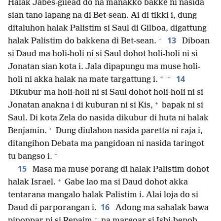
Halak Jabes-gilead do na manakko bakke ni nasida
sian tano lapang na di Bet-sean. Ai di tikki i, dung
ditaluhon halak Palistim si Saul di Gilboa, digattung
+
13
halak Palistim do bakkena di Bet-sean.
Diboan
si Daud ma holi-holi ni si Saul dohot holi-holi ni si
Jonatan sian kota i. Jala dipapungu ma muse holi-
+
14
*
holi ni akka halak na mate targattung i.
Dikubur ma holi-holi ni si Saul dohot holi-holi ni si
+
Jonatan anakna i di kuburan ni si Kis,
bapak ni si
Saul. Di kota Zela do nasida dikubur di huta ni halak
+
Benjamin.
Dung diulahon nasida paretta ni raja i,
ditangihon Debata ma pangidoan ni nasida taringot
+
tu bangso i.
15
Masa ma muse porang di halak Palistim dohot
+
halak Israel.
Gabe lao ma si Daud dohot akka
tentarana mangalo halak Palistim i. Alai loja do si
16
Daud di parporangan i.
Adong ma sahalak bawa
+
pinoppar ni si Repaim
na margoar si Isbi-benob.