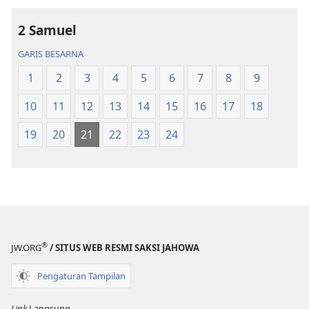
Akka
Akka
2 Samuel
Jolma
Jolma
na
na
GARIS BESARNA
Naeng
Naeng
1
2
3
4
5
6
7
8
9
Mangolu
Mangolu
di
di
10
11
12
13
14
15
16
17
18
Tano
Tano
na
na
19
20
21
22
23
24
Imbaru
Imbaru
®
JW.ORG
/ SITUS WEB RESMI SAKSI JAHOWA
Pengaturan Tampilan
Link
Langsung