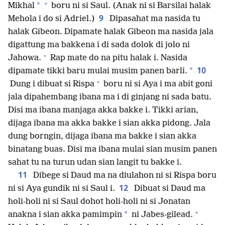
+
*
Mikhal
boru ni si Saul. (Anak ni si Barsilai halak
9
Mehola i do si Adriel.)
Dipasahat ma nasida tu
halak Gibeon. Dipamate halak Gibeon ma nasida jala
digattung ma bakkena i di sada dolok di jolo ni
+
Jahowa.
Rap mate do na pitu halak i. Nasida
10
*
dipamate tikki baru mulai musim panen barli.
+
Dung i dibuat si Rispa
boru ni si Aya i ma abit goni
jala dipahembang ibana ma i di ginjang ni sada batu.
Disi ma ibana manjaga akka bakke i. Tikki arian,
dijaga ibana ma akka bakke i sian akka pidong. Jala
dung borngin, dijaga ibana ma bakke i sian akka
binatang buas. Disi ma ibana mulai sian musim panen
sahat tu na turun udan sian langit tu bakke i.
11
Dibege si Daud ma na diulahon ni si Rispa boru
12
ni si Aya gundik ni si Saul i.
Dibuat si Daud ma
holi-holi ni si Saul dohot holi-holi ni si Jonatan
+
*
anakna i sian akka pamimpin
ni Jabes-gilead.