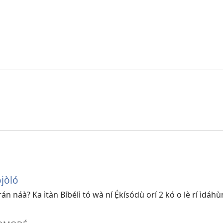
jòló
 náà? Ka ìtàn Bíbélì tó wà ní Ẹ́kísódù orí 2 kó o lè rí ìdáhù