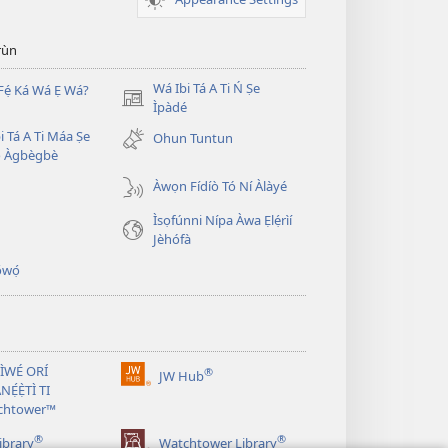
̣rùn
Wá Ibi Tá A Ti Ń Ṣe
Fẹ́ Ká Wá Ẹ Wá?
(opens
Ìpàdé
new
i Tá A Ti Máa Ṣe
Ohun Tuntun
window)
̣ Àgbègbè
Àwọn Fídíò Tó Ní Àlàyé
Ìsọfúnni Nípa Àwa Ẹlẹ́rìí
Jèhófà
̣wọ́
 ÌWÉ ORÍ
®
JW Hub
(opens
NẸ́Ẹ̀TÌ TI
new
chtower™
window)
®
®
ibrary
Watchtower Library