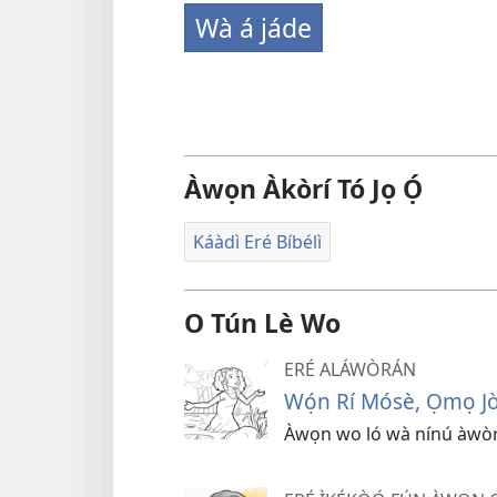
Wà á jáde
Àwọn Àkòrí Tó Jọ Ọ́
Káàdì Eré Bíbélì
O Tún Lè Wo
ERÉ ALÁWÒRÁN
Wọ́n Rí Mósè, Ọmọ Jò
Àwọn wo ló wà nínú àwòrán