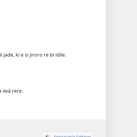
de, ki e si jiroro re bi idile.
a ìwà rere.
Appearance Settings