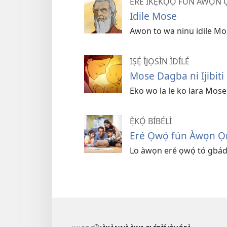
ERÉ ÌKẸ́KỌ̀Ọ́ FÚN ÀWỌ
Idile Mose
Awon to wa ninu idile Mos
IṢẸ́ ÌJỌSÌN ÌDÍLÉ
Mose Dagba ni Ijibiti
Eko wo la le ko lara Mose n
Ẹ̀KỌ́ BÍBÉLÌ
Eré Ọwọ́ fún Àwọn 
Lo àwọn eré ọwọ́ tó gbádùn 
®