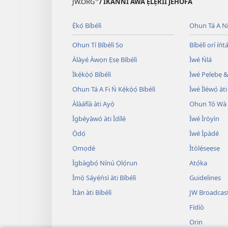
JW.ORG
/ ÌKÀNNÌ ÀWA ẸLẸ́RÌÍ JÈHÓFÀ
Ẹ̀kọ́ Bíbélì
Ohun Tá A N
Ohun Tí Bíbélì Sọ
Bíbélì orí íńtá
Àlàyé Àwọn Ẹsẹ Bíbélì
Ìwé Ńlá
Ìkẹ́kọ̀ọ́ Bíbélì
Ìwé Pẹlẹbẹ &
Ohun Tá A Fi Ń Kẹ́kọ̀ọ́ Bíbélì
Ìwé Ìléwọ́ àti
Àlàáfíà àti Ayọ̀
Ohun Tó Wà L
Ìgbéyàwó àti Ìdílé
Ìwé Ìròyìn
Ọ̀dọ́
Ìwé Ìpàdé
Ọmọdé
Ìtòlẹ́sẹẹsẹ
Ìgbàgbọ́ Nínú Ọlọ́run
Atọ́ka
Ìmọ̀ Sáyẹ́ǹsì àti Bíbélì
Guidelines
Ìtàn àti Bíbélì
JW Broadcas
Fídíò
Orin