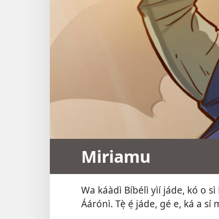
Miriamu
Wa káàdì Bíbélì yìí jáde, kó o sì 
Áárónì. Tẹ̀ ẹ́ jáde, gé e, ká a sí mé