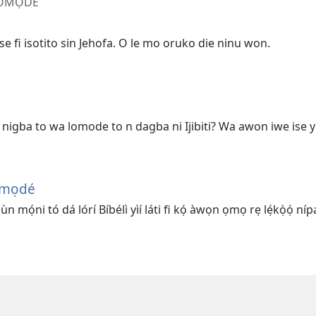
N ỌMỌDÉ
e fi isotito sin Jehofa. O le mo oruko die ninu won.
igba to wa lomode to n dagba ni Ijibiti? Wa awon iwe ise yii ja
Ọmọdé
mọ́ni tó dá lórí Bíbélì yìí láti fi kọ́ àwọn ọmọ rẹ lẹ́kọ̀ọ́ níp