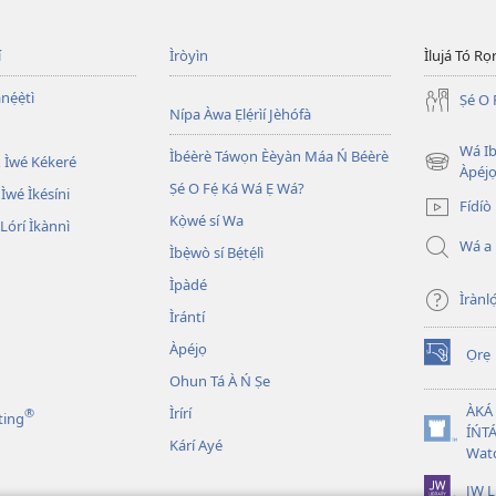
í
Ìròyìn
Ìlujá Tó Ro
nẹ́ẹ̀tì
Ṣé O 
Nípa Àwa Ẹlẹ́rìí Jèhófà
Wá Ib
Ìbéèrè Táwọn Èèyàn Máa Ń Béèrè
 Ìwé Kékeré
(opens
Àpéjo
Ṣé O Fẹ́ Ká Wá Ẹ Wá?
new
 Ìwé Ìkésíni
Fídíò
window)
Kọ̀wé sí Wa
órí Ìkànnì
Wá a
Ìbẹ̀wò sí Bẹ́tẹ́lì
Ìpàdé
Ìrànló
Ìrántí
Àpéjọ
Ọrẹ
(opens
Ohun Tá À Ń Ṣe
new
window)
ÀKÁ
Ìrírí
®
ting
ÍŃTÁ
(opens
Kárí Ayé
Wat
new
window)
JW L