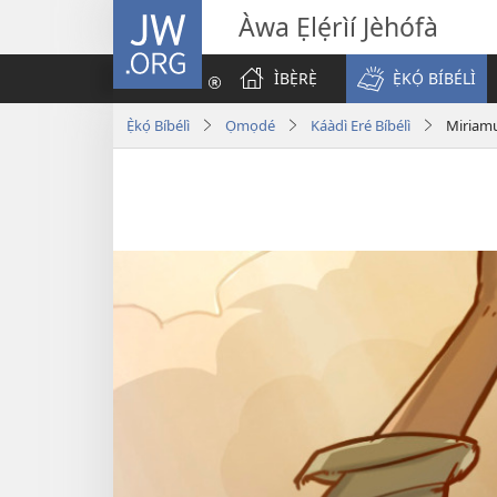
JW.ORG
Àwa Ẹlẹ́rìí Jèhófà
ÌBẸ̀RẸ̀
Ẹ̀KỌ́ BÍBÉLÌ
Ẹ̀kọ́ Bíbélì
Ọmọdé
Káàdì Eré Bíbélì
Miriam