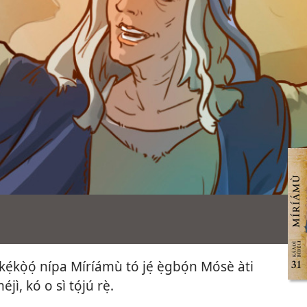
kẹ́kọ̀ọ́ nípa Míríámù tó jẹ́ ẹ̀gbọ́n Mósè àti
jì, kó o sì tọ́jú rẹ̀.