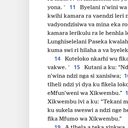
11
+
yona.
Byelani n’wini wa 
kwihi kamara ra vaendzi leri 
vadyondzisiwa va mina eka ro
kamara lerikulu ra le henhla l
Lunghiselelani Paseka kwalah
kuma swi ri hilaha a va byele
14
Kuteloko nkarhi wu fika
15
+
vakwe.
Kutani a ku: “Nd
1
n’wina ndzi nga si xanisiwa;
tlheli ndzi yi dya ku fikela l
eMfun’weni wa Xikwembu.”
Xikwembu ivi a ku: “Tekani mi
ku sukela sweswi a ndzi nge h
fika Mfumo wa Xikwembu.”
19
A tlhela a teka xinkwa,