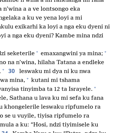
Kambe n’wina a mi fanelanga mi fana
 n’wina a a ve lontsongo eka
ngelaka a ku ve yena loyi a mi
kulu exikarhi ka loyi a nga eku dyeni ni
oyi a nga eku dyeni? Kambe mina ndzi
+
+
i seketerile
emaxangwini ya mina;
o na n’wina, hilaha Tatana a endleke
30
+
,
leswaku mi dya ni ku nwa
+
 wa mina,
kutani mi tshama
+
nyisa tinyimba ta 12 ta Israyele.
le, Sathana u lava ku mi sefa ku fana
 khongelerile leswaku ripfumelo ra
 se u vuyile, tiyisa ripfumelo ra
mula a ku: “Hosi, ndzi tiyimisele ku