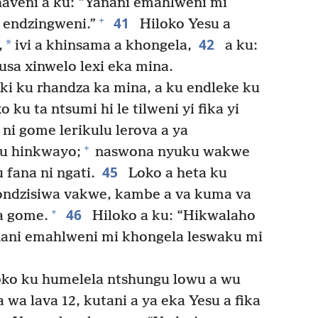
haveni a ku: “Yanani emahlweni mi
41
+
 endzingweni.”
Hiloko Yesu a
42
*
,
ivi a khinsama a khongela,
a ku:
usa xinwelo lexi eka mina.
ki ku rhandza ka mina, a ku endleke ku
 ku ta ntsumi hi le tilweni yi fika yi
ni gome lerikulu lerova a ya
+
lu hinkwayo;
naswona nyuku wakwe
45
 fana ni ngati.
Loko a heta ku
yondzisiwa vakwe, kambe a va kuma va
46
+
a gome.
Hiloko a ku: “Hikwalaho
yanani emahlweni mi khongela leswaku mi
loko ku humelela ntshungu lowu a wu
 wa lava 12, kutani a ya eka Yesu a fika