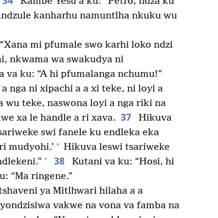
34
Kambe Yesu a ku: “Petro, ndza ku
 landzule kanharhu namuntlha nkuku wu
 “Xana mi pfumale swo karhi loko ndzi
chi, nkwama wa swakudya ni
a va ku: “A hi pfumalanga nchumu!”
 nga ni xipachi a a xi teke, ni loyi a
wu teke, naswona loyi a nga riki na
37
we xa le handle a ri xava.
Hikuva
sariweke swi fanele ku endleka eka
+
 ri mudyohi.’
Hikuva leswi tsariweke
38
+
dlekeni.”
Kutani va ku: “Hosi, hi
: “Ma ringene.”
shaveni ya Mitlhwari hilaha a a
dyondzisiwa vakwe na vona va famba na