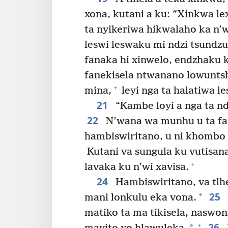
xona, kutani a ku: “Xinkwa lex
ta nyikeriwa hikwalaho ka n’
leswi leswaku mi ndzi tsundzu
fanaka hi xinwelo, endzhaku ka
fanekisela ntwanano lowunt
+
mina,
leyi nga ta halatiwa l
21
“Kambe loyi a nga ta nd
22
N’wana wa munhu u ta fa
hambiswiritano, u ni khombo 
Kutani va sungula ku vutisana
+
lavaka ku n’wi xavisa.
24
Hambiswiritano, va tlhe
25
+
mani lonkulu eka vona.
matiko ta ma tikisela, naswon
26
+
*