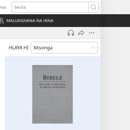
ena
ens
Secha
w
MALUNGHANA NA HINA
ndow)
HLAYA HI