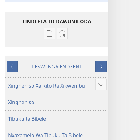
TINDLELA TO DAWUNILODA
Tindlela
Tindlela
to
to
dawuniloda
dawuniloda
minkandziyiso
leswi
LESWI NGA ENDZENI
ya
rhekhodiweke
LESWI
LESWI
elektroniki
Bibele
HUNDZEKE
LANDZELAKA
Bibele
—
Xingheniso Xa Rito Ra Xikwembu
Show
—
Matsalwa
more
Matsalwa
Yo
Xingheniso
Yo
Kwetsima
Kwetsima
Ya
Tibuku ta Bibele
Ya
Misava
Misava
Leyintshwa
Leyintshwa
(Leyi
Nxaxamelo Wa Tibuku Ta Bibele