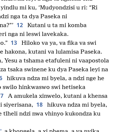
yindlu mi ku, ‘Mudyondzisi u ri: “Ri
ndzi nga ta dya Paseka ni
12
na?”’
Kutani u ta mi komba
eri nga ni leswi lavekaka.
13
o.”
Hiloko va ya, va fika va swi
ke hakona, kutani va lulamisa Paseka.
, Yesu a tshama etafuleni ni vaapostola
za tsaka swinene ku dya Paseka leyi na
6
hikuva ndza mi byela, a ndzi nge he
oko swilo hinkwaswo swi hetiseka
17
A amukela xinwelo, kutani a khensa
18
 siyerisana,
hikuva ndza mi byela,
e tlheli ndzi nwa vhinyo kukondza ku
+
a khongela, a xi phema, a va nyika