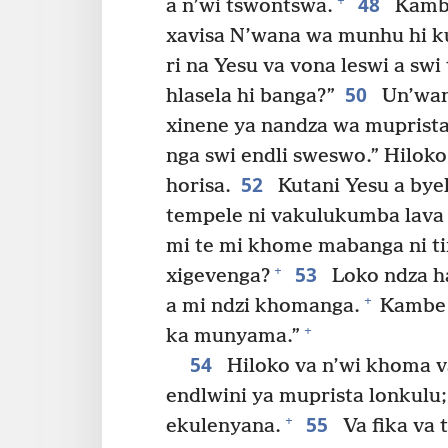
48
+
a n’wi tswontswa.
Kambe
xavisa N’wana wa munhu hi k
ri na Yesu va vona leswi a swi
50
hlasela hi banga?”
Un’wan
xinene ya nandza wa muprista
nga swi endli sweswo.” Hilok
52
horisa.
Kutani Yesu a byel
tempele ni vakulukumba lava 
mi te mi khome mabanga ni ti
53
+
xigevenga?
Loko ndza ha
+
a mi ndzi khomanga.
Kambe l
+
ka munyama.”
54
Hiloko va n’wi khoma v
endlwini ya muprista lonkulu;
55
+
ekulenyana.
Va fika va 