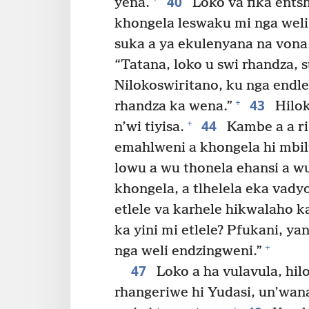
40
yena.
Loko va fika ents
khongela leswaku mi nga weli
suka a ya ekulenyana na vona
“Tatana, loko u swi rhandza, s
Nilokoswiritano, ku nga endle
43
+
rhandza ka wena.”
Hiloko
44
+
n’wi tiyisa.
Kambe a a ri 
emahlweni a khongela hi mbi
lowu a wu thonela ehansi a wu
khongela, a tlhelela eka vad
etlele va karhele hikwalaho k
ka yini mi etlele? Pfukani, 
+
nga weli endzingweni.”
47
Loko a ha vulavula, hi
rhangeriwe hi Yudasi, un’wana