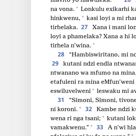
mavito yo hlawuleka.
+
na vona.
Lonkulu exikarhi ka
+
hinkwenu,
kasi loyi a mi rha
27
tirhelaka.
Xana i mani lon
loyi a phamelaka? Xana a hi l
+
tirhela n’wina.
28
“Hambiswiritano, mi ndz
29
kutani ndzi endla ntwanan
ntwanano wa mfumo na mina
etafuleni ra mina eMfun’weni
+
eswiluvelweni
leswaku mi ava
31
“Simoni, Simoni, tivone
32
+
ni koroni.
Kambe ndzi ku
+
wena ri nga tsani;
kutani loko
33
+
vamakwenu.”
A n’wi hla
+