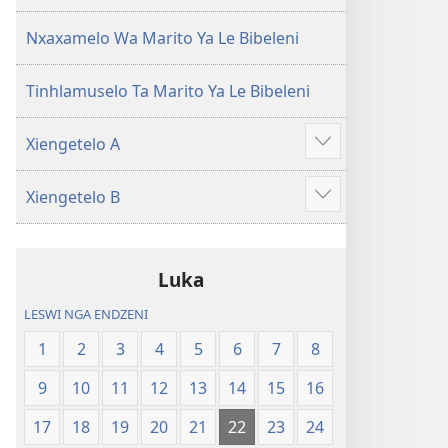
(Leyi
pfuxetiweke
pfuxetiweke
hi
Nxaxamelo Wa Marito Ya Le Bibeleni
hi
2020)
2020)
Tinhlamuselo Ta Marito Ya Le Bibeleni
Xiengetelo A
Show
more
Xiengetelo B
Show
more
Luka
LESWI NGA ENDZENI
1
2
3
4
5
6
7
8
9
10
11
12
13
14
15
16
17
18
19
20
21
22
23
24