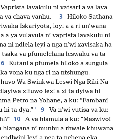
Vaprista lavakulu ni vatsari a va lava
3
+
a va chava vanhu.
Hiloko Sathana
iwaka Iskariyota, loyi a a ri un’wana
 a ya vulavula ni vaprista lavakulu ni
a ni ndlela leyi a nga n’wi xavisaka ha
 tsaka va pfumelelana leswaku va ta
6
Kutani a pfumela hiloko a sungula
 eka vona ku nga ri na ntshungu.
Nkhuvo Wa Swinkwa Leswi Nga Riki Na
dlayiwa xifuwo lexi a xi ta dyiwa hi
uma Petro na Yohane, a ku: “Fambani
9
+
 hi ta dya.”
Va n’wi vutisa va ku:
10
hi?”
A va hlamula a ku: “Maswivo!
ta hlangana ni munhu a rhwale khuwana
 endlwini leyi a nga ta nghena eka