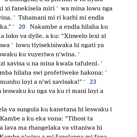
+
i xi fanekisela miri
wa mina lowu nga
+
wina.
Tshamani mi ri karhi mi endla
20
+
ka.”
Nakambe a endla hilaha ku
 loko va dyile, a ku: “Xinwelo lexi xi
+
shwa
lowu tiyisekisiwaka hi ngati ya
+
eswaku ku vuyeriwa n’wina.
+
zi xavisa u na mina kwala tafuleni.
+
mba hilaha swi profetiweke hakona;
23
+
munhu loyi a n’wi xavisaka!”
 leswaku ku nga va ku ri mani loyi a
la va sungula ku kanetana hi leswaku i
Kambe a ku eka vona: “Tihosi ta
a lava ma rhangelaka va vitaniwa hi