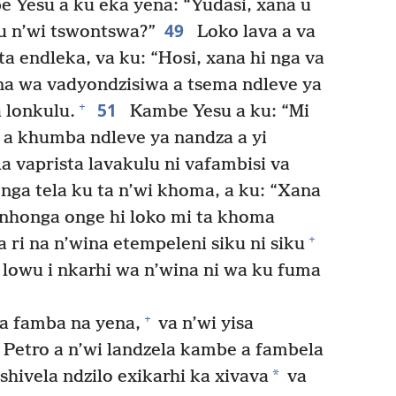
 Yesu a ku eka yena: “Yudasi, xana u
49
u n’wi tswontswa?”
Loko lava a va
 ta endleka, va ku: “Hosi, xana hi nga va
a wa vadyondzisiwa a tsema ndleve ya
51
+
 lonkulu.
Kambe Yesu a ku: “Mi
o a khumba ndleve ya nandza a yi
a vaprista lavakulu ni vafambisi va
nga tela ku ta n’wi khoma, a ku: “Xana
nhonga onge hi loko mi ta khoma
+
 ri na n’wina etempeleni siku ni siku
owu i nkarhi wa n’wina ni wa ku fuma
+
a famba na yena,
va n’wi yisa
 Petro a n’wi landzela kambe a fambela
*
tshivela ndzilo exikarhi ka xivava
va