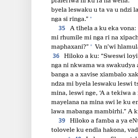
pfaleriwa ni ku fa na wena.”
byela leswaku u ta va u ndzi
+
nga si ringa.”
35
A tlhela a ku eka vona:
mi rhumile mi nga ri na xipa
+
maphaxani?”
Va n’wi hlamul
36
Hiloko a ku: “Sweswi loyi a
nga ni nkwama wa swakudya a 
banga a a xavise xiambalo xak
ndza mi byela leswaku leswi t
mina, leswi nge, ‘A a tekiwa a
mayelana na mina swi le ku en
lawa mabanga mambirhi.” A ku
39
Hiloko a famba a ya eNt
tolovele ku endla hakona, va
+