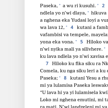
2
+
+
Paseka,
a wu ri kusuhi.
+
ndlela yo n’wi dlaya,
hikuva 
a nghena eka Yudasi loyi a vur
4
+
wa lava 12,
kutani a famba
vafambisi va tempele, mayelan
5
+
yona eka vona.
Hiloko va
+
n’wi nyika mali ya silivhere.
ku lava ndlela yo n’wi xavisa
7
Hiloko ku fika siku ra 
Comela, ku nga siku leri a ku 
8
+
Paseka;
kutani Yesu a rh
mi ya lulamisa Paseka leswaku
“U lava hi ya yi lulamisela kwi
Loko mi nghena emutini, mi 
ra mati. N’wi landzeleni mi ya