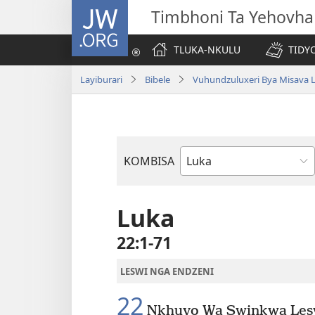
JW.ORG
Timbhoni Ta Yehovha
TLUKA-NKULU
TIDY
Layiburari
Bibele
Vuhundzuluxeri Bya Misava L
KOMBISA
Bible
Book
Luka
22:1-71
LESWI NGA ENDZENI
22
Nkhuvo Wa Swinkwa Lesw