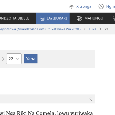
Xitsonga
Ngh
Hlawula
(op
ririmi
ne
ONDZO TA BIBELE
LAYIBURARI
MAHUNGU
wi
eyintshwa (Nkandziyiso Lowu Pfuxetiweke Wa 2020 )
Luka
22
Ndzima
i Nga Riki Na Comela, lowu vuriwaka