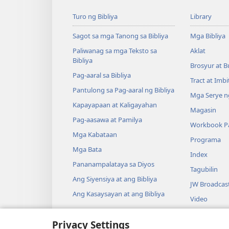
Turo ng Bibliya
Library
Sagot sa mga Tanong sa Bibliya
Mga Bibliya
Paliwanag sa mga Teksto sa
Aklat
Bibliya
Brosyur at B
Pag-aaral sa Bibliya
Tract at Imb
Pantulong sa Pag-aaral ng Bibliya
Mga Serye ng
Kapayapaan at Kaligayahan
Magasin
Pag-aasawa at Pamilya
Workbook Pa
Mga Kabataan
Programa
Mga Bata
Index
Pananampalataya sa Diyos
Tagubilin
Ang Siyensiya at ang Bibliya
JW Broadcas
Ang Kasaysayan at ang Bibliya
Video
Musika
Privacy Settings
Audio Dram