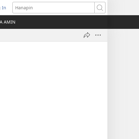
 In
Hanapin
ukas
A AMIN
ong
ow)