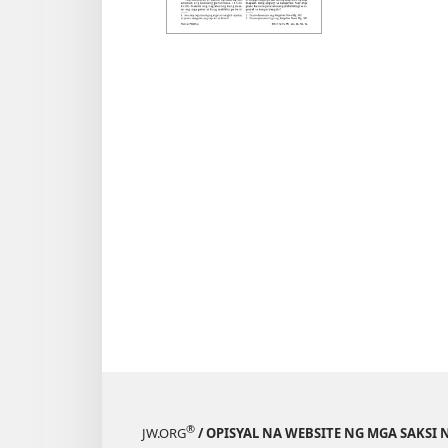
ng
publik
ATING
MINIST
SA
KAHAR
Disyem
®
JW.ORG
/ OPISYAL NA WEBSITE NG MGA SAKSI 