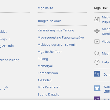
Mga Balita
Mga Link
Mag-
Tungkol sa Amin
Pupun
Magh
Karaniwang mga Tanong
uklet
(may
Komb
Mag-request ng Pupunta sa Iyo
bubukas
itasyon
Vide
na
Makipag-ugnayan sa Amin
 Artikulo
bagong
Mga Bethel Tour
window)
Magh
Pulong
ra sa Pulong
Help
Memoryal
Kombensiyon
Don
(may
Aktibidad
bubukas
na
Wat
Mga Karanasan
®
ting
bagong
(may
LIB
Buong Daigdig
window)
bubukas
JW L
na
bagong
a
window)