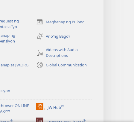
request ng
Maghanap ng Pulong
(may
ta sa Iyo
bubukas
anap ng
na
Ano’ng Bago?
ensiyon
bagong
window)
Videos with Audio
o
Descriptions
anap sa JW.ORG
Global Communication
asyon
chtower ONLINE
®
JW Hub
(may
RARY™
bubukas
®
®
na
ibrary
Watchtower Library
bagong
window)