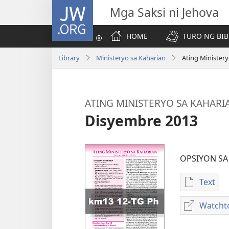
JW.ORG
Mga Saksi ni Jehova
HOME
TURO NG BIB
Library
Ministeryo sa Kaharian
Ating Minister
ATING MINISTERYO SA KAHARI
Disyembre 2013
OPSIYON S
Text
Opsiyo
sa
Watcht
pagda-
downlo