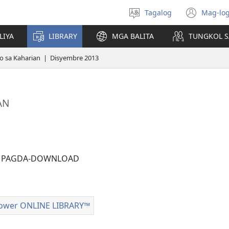
Tagalog
Mag-log
Pumili
(may
ng
bub
LIYA
LIBRARY
MGA BALITA
TUNGKOL S
wika
na
bag
yo sa Kaharian | Disyembre 2013
wind
AN
A PAGDA-DOWNLOAD
n
ower ONLINE LIBRARY™
Watchtower
ONLINE
ad