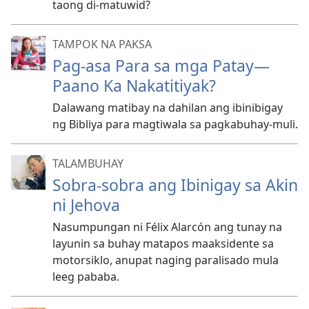
taong di-matuwid?
TAMPOK NA PAKSA
Pag-asa Para sa mga Patay—
Paano Ka Nakatitiyak?
Dalawang matibay na dahilan ang ibinibigay
ng Bibliya para magtiwala sa pagkabuhay-muli.
TALAMBUHAY
Sobra-sobra ang Ibinigay sa Akin
ni Jehova
Nasumpungan ni Félix Alarcón ang tunay na
layunin sa buhay matapos maaksidente sa
motorsiklo, anupat naging paralisado mula
leeg pababa.