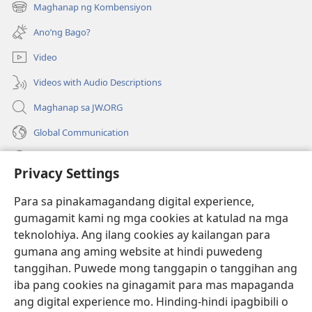
bubukas
Maghanap ng Kombensiyon
(may
na
bubukas
bagong
Ano’ng Bago?
na
window)
bagong
Video
window)
Videos with Audio Descriptions
Maghanap sa JW.ORG
Global Communication
Help
Privacy Settings
Donasyon
(may
Para sa pinakamagandang digital experience,
bubukas
gumagamit kami ng mga cookies at katulad na mga
na
Watchtower ONLINE LIBRARY™
teknolohiya. Ang ilang cookies ay kailangan para
(may
bagong
gumana ang aming website at hindi puwedeng
bubukas
window)
®
JW Hub
na
tanggihan. Puwede mong tanggapin o tanggihan ang
(may
bagong
bubukas
iba pang cookies na ginagamit para mas mapaganda
window)
®
JW Library
na
ang digital experience mo. Hinding-hindi ipagbibili o
bagong