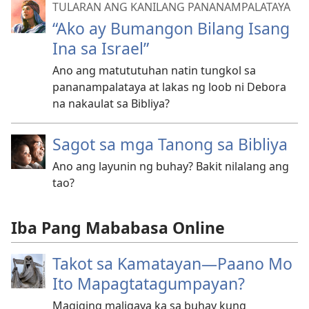
TULARAN ANG KANILANG PANANAMPALATAYA
“Ako ay Bumangon Bilang Isang
Ina sa Israel”
Ano ang matututuhan natin tungkol sa
pananampalataya at lakas ng loob ni Debora
na nakaulat sa Bibliya?
Sagot sa mga Tanong sa Bibliya
Ano ang layunin ng buhay? Bakit nilalang ang
tao?
Iba Pang Mababasa Online
Takot sa Kamatayan—Paano Mo
Ito Mapagtatagumpayan?
Magiging maligaya ka sa buhay kung