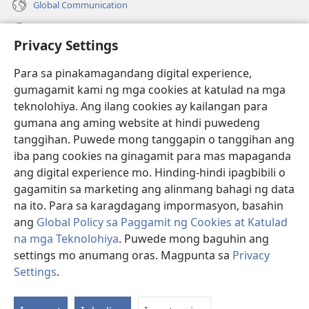
Global Communication
Help
Privacy Settings
Donasyon
(may
Para sa pinakamagandang digital experience,
bubukas
gumagamit kami ng mga cookies at katulad na mga
na
Watchtower ONLINE LIBRARY™
teknolohiya. Ang ilang cookies ay kailangan para
(may
bagong
gumana ang aming website at hindi puwedeng
bubukas
window)
®
JW Hub
na
tanggihan. Puwede mong tanggapin o tanggihan ang
(may
bagong
bubukas
iba pang cookies na ginagamit para mas mapaganda
window)
®
JW Library
na
ang digital experience mo. Hinding-hindi ipagbibili o
bagong
gagamitin sa marketing ang alinmang bahagi ng data
window)
®
Watchtower Library
na ito. Para sa karagdagang impormasyon, basahin
ang
Global Policy sa Paggamit ng Cookies at Katulad
na mga Teknolohiya
. Puwede mong baguhin ang
settings mo anumang oras. Magpunta sa
Privacy
Copyright
© 2026 Watch Tower Bible and Tract Society of Pennsylvania.
Settings
.
KASUNDUAN SA PAGGAMIT
|
PRIVACY POLICY
|
PRIVACY SETTINGS