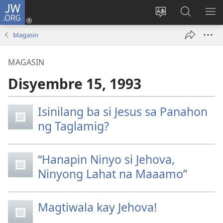
JW.ORG
Mag-
log
Baguhin
Maghana
IPA
In
ang
sa
AN
Magasin
(may
wika
JW.ORG
ME
bubukas
ng
MAGASIN
na
site
bagong
Disyembre 15, 1993
window)
Isinilang ba si Jesus sa Panahon
ng Taglamig?
“Hanapin Ninyo si Jehova,
Ninyong Lahat na Maaamo”
Magtiwala kay Jehova!