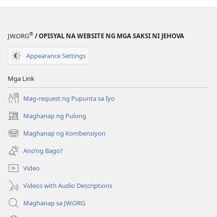
ng
publikasyon
MAGASIN
®
JW.ORG
/ OPISYAL NA WEBSITE NG MGA SAKSI NI JEHOVA
Disyembre 15,
1993
Appearance Settings
Mga Link
Mag-request ng Pupunta sa Iyo
Maghanap ng Pulong
(may
bubukas
Maghanap ng Kombensiyon
(may
na
bubukas
bagong
Ano’ng Bago?
na
window)
bagong
Video
window)
Videos with Audio Descriptions
Maghanap sa JW.ORG