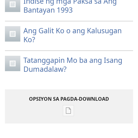
Indise ng mga Paksa sa Ang
Bantayan 1993
Ang Galit Ko o ang Kalusugan
Ko?
Tatanggapin Mo ba ang Isang
Dumadalaw?
OPSIYON SA PAGDA-DOWNLOAD
Opsiyon
sa
pagda-
download