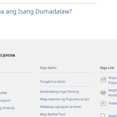
ba ang Isang Dumadalaw?
NI JEHOVA
Mga Balita
Mga Link
Mag-
Tungkol sa Amin
Pupun
Magh
Karaniwang mga Tanong
uklet
(may
Komb
Mag-request ng Pupunta sa Iyo
bubukas
itasyon
Vide
na
Makipag-ugnayan sa Amin
 Artikulo
bagong
Mga Bethel Tour
window)
Magh