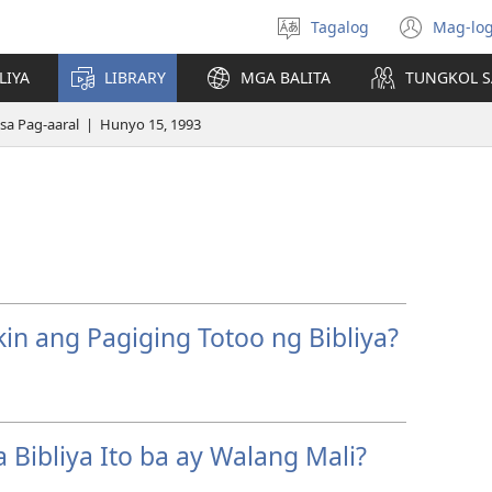
Tagalog
Mag-log
Pumili
(may
ng
bub
LIYA
LIBRARY
MGA BALITA
TUNGKOL S
wika
na
bag
a Pag-aaral | Hunyo 15, 1993
wind
in ang Pagiging Totoo ng Bibliya?
Bibliya Ito ba ay Walang Mali?