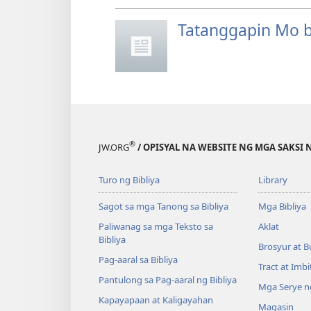
Tatanggapin Mo 
®
JW.ORG
/ OPISYAL NA WEBSITE NG MGA SAKSI 
Turo ng Bibliya
Library
Sagot sa mga Tanong sa Bibliya
Mga Bibliya
Paliwanag sa mga Teksto sa
Aklat
Bibliya
Brosyur at B
Pag-aaral sa Bibliya
Tract at Imb
Pantulong sa Pag-aaral ng Bibliya
Mga Serye ng
Kapayapaan at Kaligayahan
Magasin