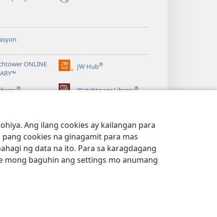
asyon
chtower ONLINE
®
JW Hub
(may
RARY™
bubukas
®
®
na
ibrary
Watchtower Library
bagong
window)
hiya. Ang ilang cookies ay kailangan para
 pang cookies na ginagamit para mas
bahagi ng data na ito. Para sa karagdagang
e mong baguhin ang settings mo anumang
ACY POLICY
|
PRIVACY SETTINGS