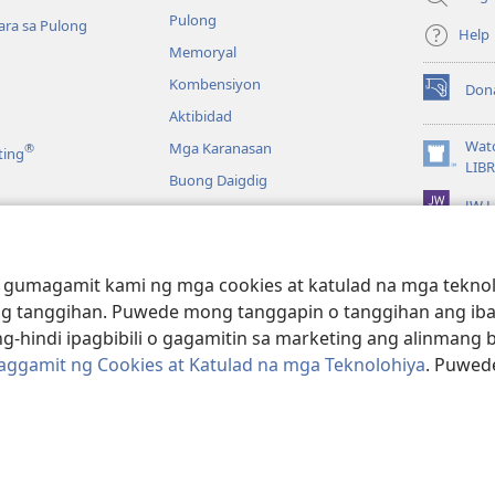
Pulong
ra sa Pulong
Help
Memoryal
Kombensiyon
Don
(may
Aktibidad
bubukas
na
Wat
Mga Karanasan
®
ting
bagong
(may
LIB
Buong Daigdig
window)
bubukas
JW L
na
bagong
a
window)
g Bibliya—Audio
 gumagamit kami ng mga cookies at katulad na mga teknolo
g tanggihan. Puwede mong tanggapin o tanggihan ang iba
g-hindi ipagbibili o gagamitin sa marketing ang alinmang 
Paggamit ng Cookies at Katulad na mga Teknolohiya
. Puwed
e and Tract Society of Pennsylvania.
KASUNDUAN SA PAGGAMIT
|
PRIV