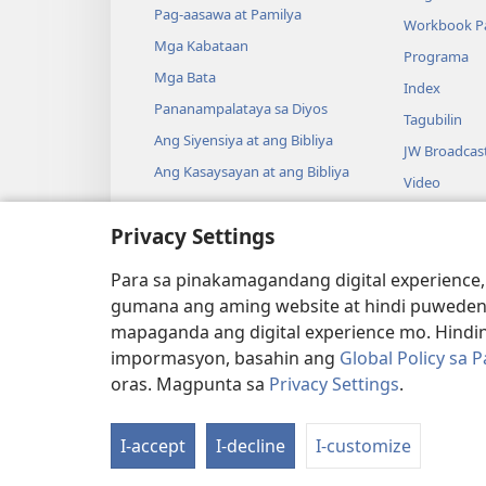
Pag-aasawa at Pamilya
Workbook Pa
Mga Kabataan
Programa
Mga Bata
Index
Pananampalataya sa Diyos
Tagubilin
Ang Siyensiya at ang Bibliya
JW Broadcas
Ang Kasaysayan at ang Bibliya
Video
Musika
Privacy Settings
Audio Dram
Pagbabasa n
Para sa pinakamagandang digital experience,
Drama
gumana ang aming website at hindi puweden
mapaganda ang digital experience mo. Hindin
impormasyon, basahin ang
Global Policy sa 
oras. Magpunta sa
Privacy Settings
.
Copyright
© 2026 Watch Tower Bibl
I-accept
I-decline
I-customize