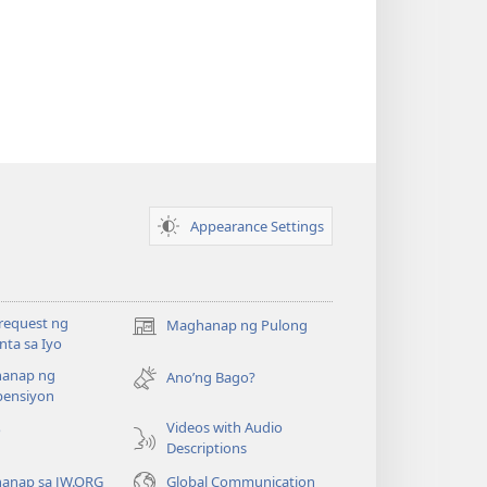
Appearance Settings
request ng
Maghanap ng Pulong
(may
ta sa Iyo
bubukas
anap ng
na
Ano’ng Bago?
ensiyon
bagong
window)
Videos with Audio
o
Descriptions
anap sa JW.ORG
Global Communication