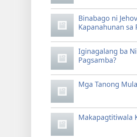
Binabago ni Jeh
Kapanahunan sa
Iginagalang ba N
Pagsamba?
Mga Tanong Mul
Makapagtitiwala K