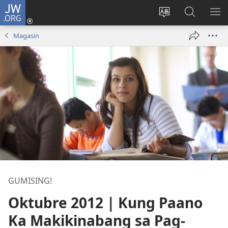
JW.ORG
Mag-
log
Baguhin
Maghana
IPA
In
ang
sa
AN
Magasin
(may
wika
JW.ORG
ME
bubukas
ng
na
site
bagong
window)
GUMISING!
Oktubre 2012 | Kung Paano
Ka Makikinabang sa Pag-