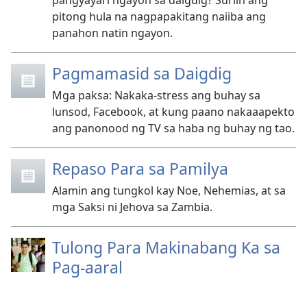
pangyayari ngayon sa daigdig? Suriin ang
pitong hula na nagpapakitang naiiba ang
panahon natin ngayon.
Pagmamasid sa Daigdig
Mga paksa: Nakaka-stress ang buhay sa
lunsod, Facebook, at kung paano nakaaapekto
ang panonood ng TV sa haba ng buhay ng tao.
Repaso Para sa Pamilya
Alamin ang tungkol kay Noe, Nehemias, at sa
mga Saksi ni Jehova sa Zambia.
Tulong Para Makinabang Ka sa
Pag-aaral