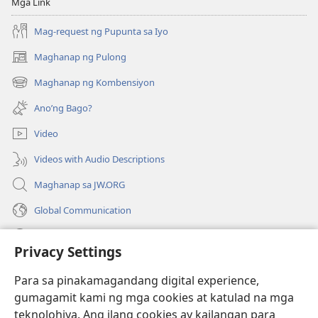
Mga Link
Mag-request ng Pupunta sa Iyo
Maghanap ng Pulong
(may
bubukas
Maghanap ng Kombensiyon
(may
na
bubukas
bagong
Ano’ng Bago?
na
window)
bagong
Video
window)
Videos with Audio Descriptions
Maghanap sa JW.ORG
Global Communication
Help
Privacy Settings
Donasyon
(may
Para sa pinakamagandang digital experience,
bubukas
gumagamit kami ng mga cookies at katulad na mga
na
Watchtower ONLINE LIBRARY™
teknolohiya. Ang ilang cookies ay kailangan para
(may
bagong