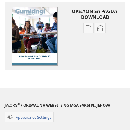
OPSIYON SA PAGDA-
DOWNLOAD
Opsiyon
Opsiyon
sa
sa
pagda-
pagda-
download
download
ng
ng
publikasyon
audio
GUMISING!
GUMISING!
Kung
Kung
Paano
Paano
Ka
Ka
Makikinabang
Makikinaban
®
JW.ORG
/ OPISYAL NA WEBSITE NG MGA SAKSI NI JEHOVA
sa
sa
Pag-
Pag-
Appearance Settings
aaral
aaral