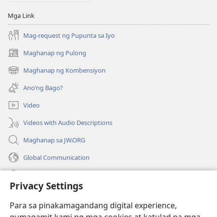
Mga Link
Mag-request ng Pupunta sa Iyo
Maghanap ng Pulong
(may
bubukas
Maghanap ng Kombensiyon
(may
na
bubukas
bagong
Ano’ng Bago?
na
window)
bagong
Video
window)
Videos with Audio Descriptions
Maghanap sa JW.ORG
Global Communication
Help
Privacy Settings
Donasyon
(may
Para sa pinakamagandang digital experience,
bubukas