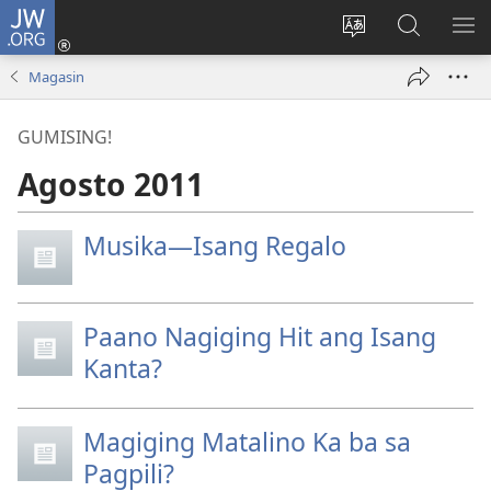
JW.ORG
Mag-
log
Baguhin
Maghana
IPA
In
ang
sa
AN
Magasin
(may
wika
JW.ORG
ME
bubukas
ng
GUMISING!
na
site
bagong
Agosto 2011
window)
Musika—Isang Regalo
Paano Nagiging Hit ang Isang
Kanta?
Magiging Matalino Ka ba sa
Pagpili?