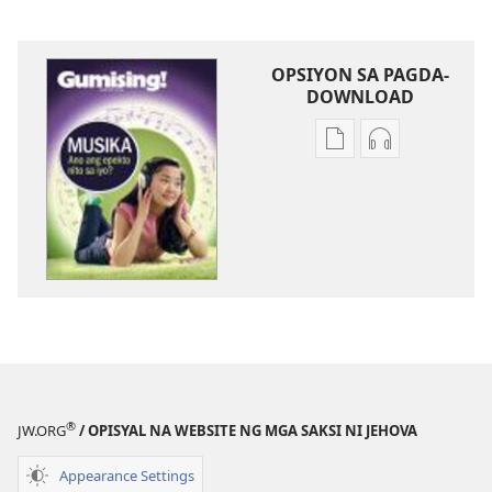
OPSIYON SA PAGDA-
DOWNLOAD
Opsiyon
Opsiyon
sa
sa
pagda-
pagda-
download
download
ng
ng
publikasyon
audio
GUMISING!
GUMISING!
Agosto 2011
Agosto 2011
®
JW.ORG
/ OPISYAL NA WEBSITE NG MGA SAKSI NI JEHOVA
Appearance Settings