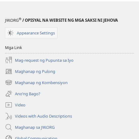
ng
publikasyon
GUMISING!
®
JW.ORG
/ OPISYAL NA WEBSITE NG MGA SAKSI NI JEHOVA
Enero 2008
Appearance Settings
Mga Link
Mag-request ng Pupunta sa Iyo
Maghanap ng Pulong
(may
bubukas
Maghanap ng Kombensiyon
(may
na
bubukas
bagong
Ano’ng Bago?
na
window)
bagong
Video
window)
Videos with Audio Descriptions
Maghanap sa JW.ORG
Global Communication