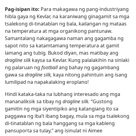
Pag-isipan ito:
Para makagawa ng pang-industriyang
hibla gaya ng Kevlar, na karaniwang ginagamit sa mga
tsalekong di-tinatablan ng bala, kailangan ng mataas
na temperatura at mga organikong pantunaw.
Samantalang nakagagawa naman ang gagamba ng
sapot nito sa katamtamang temperatura at gamit
lamang ang tubig
.
Bukod diyan, mas matibay ang
dragline silk
kaysa sa Kevlar. Kung palalakihin na sinlaki
ng palaruan ng
football
ang bahay ng gagambang
gawa sa
dragline silk,
kaya nitong pahintuin ang isang
lumilipad na napakalaking eroplano!
Hindi kataka-taka na lubhang interesado ang mga
mananaliksik sa tibay ng
dragline silk.
“Gustong
gamitin ng mga siyentipiko ang katangiang ito sa
paggawa ng iba’t ibang bagay, mula sa mga tsalekong
di-tinatablan ng bala hanggang sa mga kableng
pansuporta sa tulay,” ang isinulat ni Aimee