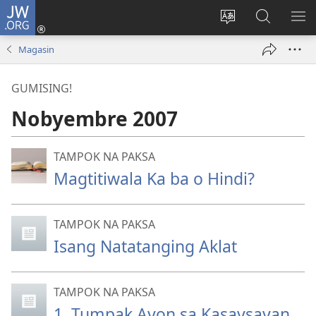
JW.ORG
Mag-
log
Baguhin
Maghana
IPA
In
ang
sa
AN
Magasin
(may
wika
JW.ORG
ME
bubukas
ng
GUMISING!
na
site
bagong
Nobyembre 2007
window)
TAMPOK NA PAKSA
Magtitiwala Ka ba o Hindi?
TAMPOK NA PAKSA
Isang Natatanging Aklat
TAMPOK NA PAKSA
1. Tumpak Ayon sa Kasaysayan