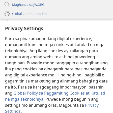
Maghanap sa JW.ORG
Global Communication
Help
Privacy Settings
Donasyon
(may
Para sa pinakamagandang digital experience,
bubukas
gumagamit kami ng mga cookies at katulad na mga
na
Watchtower ONLINE LIBRARY™
teknolohiya. Ang ilang cookies ay kailangan para
(may
bagong
gumana ang aming website at hindi puwedeng
bubukas
window)
®
JW Hub
na
tanggihan. Puwede mong tanggapin o tanggihan ang
(may
bagong
bubukas
iba pang cookies na ginagamit para mas mapaganda
window)
®
JW Library
na
ang digital experience mo. Hinding-hindi ipagbibili o
bagong
gagamitin sa marketing ang alinmang bahagi ng data
window)
®
Watchtower Library
na ito. Para sa karagdagang impormasyon, basahin
ang
Global Policy sa Paggamit ng Cookies at Katulad
na mga Teknolohiya
. Puwede mong baguhin ang
settings mo anumang oras. Magpunta sa
Privacy
Copyright
© 2026 Watch Tower Bible and Tract Society of Pennsylvania.
Settings
.