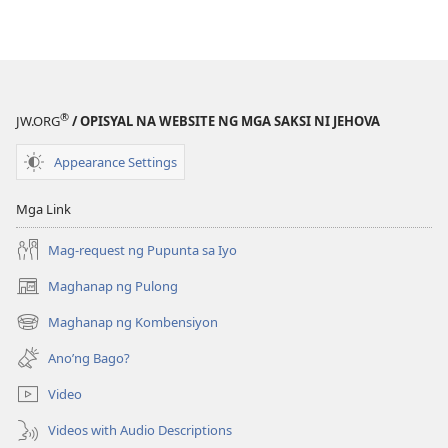
GUMISING!
Nobyembre 200
®
JW.ORG
/ OPISYAL NA WEBSITE NG MGA SAKSI NI JEHOVA
Appearance Settings
Mga Link
Mag-request ng Pupunta sa Iyo
Maghanap ng Pulong
(may
bubukas
Maghanap ng Kombensiyon
(may
na
bubukas
bagong
Ano’ng Bago?
na
window)
bagong
Video
window)
Videos with Audio Descriptions