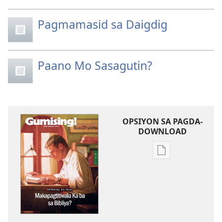
Pagmamasid sa Daigdig
Paano Mo Sasagutin?
OPSIYON SA PAGDA-
DOWNLOAD
Opsiyon
sa
pagda-
download
ng
publikasyon