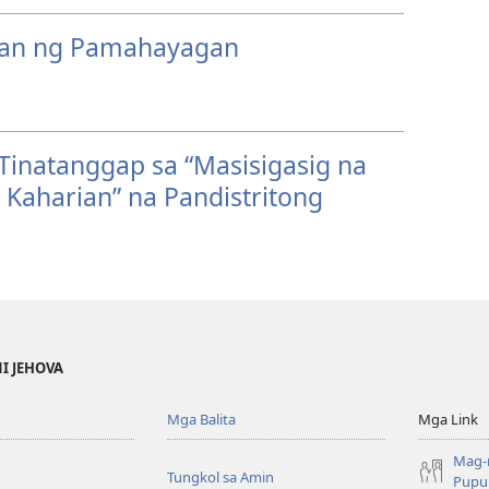
an ng Pamahayagan
inatanggap sa “Masisigasig na
Kaharian” na Pandistritong
NI JEHOVA
Mga Balita
Mga Link
Mag-
Tungkol sa Amin
Pupun