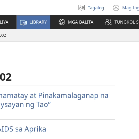
Tagalog
Mag-log
Pumili
(may
ng
bub
LIYA
LIBRARY
MGA BALITA
TUNGKOL S
wika
na
bag
002
wind
02
mamatay at Pinakamalaganap na
ysayan ng Tao”
IDS sa Aprika