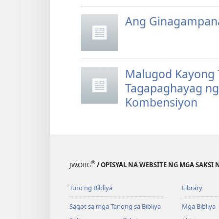
Ang Ginagampan
Malugod Kayong T
Tagapaghayag ng 
Kombensiyon
®
JW.ORG
/ OPISYAL NA WEBSITE NG MGA SAKSI 
Turo ng Bibliya
Library
Sagot sa mga Tanong sa Bibliya
Mga Bibliya