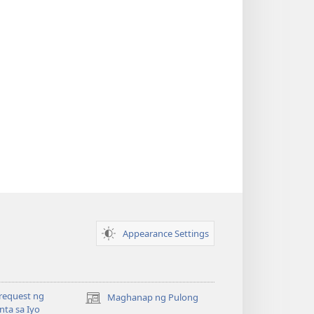
Appearance Settings
request ng
Maghanap ng Pulong
(may
ta sa Iyo