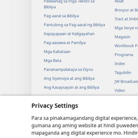
Paliwanag sa mga Teksto sa
Aklat
Bibliya
Brosyur at B
Pag-aaral sa Bibliya
Tract at Imb
Pantulong sa Pag-aaral ng Bibliya
Mga Serye ng
Kapayapaan at Kaligayahan
Magasin
Pag-aasawa at Pamilya
Workbook Pa
Mga Kabataan
Programa
Mga Bata
Index
Pananampalataya sa Diyos
Tagubilin
Ang Siyensiya at ang Bibliya
JW Broadcas
Ang Kasaysayan at ang Bibliya
Video
Musika
Privacy Settings
Audio Dram
Pagbabasa n
Para sa pinakamagandang digital experience,
Drama
gumana ang aming website at hindi puweden
mapaganda ang digital experience mo. Hindin