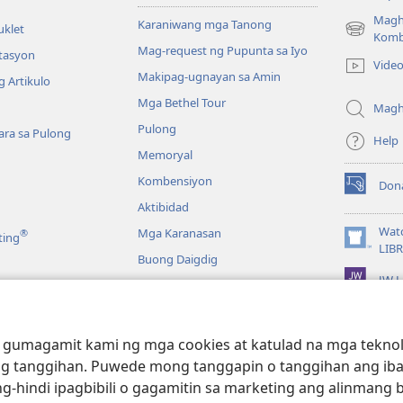
Magh
Karaniwang mga Tanong
uklet
(may
Komb
Mag-request ng Pupunta sa Iyo
bubukas
itasyon
Vide
na
Makipag-ugnayan sa Amin
 Artikulo
bagong
Mga Bethel Tour
window)
Magh
Pulong
ra sa Pulong
Help
Memoryal
Kombensiyon
Don
(may
Aktibidad
bubukas
na
Wat
Mga Karanasan
®
ting
bagong
(may
LIB
Buong Daigdig
window)
bubukas
JW L
na
bagong
a
window)
g Bibliya—Audio
 gumagamit kami ng mga cookies at katulad na mga teknolo
g tanggihan. Puwede mong tanggapin o tanggihan ang iba
g-hindi ipagbibili o gagamitin sa marketing ang alinmang 