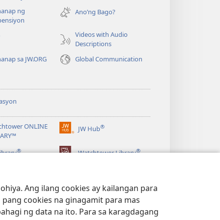
bubukas
anap ng
na
Ano’ng Bago?
ensiyon
bagong
window)
Videos with Audio
o
Descriptions
anap sa JW.ORG
Global Communication
asyon
chtower ONLINE
®
JW Hub
(may
RARY™
bubukas
®
®
na
ibrary
Watchtower Library
bagong
window)
hiya. Ang ilang cookies ay kailangan para
 pang cookies na ginagamit para mas
bahagi ng data na ito. Para sa karagdagang