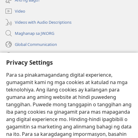
na
window)
bagong
Video
window)
Videos with Audio Descriptions
Maghanap sa JW.ORG
Global Communication
Help
Privacy Settings
Donasyon
(may
Para sa pinakamagandang digital experience,
bubukas
gumagamit kami ng mga cookies at katulad na mga
na
Watchtower ONLINE LIBRARY™
teknolohiya. Ang ilang cookies ay kailangan para
(may
bagong
gumana ang aming website at hindi puwedeng
bubukas
window)
®
JW Hub
na
tanggihan. Puwede mong tanggapin o tanggihan ang
(may
bagong
bubukas
iba pang cookies na ginagamit para mas mapaganda
window)
®
JW Library
na
ang digital experience mo. Hinding-hindi ipagbibili o
bagong
gagamitin sa marketing ang alinmang bahagi ng data
window)
®
Watchtower Library
na ito. Para sa karagdagang impormasyon, basahin