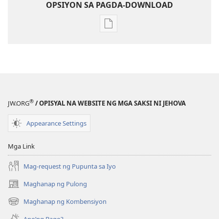
OPSIYON SA PAGDA-DOWNLOAD
Opsiyon
sa
pagda-
download
ng
publikasyon
MAGASIN
®
JW.ORG
/ OPISYAL NA WEBSITE NG MGA SAKSI NI JEHOVA
Oktubre 22,
2001
Appearance Settings
Mga Link
Mag-request ng Pupunta sa Iyo
Maghanap ng Pulong
(may
bubukas
Maghanap ng Kombensiyon
(may
na
bubukas
bagong
Ano’ng Bago?