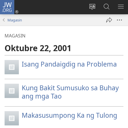
JW.ORG
Mag-
log
Baguhin
Maghana
IPA
In
ang
sa
AN
Magasin
(may
wika
JW.ORG
ME
bubukas
ng
MAGASIN
na
site
bagong
Oktubre 22, 2001
window)
Isang Pandaigdig na Problema
Kung Bakit Sumusuko sa Buhay
ang mga Tao
Makasusumpong Ka ng Tulong