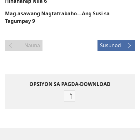
Hinaharap Nila
6
Mag-asawang Nagtatrabaho​—Ang Susi sa
Tagumpay
9
Nauna
Susunod
OPSIYON SA PAGDA-DOWNLOAD
Opsiyon
sa
pagda-
download
ng
publikasyon