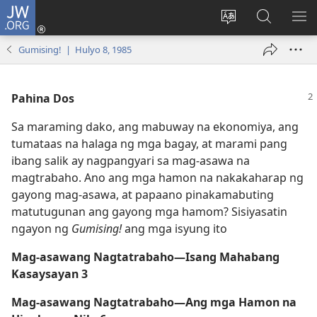
JW.ORG
Mag-
log
Baguhin
Maghana
IPA
In
ang
sa
AN
Gumising! | Hulyo 8, 1985
(may
wika
JW.ORG
ME
bubukas
ng
na
site
Pahina Dos
bagong
Sa maraming dako, ang mabuway na ekonomiya, ang
window)
tumataas na halaga ng mga bagay, at marami pang
ibang salik ay nagpangyari sa mag-asawa na
magtrabaho. Ano ang mga hamon na nakakaharap ng
gayong mag-asawa, at papaano pinakamabuting
matutugunan ang gayong mga hamom? Sisiyasatin
ngayon ng
Gumising!
ang mga isyung ito
Mag-asawang Nagtatrabaho​—Isang Mahabang
Kasaysayan
3
Mag-asawang Nagtatrabaho​—Ang mga Hamon na