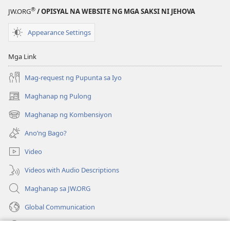
MAGASIN
®
JW.ORG
/ OPISYAL NA WEBSITE NG MGA SAKSI NI JEHOVA
Hulyo 8,
1985
Appearance Settings
Mga Link
Mag-request ng Pupunta sa Iyo
Maghanap ng Pulong
(may
bubukas
Maghanap ng Kombensiyon
(may
na
bubukas
bagong
Ano’ng Bago?
na
window)
bagong
Video
window)
Videos with Audio Descriptions
Maghanap sa JW.ORG
Global Communication
Help