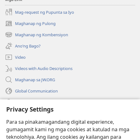
2023
Mag-request ng Pupunta sa Iyo
Maghanap ng Pulong
(may
bubukas
Maghanap ng Kombensiyon
(may
na
bubukas
bagong
Ano’ng Bago?
na
window)
bagong
Video
window)
Videos with Audio Descriptions
Maghanap sa JW.ORG
Global Communication
Help
Privacy Settings
Donasyon
(may
Para sa pinakamagandang digital experience,
bubukas
gumagamit kami ng mga cookies at katulad na mga
na
Watchtower ONLINE LIBRARY™
teknolohiya. Ang ilang cookies ay kailangan para
(may
bagong