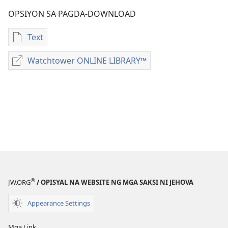
OPSIYON SA PAGDA-DOWNLOAD
Text
Opsiyon
sa
Watchtower ONLINE LIBRARY™
Watchtower
pagda-
ONLINE
download
LIBRARY™
ng
publikasyon
REPERENSIYA
PARA
SA
WORKBOOK
SA
BUHAY
®
JW.ORG
/ OPISYAL NA WEBSITE NG MGA SAKSI NI JEHOVA
AT
MINISTERYO
Appearance Settings
Hulyo–
Agosto
Mga Link