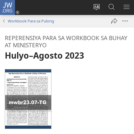
JW.ORG
Mag-
log
Baguhin
Maghana
IPA
In
ang
sa
AN
Workbook Para sa Pulong
(may
wika
JW.ORG
ME
bubukas
ng
REPERENSIYA PARA SA WORKBOOK SA BUHAY
na
site
AT MINISTERYO
bagong
Hulyo–Agosto 2023
window)