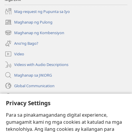
Mag-request ng Pupunta sa Iyo
Maghanap ng Pulong
(may
bubukas
Maghanap ng Kombensiyon
(may
na
bubukas
bagong
Ano’ng Bago?
na
window)
bagong
Video
window)
Videos with Audio Descriptions
Maghanap sa JW.ORG
Global Communication
Help
Privacy Settings
Donasyon
(may
Para sa pinakamagandang digital experience,
bubukas
gumagamit kami ng mga cookies at katulad na mga
na
Watchtower ONLINE LIBRARY™
teknolohiya. Ang ilang cookies ay kailangan para
(may
bagong