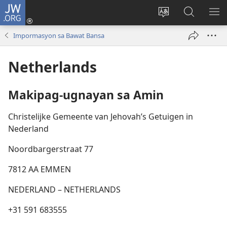
JW.ORG
Mag-
log
Baguhin
Maghana
IPA
In
ang
sa
AN
Impormasyon sa Bawat Bansa
(may
wika
JW.ORG
ME
bubukas
ng
Netherlands
na
site
bagong
window)
Makipag-ugnayan sa Amin
Christelijke Gemeente van Jehovah’s Getuigen in
Nederland
Noordbargerstraat 77
7812 AA EMMEN
NEDERLAND – NETHERLANDS
+31 591 683555