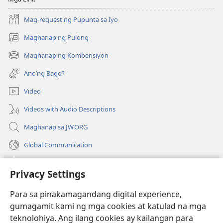
Mag-request ng Pupunta sa Iyo
Maghanap ng Pulong
(may
bubukas
Maghanap ng Kombensiyon
(may
na
bubukas
bagong
Ano’ng Bago?
na
window)
bagong
Video
window)
Videos with Audio Descriptions
Maghanap sa JW.ORG
Global Communication
Help
Privacy Settings
Donasyon
(may
Para sa pinakamagandang digital experience,
bubukas
gumagamit kami ng mga cookies at katulad na mga
na
Watchtower ONLINE LIBRARY™
teknolohiya. Ang ilang cookies ay kailangan para
(may
bagong