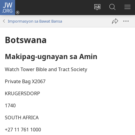
JW.ORG
Mag-
log
Baguhin
Maghana
IPA
In
ang
sa
AN
Impormasyon sa Bawat Bansa
(may
wika
JW.ORG
ME
bubukas
ng
Botswana
na
site
bagong
window)
Makipag-ugnayan sa Amin
Watch Tower Bible and Tract Society
Private Bag X2067
KRUGERSDORP
1740
SOUTH AFRICA
+27 11 761 1000