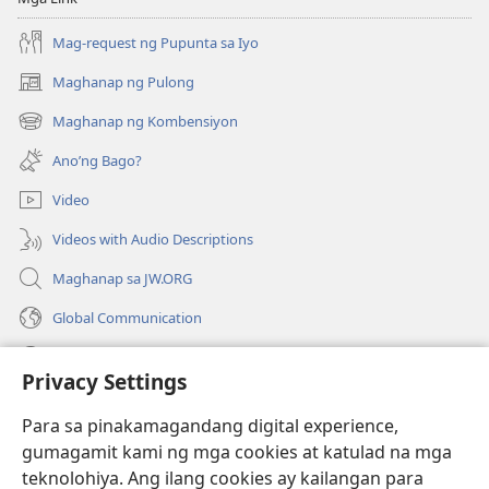
Mag-request ng Pupunta sa Iyo
Maghanap ng Pulong
(may
bubukas
Maghanap ng Kombensiyon
(may
na
bubukas
bagong
Ano’ng Bago?
na
window)
bagong
Video
window)
Videos with Audio Descriptions
Maghanap sa JW.ORG
Global Communication
Help
Privacy Settings
Donasyon
(may
Para sa pinakamagandang digital experience,
bubukas
gumagamit kami ng mga cookies at katulad na mga
na
Watchtower ONLINE LIBRARY™
teknolohiya. Ang ilang cookies ay kailangan para
(may
bagong