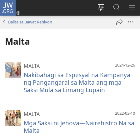
JW.ORG
Mag-
log
Baguhin
Maghana
IPA
In
ang
sa
AN
Balita sa Bawat Rehiyon
(may
wika
JW.ORG
ME
bubukas
ng
Malta
na
site
bagong
window)
2024-12-26
MALTA
Nakibahagi sa Espesyal na Kampanya
ng Pangangaral sa Malta ang mga
Saksi Mula sa Limang Lupain
2022-03-10
MALTA
Mga Saksi ni Jehova—Nairehistro Na sa
Malta