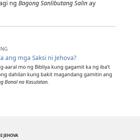
agi ng
Bagong Sanlibutang Salin
ay
ONG
ya ang mga Saksi ni Jehova?
aaral mo ng Bibliya kung gagamit ka ng iba’t
tlong dahilan kung bakit magandang gamitin ang
ng Banal na Kasulatan.
NI JEHOVA