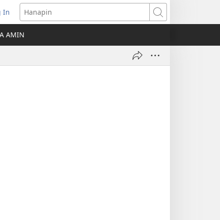
 In
Hanapin
ukas
A AMIN
ong
ow)