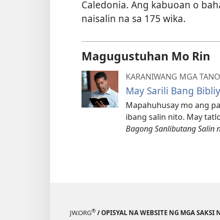
Caledonia. Ang kabuoan o bah
naisalin na sa 175 wika.
Magugustuhan Mo Rin
KARANIWANG MGA TAN
May Sarili Bang Bibli
Mapahuhusay mo ang pag-
ibang salin nito. May ta
Bagong Sanlibutang Salin 
®
JW.ORG
/ OPISYAL NA WEBSITE NG MGA SAKSI 