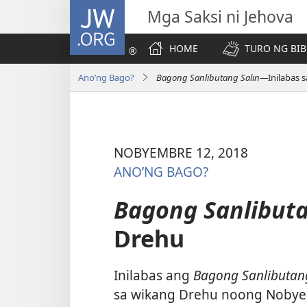
JW.ORG
Mga Saksi ni Jehova
HOME
TURO NG BIB
Ano’ng Bago?
Bagong Sanlibutang Salin—
Inilabas 
NOBYEMBRE 12, 2018
ANO’NG BAGO?
Bagong Sanlibut
Drehu
Inilabas ang
Bagong Sanlibutang
sa wikang Drehu noong Nobye