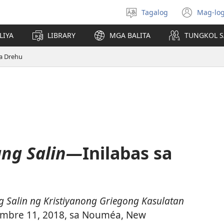
Tagalog
Mag-log
Pumili
(may
ng
bub
LIYA
LIBRARY
MGA BALITA
TUNGKOL S
wika
na
bag
sa Drehu
wind
ang Salin—
Inilabas sa
 Salin ng Kristiyanong Griegong Kasulatan
mbre 11, 2018, sa Nouméa, New