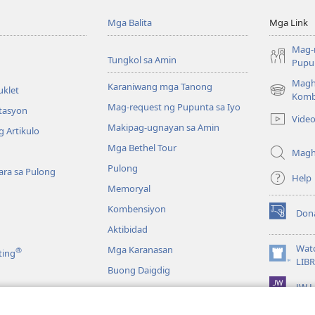
Mga Balita
Mga Link
Mag-
Tungkol sa Amin
Pupun
Magh
Karaniwang mga Tanong
uklet
(may
Komb
Mag-request ng Pupunta sa Iyo
bubukas
itasyon
Vide
na
Makipag-ugnayan sa Amin
 Artikulo
bagong
Mga Bethel Tour
window)
Magh
Pulong
ra sa Pulong
Help
Memoryal
Kombensiyon
Don
(may
Aktibidad
bubukas
na
Wat
Mga Karanasan
®
ting
bagong
(may
LIB
Buong Daigdig
window)
bubukas
JW L
na
bagong
a
window)