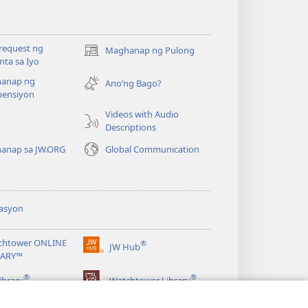
request ng
Maghanap ng Pulong
(may
ta sa Iyo
bubukas
anap ng
na
Ano’ng Bago?
ensiyon
bagong
window)
Videos with Audio
o
Descriptions
anap sa JW.ORG
Global Communication
asyon
chtower ONLINE
®
JW Hub
(may
RARY™
bubukas
®
®
na
ibrary
Watchtower Library
bagong
window)