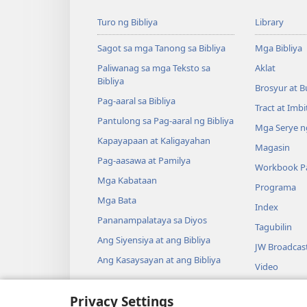
Turo ng Bibliya
Library
Sagot sa mga Tanong sa Bibliya
Mga Bibliya
Paliwanag sa mga Teksto sa
Aklat
Bibliya
Brosyur at B
Pag-aaral sa Bibliya
Tract at Imb
Pantulong sa Pag-aaral ng Bibliya
Mga Serye ng
Kapayapaan at Kaligayahan
Magasin
Pag-aasawa at Pamilya
Workbook Pa
Mga Kabataan
Programa
Mga Bata
Index
Pananampalataya sa Diyos
Tagubilin
Ang Siyensiya at ang Bibliya
JW Broadcas
Ang Kasaysayan at ang Bibliya
Video
Musika
Privacy Settings
Audio Dram