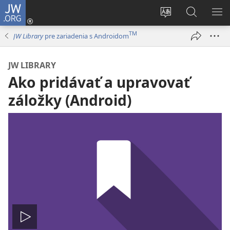
JW.ORG
Prihlásiť
sa
Zmeniť
Vyhľadáva
ZO
(otvorí
jazyk
na
PO
TM
JW Library
pre zariadenia s Androidom
nové
stránky
JW.ORG
okno)
JW LIBRARY
Ako pridávať a upravovať
záložky (Android)
Prehrať