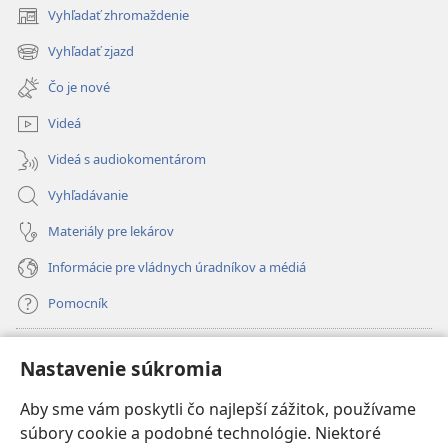
Vyhľadať zhromaždenie
(otvorí
nové
Vyhľadať zjazd
(otvorí
okno)
nové
Čo je nové
okno)
Videá
Videá s audiokomentárom
Vyhľadávanie
Materiály pre lekárov
Informácie pre vládnych úradníkov a médiá
Pomocník
Dary
(otvorí
Nastavenie súkromia
nové
okno)
Aby sme vám poskytli čo najlepší zážitok, používame
INTERNETOVÁ KNIŽNICA Strážnej veže
(otvorí
súbory cookie a podobné technológie. Niektoré
nové