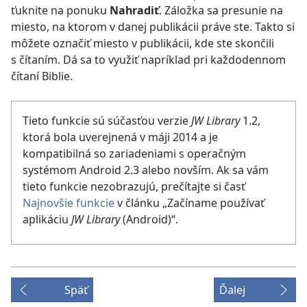
ťuknite na ponuku
Nahradiť
. Záložka sa presunie na
miesto, na ktorom v danej publikácii práve ste. Takto si
môžete označiť miesto v publikácii, kde ste skončili
s čítaním. Dá sa to využiť napríklad pri každodennom
čítaní Biblie.
Tieto funkcie sú súčasťou verzie
JW Library
1.2,
ktorá bola uverejnená v máji 2014 a je
kompatibilná so zariadeniami s operačným
systémom Android 2.3 alebo novším. Ak sa vám
tieto funkcie nezobrazujú, prečítajte si časť
Najnovšie funkcie
v článku „Začíname používať
aplikáciu
JW Library
(Android)“.
Späť
Ďalej