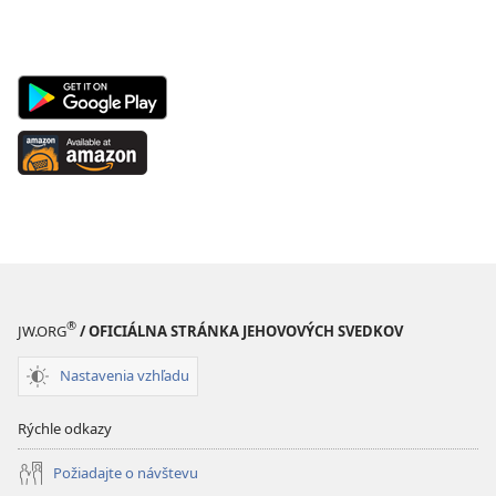
Android
App
on
Available
Google
at
Play
Amazon
(otvorí
(otvorí
nové
nové
okno)
okno)
®
JW.ORG
/ OFICIÁLNA STRÁNKA JEHOVOVÝCH SVEDKOV
Nastavenia vzhľadu
Rýchle odkazy
Požiadajte o návštevu