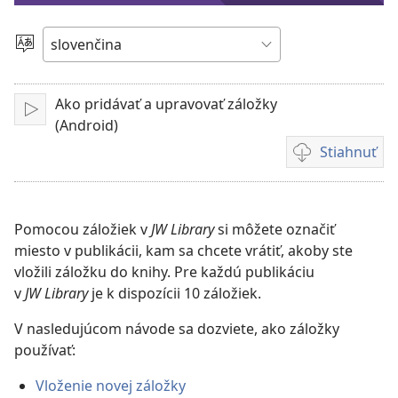
video
Jazyk
Ako pridávať a upravovať záložky
Prehrať
(Android)
Stiahnuť
Možnosti
sťahovania
videonahrávok
Pomocou záložiek v
JW Library
si môžete označiť
miesto v publikácii, kam sa chcete vrátiť, akoby ste
vložili záložku do knihy. Pre každú publikáciu
v
JW Library
je k dispozícii 10 záložiek.
V nasledujúcom návode sa dozviete, ako záložky
používať:
Vloženie novej záložky