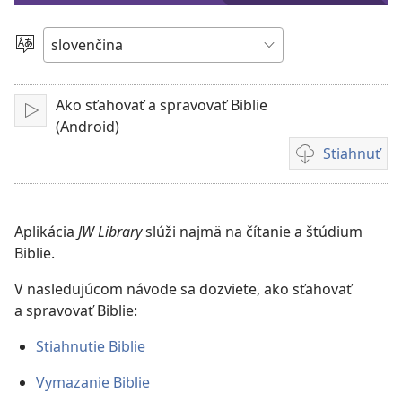
video
Jazyk
Ako sťahovať a spravovať Biblie
Prehrať
(Android)
Stiahnuť
Možnosti
sťahovania
videonahrávok
Aplikácia
JW Library
slúži najmä na čítanie a štúdium
Biblie.
V nasledujúcom návode sa dozviete, ako sťahovať
a spravovať Biblie:
Stiahnutie Biblie
Vymazanie Biblie