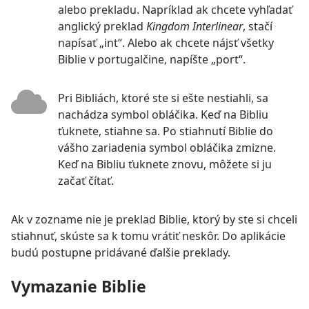
alebo prekladu. Napríklad ak chcete vyhľadať
anglický preklad
Kingdom Interlinear
, stačí
napísať „int“. Alebo ak chcete nájsť všetky
Biblie v portugalčine, napíšte „port“.
Pri Bibliách, ktoré ste si ešte nestiahli, sa
nachádza symbol obláčika. Keď na Bibliu
ťuknete, stiahne sa. Po stiahnutí Biblie do
vášho zariadenia symbol obláčika zmizne.
Keď na Bibliu ťuknete znovu, môžete si ju
začať čítať.
Ak v zozname nie je preklad Biblie, ktorý by ste si chceli
stiahnuť, skúste sa k tomu vrátiť neskôr. Do aplikácie
budú postupne pridávané ďalšie preklady.
Vymazanie Biblie