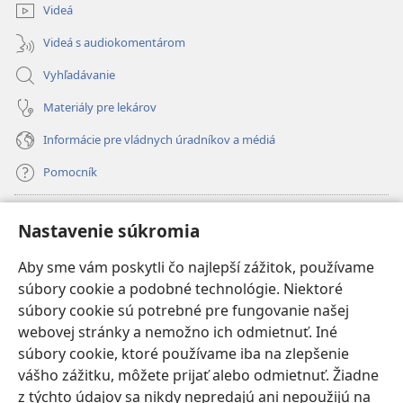
Videá
Videá s audiokomentárom
Vyhľadávanie
Materiály pre lekárov
Informácie pre vládnych úradníkov a médiá
Pomocník
Dary
(otvorí
Nastavenie súkromia
nové
okno)
Aby sme vám poskytli čo najlepší zážitok, používame
INTERNETOVÁ KNIŽNICA Strážnej veže
(otvorí
súbory cookie a podobné technológie. Niektoré
nové
®
JW Hub
súbory cookie sú potrebné pre fungovanie našej
okno)
(otvorí
webovej stránky a nemožno ich odmietnuť. Iné
nové
®
JW Library
okno)
súbory cookie, ktoré používame iba na zlepšenie
vášho zážitku, môžete prijať alebo odmietnuť. Žiadne
Watchtower Library
z týchto údajov sa nikdy nepredajú ani nepoužijú na