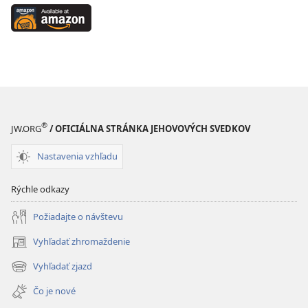
on
Available
Google
at
Play
Amazon
(otvorí
(otvorí
nové
nové
okno)
okno)
®
JW.ORG
/ OFICIÁLNA STRÁNKA JEHOVOVÝCH SVEDKOV
Nastavenia vzhľadu
Rýchle odkazy
Požiadajte o návštevu
Vyhľadať zhromaždenie
(otvorí
nové
Vyhľadať zjazd
(otvorí
okno)
nové
Čo je nové
okno)