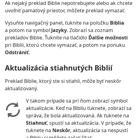
Ak nejaký preklad Biblie nepotrebujete alebo ak chcete
uvoľniť pamäťový priestor, môžete preklad vymazať.
Vysuňte navigačný panel, ťuknite na položku
Biblia
a potom na symbol
Jazyky
. Zobrazí sa zoznam
prekladov Biblie. Ťuknite na tlačidlo
Ďalšie možnosti
pri Biblii, ktorú chcete vymazať, a potom na ponuku
Odstrániť
.
Aktualizácia stiahnutých Biblií
Preklad Biblie, ktorý ste si stiahli, môže byť neskôr
aktualizovaný.
V takom prípade sa pri ňom zobrazí symbol
aktualizácie. Keď na Bibliu ťuknete, zobrazí sa
správa, že bola aktualizovaná. Ak ťuknete na
Stiahnuť
, spustí sa aktualizácia. V prípade, že
ťuknete na
Neskôr
, aktualizácia sa nespustí
a Bibliu si môžete začať čítať.