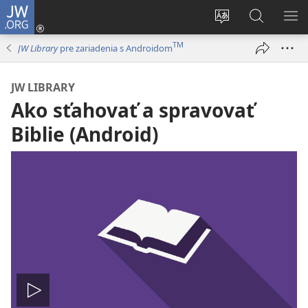
JW.ORG
Prihlásiť
sa
Zmeniť
Vyhľadáva
ZO
(otvorí
jazyk
na
PO
TM
JW Library
pre zariadenia s Androidom
nové
stránky
JW.ORG
okno)
JW LIBRARY
Ako sťahovať a spravovať
Biblie (Android)
Prehrať