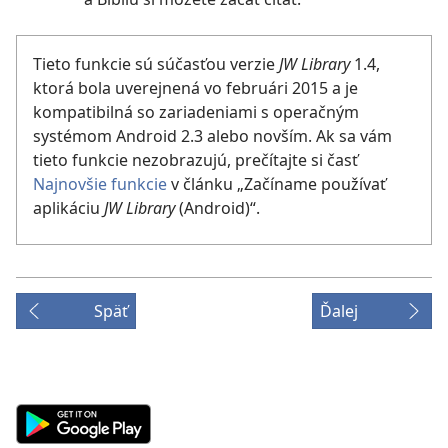
Tieto funkcie sú súčasťou verzie
JW Library
1.4,
ktorá bola uverejnená vo februári 2015 a je
kompatibilná so zariadeniami s operačným
systémom Android 2.3 alebo novším. Ak sa vám
tieto funkcie nezobrazujú, prečítajte si časť
Najnovšie funkcie
v článku „Začíname používať
aplikáciu
JW Library
(Android)“.
Späť
Ďalej
Android
App