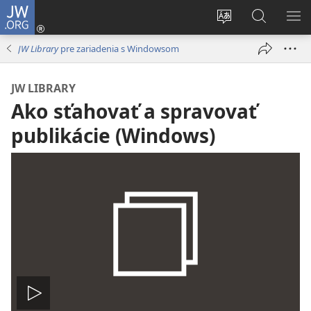
JW.ORG
Prihlásiť
sa
Zmeniť
Vyhľadáva
ZO
(otvorí
jazyk
na
PO
JW Library
pre zariadenia s Windowsom
nové
stránky
JW.ORG
okno)
JW LIBRARY
Ako sťahovať a spravovať
publikácie (Windows)
Prehrať