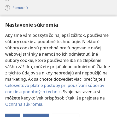
Pomocník
Dary
(otvorí
Nastavenie súkromia
nové
okno)
Aby sme vám poskytli čo najlepší zážitok, používame
INTERNETOVÁ KNIŽNICA Strážnej veže
(otvorí
súbory cookie a podobné technológie. Niektoré
nové
®
JW Hub
súbory cookie sú potrebné pre fungovanie našej
okno)
(otvorí
webovej stránky a nemožno ich odmietnuť. Iné
nové
®
JW Library
okno)
súbory cookie, ktoré používame iba na zlepšenie
vášho zážitku, môžete prijať alebo odmietnuť. Žiadne
Watchtower Library
z týchto údajov sa nikdy nepredajú ani nepoužijú na
marketing. Ak sa chcete dozvedieť viac, prečítajte si
Celosvetovo platné postupy pri používaní súborov
cookie a podobných techník
. Svoje nastavenia si
môžete kedykoľvek prispôsobiť tak, že prejdete na
Copyright
© 2026 Watch Tower Bible and Tract Society of Pennsylvania.
PODMIENKY POUŽÍVANIA
|
OCHRANA SÚKROMIA
|
NASTAVENIE
Ochrana súkromia
.
Zo
SÚKROMIA
o