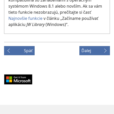
systémom Windows 8.1 alebo novším. Ak sa vám
tieto funkcie nezobrazujú, prečítajte si časť
Najnovšie funkcie
v článku „Začíname používať
aplikáciu
JW Library
(Windows)“.
Späť
Ďalej
Download
from
Windows
Store
(otvorí
nové
okno)