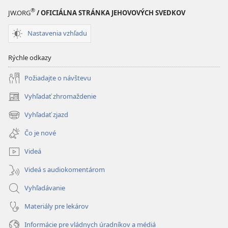
®
JW.ORG
/ OFICIÁLNA STRÁNKA JEHOVOVÝCH SVEDKOV
Nastavenia vzhľadu
Rýchle odkazy
Požiadajte o návštevu
Vyhľadať zhromaždenie
(otvorí
nové
Vyhľadať zjazd
(otvorí
okno)
nové
Čo je nové
okno)
Videá
Videá s audiokomentárom
Vyhľadávanie
Materiály pre lekárov
Informácie pre vládnych úradníkov a médiá