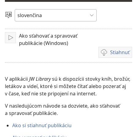
video
Jazyk
Ako sťahovať a spravovať
Prehrať
publikácie (Windows)
Stiahnuť
Možnosti
sťahovania
videonahrávok
V aplikácii
JW Library
sú k dispozícii stovky kníh, brožúr,
letákov a videí, ktoré si môžete čítať alebo pozerať aj
v čase, keď nie ste pripojení na internet.
V nasledujúcom návode sa dozviete, ako sťahovať
a spravovať publikácie.
Ako si stiahnuť publikáciu