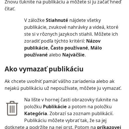
Znovu ťuknite na publikáciu a môžete si ju začať hneď
čítať.
V záložke
Stiahnuté
nájdete všetky
publikácie, zvukové nahrávky a videá, ktoré
ste si v rôznych jazykoch stiahli. Môžete ich
zoradiť podľa týchto kritérií:
Názov
publikácie
,
Často používané
,
Málo
používané
alebo
Najväčšie
.
Ako vymazať publikáciu
Ak chcete uvoľniť pamäť vášho zariadenia alebo ak
nejakú publikáciu už nepoužívate, môžete ju vymazať.
Na lište v hornej časti obrazovky ťuknite na
položku
Publikácie
a potom na položku
Kategória
. Zobrazí sa zoznam publikácií.
Publikáciu môžete vybrať tak, že sa jej
dotknete a podržíte na nej prst. Potom na
príkazovej