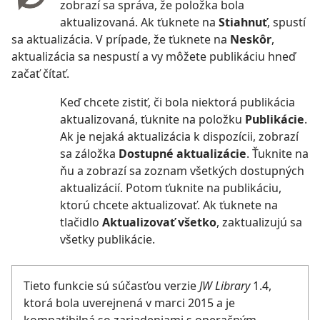
zobrazí sa správa, že položka bola
aktualizovaná. Ak ťuknete na
Stiahnuť
, spustí
sa aktualizácia. V prípade, že ťuknete na
Neskôr
,
aktualizácia sa nespustí a vy môžete publikáciu hneď
začať čítať.
Keď chcete zistiť, či bola niektorá publikácia
aktualizovaná, ťuknite na položku
Publikácie
.
Ak je nejaká aktualizácia k dispozícii, zobrazí
sa záložka
Dostupné aktualizácie
. Ťuknite na
ňu a zobrazí sa zoznam všetkých dostupných
aktualizácií. Potom ťuknite na publikáciu,
ktorú chcete aktualizovať. Ak ťuknete na
tlačidlo
Aktualizovať všetko
, zaktualizujú sa
všetky publikácie.
Tieto funkcie sú súčasťou verzie
JW Library
1.4,
ktorá bola uverejnená v marci 2015 a je
kompatibilná so zariadeniami s operačným