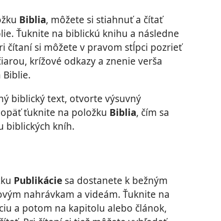
ožku
Biblia
, môžete si stiahnuť a čítať
lie. Ťuknite na biblickú knihu a následne
Pri čítaní si môžete v pravom stĺpci pozrieť
iarou, krížové odkazy a znenie verša
Biblie.
iný biblický text, otvorte výsuvný
 opäť ťuknite na položku
Biblia
, čím sa
 biblických kníh.
žku
Publikácie
sa dostanete k bežným
ovým nahrávkam a videám. Ťuknite na
ciu a potom na kapitolu alebo článok,