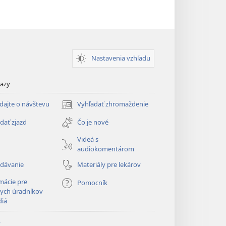
Nastavenia vzhľadu
kazy
dajte o návštevu
Vyhľadať zhromaždenie
(otvorí
nové
dať zjazd
Čo je nové
okno)
Videá s
audiokomentárom
adávanie
Materiály pre lekárov
mácie pre
Pomocník
ych úradníkov
diá
y