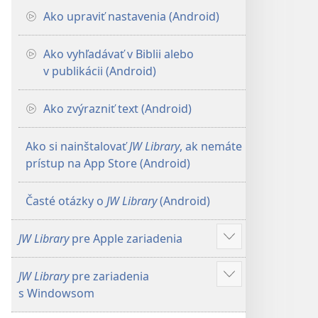
Ako upraviť nastavenia (Android)
Ako vyhľadávať v Biblii alebo
v publikácii (Android)
Ako zvýrazniť text (Android)
Ako si nainštalovať
JW Library
, ak nemáte
prístup na App Store (Android)
Časté otázky o
JW Library
(Android)
JW Library
pre Apple zariadenia
Zobraziť
viac
JW Library
pre zariadenia
Zobraziť
s Windowsom
viac