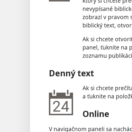
ktorý si chcete pre
nevypísané biblické
zobrazí v pravom s
biblický text, otvor
Ak si chcete otvor
panel, ťuknite na
zoznamu publikáci
Denný text
Ak si chcete prečí
a ťuknite na polo
Online
V navigačnom paneli sa nachád