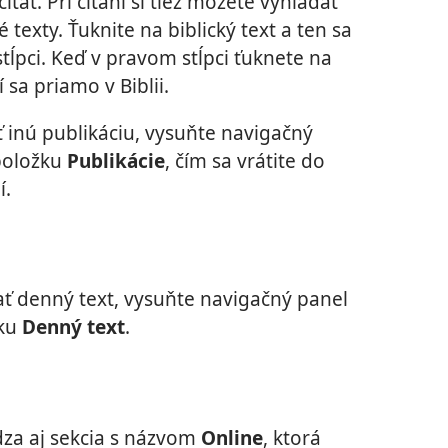
čítať. Pri čítaní si tiež môžete vyhľadať
 texty. Ťuknite na biblický text a ten sa
tĺpci. Keď v pravom stĺpci ťuknete na
í sa priamo v Biblii.
iť inú publikáciu, vysuňte navigačný
 položku
Publikácie
, čím sa vrátite do
í.
tať denný text, vysuňte navigačný panel
žku
Denný text
.
za aj sekcia s názvom
Online
, ktorá