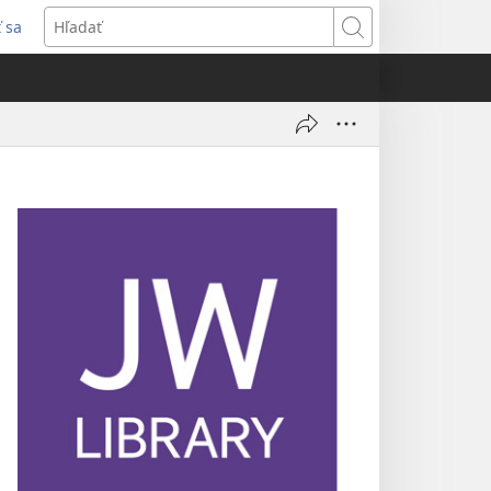
ť sa
rí
Hľadať
)