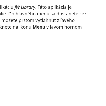
likáciu
JW Library
. Táto aplikácia je
blie. Do hlavného menu sa dostanete cez
ý môžete prstom vytiahnuť z ľavého
ťuknete na ikonu
Menu
v ľavom hornom