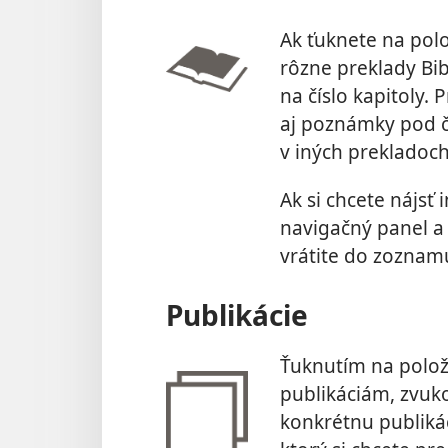
Ak ťuknete na pol
rôzne preklady Bib
na číslo kapitoly. 
aj poznámky pod č
v iných prekladoch 
Ak si chcete nájsť 
navigačný panel a
vrátite do zoznamu
Publikácie
Ťuknutím na polo
publikáciám, zvuk
konkrétnu publiká