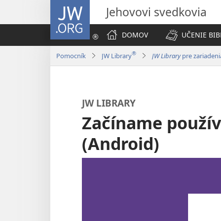
JW.ORG
Jehovovi svedkovia
DOMOV
UČENIE BIB
®
Pomocník
JW Library
JW Library
pre zariaden
JW LIBRARY
Začíname použív
(Android)