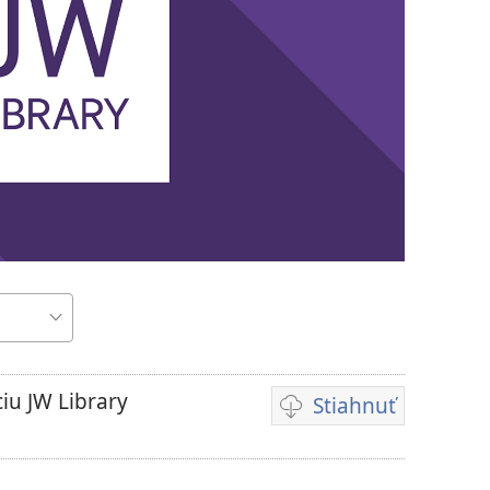
iu JW Library
Stiahnuť
Možnosti
sťahovania
videonahrávok