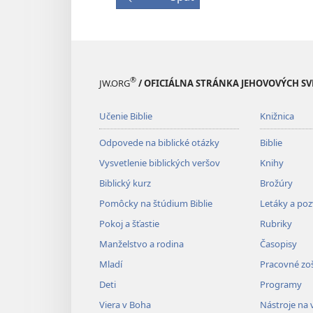
®
JW.ORG
/ OFICIÁLNA STRÁNKA JEHOVOVÝCH S
Učenie Biblie
Knižnica
Odpovede na biblické otázky
Biblie
Vysvetlenie biblických veršov
Knihy
Biblický kurz
Brožúry
Pomôcky na štúdium Biblie
Letáky a po
Pokoj a šťastie
Rubriky
Manželstvo a rodina
Časopisy
Mladí
Pracovné zoš
Deti
Programy
Viera v Boha
Nástroje na 