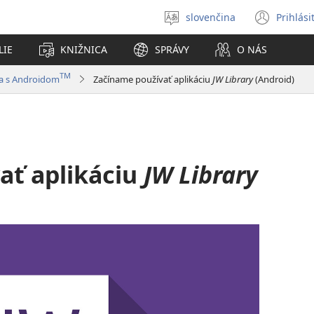
slovenčina
Prihlási
Výber
(otvo
jazyka
nové
LIE
KNIŽNICA
SPRÁVY
O NÁS
okno
TM
ia s Androidom
Začíname používať aplikáciu
JW Library
(Android)
ať aplikáciu
JW Library