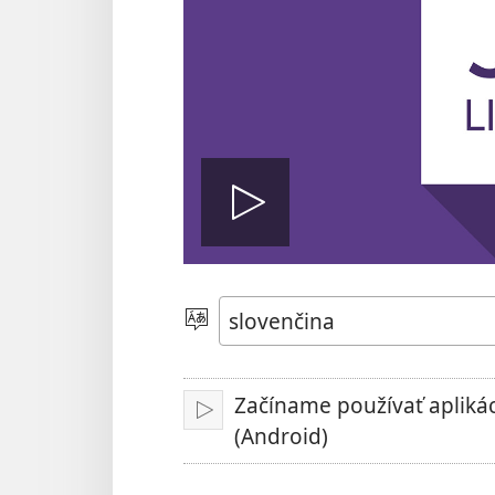
Prehrať
video
Jazyk
Začíname používať aplikác
Prehrať
(Android)