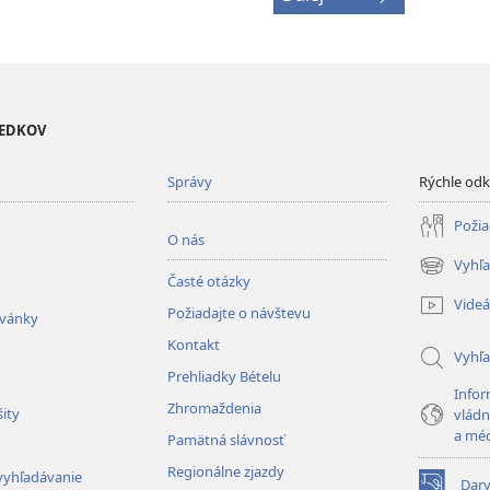
VEDKOV
Správy
Rýchle od
Požia
O nás
Vyhľa
(otvorí
Časté otázky
nové
Videá
Požiadajte o návštevu
okno)
zvánky
Kontakt
Vyhľ
Prehliadky Bételu
Infor
Zhromaždenia
ity
vládn
a mé
Pamätná slávnosť
Regionálne zjazdy
vyhľadávanie
Dar