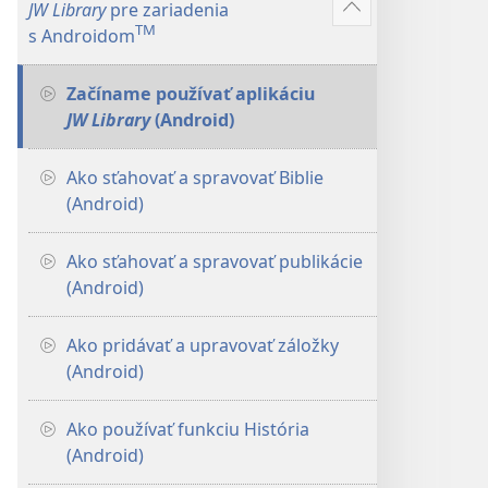
JW Library
pre zariadenia
Zobraziť
TM
s Androidom
viac
Začíname používať aplikáciu
JW Library
(Android)
Ako sťahovať a spravovať Biblie
(Android)
Ako sťahovať a spravovať publikácie
(Android)
Ako pridávať a upravovať záložky
(Android)
Ako používať funkciu História
(Android)