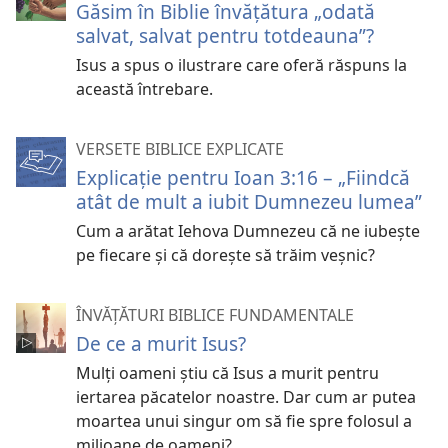
Găsim în Biblie învățătura „odată
salvat, salvat pentru totdeauna”?
Isus a spus o ilustrare care oferă răspuns la
această întrebare.
VERSETE BIBLICE EXPLICATE
Explicație pentru Ioan 3:16 – „Fiindcă
atât de mult a iubit Dumnezeu lumea”
Cum a arătat Iehova Dumnezeu că ne iubește
pe fiecare și că dorește să trăim veșnic?
ÎNVĂȚĂTURI BIBLICE FUNDAMENTALE
De ce a murit Isus?
Mulți oameni știu că Isus a murit pentru
iertarea păcatelor noastre. Dar cum ar putea
moartea unui singur om să fie spre folosul a
milioane de oameni?