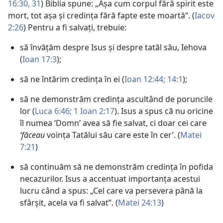
16:30, 31
) Biblia spune: „Așa cum corpul fără spirit este
mort, tot așa și credința fără fapte este moartă”. (
Iacov
2:26
) Pentru a fi salvați, trebuie:
să învățăm despre Isus și despre tatăl său, Iehova
(
Ioan 17:3
);
să ne întărim credința în ei (
Ioan 12:44;
14:1
);
să ne demonstrăm credința ascultând de poruncile
lor (
Luca 6:46;
1 Ioan 2:17
). Isus a spus că nu oricine
îl numea ‘Domn’ avea să fie salvat, ci doar cei care
‘făceau
voința Tatălui său care este în cer’. (
Matei
7:21
)
să continuăm să ne demonstrăm credința în pofida
necazurilor. Isus a accentuat importanța acestui
lucru când a spus: „Cel care va persevera până la
sfârșit, acela va fi salvat”. (
Matei 24:13
)