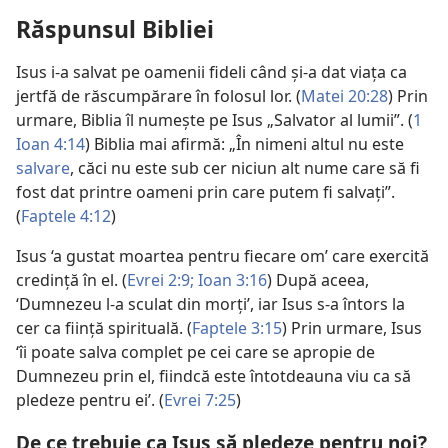
Răspunsul Bibliei
Isus i-a salvat pe oamenii fideli când și-a dat viața ca
jertfă de răscumpărare în folosul lor. (
Matei 20:28
) Prin
urmare, Biblia îl numește pe Isus „Salvator al lumii”. (
1
Ioan 4:14
) Biblia mai afirmă: „În nimeni altul nu este
salvare
, căci nu este sub cer niciun alt nume care să fi
fost dat printre oameni prin care putem fi salvați”.
(
Faptele 4:12
)
Isus ‘a gustat moartea pentru fiecare om’ care exercită
credință în el. (
Evrei 2:9;
Ioan 3:16
) După aceea,
‘Dumnezeu l-a sculat din morți’, iar Isus s-a întors la
cer ca ființă spirituală. (
Faptele 3:15
) Prin urmare, Isus
‘îi poate salva complet pe cei care se apropie de
Dumnezeu prin el, fiindcă este întotdeauna viu ca să
pledeze pentru ei’. (
Evrei 7:25
)
De ce trebuie ca Isus să pledeze pentru noi?