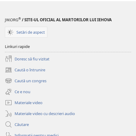
®
JW.ORG
/ SITE-UL OFICIAL AL MARTORILOR LUI IEHOVA
Setări de aspect
Linkuri rapide
Doresc să fiu vizitat
Caută o întrunire
(se
deschide
Caută un congres
(se
o
deschide
fereastră
Ce e nou
o
nouă)
fereastră
Materiale video
nouă)
Materiale video cu descrieri audio
Căutare
Informații pentru medici