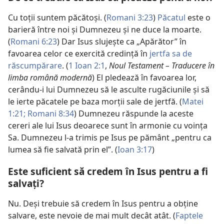
Cu toții suntem păcătoși. (
Romani 3:23
)
Păcatul
este o
barieră între noi și Dumnezeu și ne duce la moarte.
(
Romani 6:23
) Dar Isus slujește ca „Apărător” în
favoarea celor ce exercită credință în
jertfa sa de
răscumpărare
. (
1 Ioan 2:1
,
Noul Testament – Traducere în
limba română modernă
) El pledează în favoarea lor,
cerându-i lui Dumnezeu să le asculte rugăciunile și să
le ierte păcatele pe baza morții sale de jertfă. (
Matei
1:21;
Romani 8:34
) Dumnezeu răspunde la aceste
cereri ale lui Isus deoarece sunt în armonie cu voința
Sa. Dumnezeu l-a trimis pe Isus pe pământ „pentru ca
lumea să fie salvată prin el”. (
Ioan 3:17
)
Este suficient să credem în Isus pentru a fi
salvați?
Nu. Deși trebuie să credem în Isus pentru a obține
salvare, este nevoie de mai mult decât atât. (
Faptele