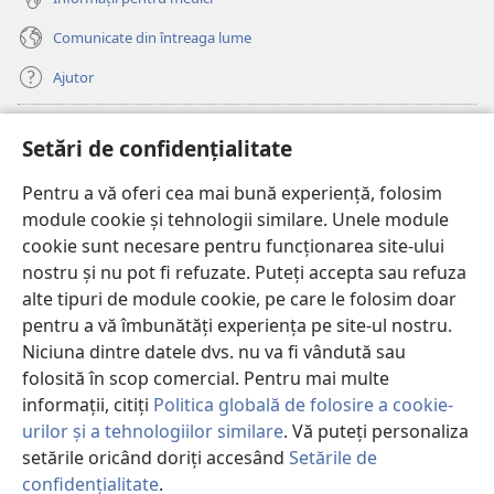
Comunicate din întreaga lume
Ajutor
Donații
(se
Setări de confidențialitate
deschide
o
Pentru a vă oferi cea mai bună experiență, folosim
Watchtower – BIBLIOTECĂ ONLINE™
(se
fereastră
module cookie și tehnologii similare. Unele module
deschide
nouă)
®
JW Hub
cookie sunt necesare pentru funcționarea site-ului
o
(se
fereastră
nostru și nu pot fi refuzate. Puteți accepta sau refuza
deschide
nouă)
®
JW Library
o
alte tipuri de module cookie, pe care le folosim doar
fereastră
pentru a vă îmbunătăți experiența pe site-ul nostru.
nouă)
Watchtower Library
Niciuna dintre datele dvs. nu va fi vândută sau
folosită în scop comercial. Pentru mai multe
informații, citiți
Politica globală de folosire a cookie-
urilor și a tehnologiilor similare
. Vă puteți personaliza
setările oricând doriți accesând
Setările de
Copyright
© 2026 Watch Tower Bible and Tract Society of Pennsylvania.
CONDIȚII DE UTILIZARE
|
POLITICA DE CONFIDENŢIALITATE
|
SETĂRI
confidențialitate
.