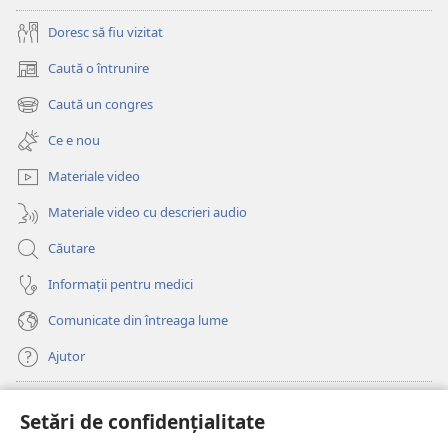
Doresc să fiu vizitat
Caută o întrunire
(se
deschide
Caută un congres
(se
o
deschide
fereastră
Ce e nou
o
nouă)
fereastră
Materiale video
nouă)
Materiale video cu descrieri audio
Căutare
Informații pentru medici
Comunicate din întreaga lume
Ajutor
Donații
(se
Setări de confidențialitate
deschide