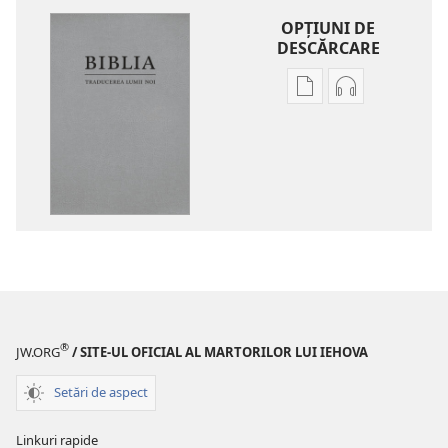
OPŢIUNI DE
DESCĂRCARE
Opțiuni
Opțiuni
de
de
descărcare
descărcare
pentru
pentru
publicații
materiale
Biblia
audio
–
Biblia
Traducerea
–
lumii
Traducerea
noi
lumii
(ediția
noi
®
JW.ORG
/ SITE-UL OFICIAL AL MARTORILOR LUI IEHOVA
revizuită
(ediția
din
revizuită
Setări de aspect
2020)
din
2020)
Linkuri rapide