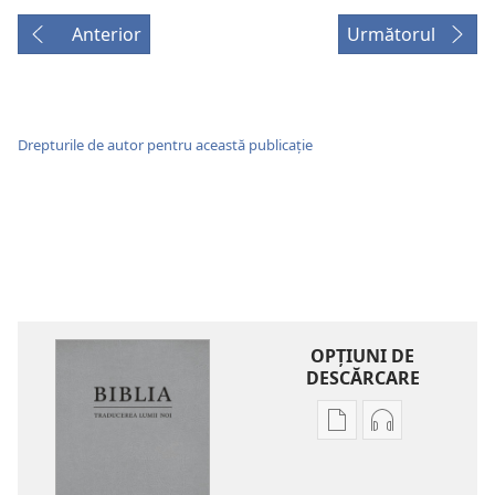
Anterior
Următorul
Drepturile de autor pentru această publicație
OPŢIUNI DE
DESCĂRCARE
Opțiuni
Opțiuni
de
de
descărcare
descărcare