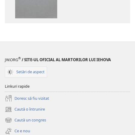
pentru
pentru
publicații
materiale
Biblia
audio
–
Biblia
Traducerea
–
lumii
Traducerea
noi
lumii
(ediția
noi
®
JW.ORG
/ SITE-UL OFICIAL AL MARTORILOR LUI IEHOVA
revizuită
(ediția
din
revizuită
Setări de aspect
2020)
din
2020)
Linkuri rapide
Doresc să fiu vizitat
Caută o întrunire
(se
deschide
Caută un congres
(se
o
deschide
fereastră
Ce e nou
o
nouă)