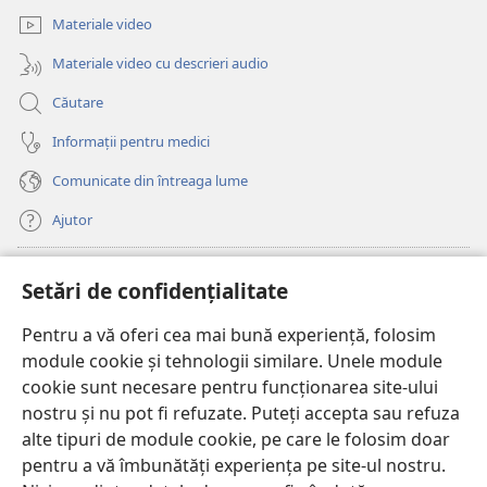
fereastră
Materiale video
nouă)
Materiale video cu descrieri audio
Căutare
Informații pentru medici
Comunicate din întreaga lume
Ajutor
Donații
(se
Setări de confidențialitate
deschide
o
Pentru a vă oferi cea mai bună experiență, folosim
Watchtower – BIBLIOTECĂ ONLINE™
(se
fereastră
module cookie și tehnologii similare. Unele module
deschide
nouă)
®
JW Hub
cookie sunt necesare pentru funcționarea site-ului
o
(se
fereastră
nostru și nu pot fi refuzate. Puteți accepta sau refuza
deschide
nouă)
®
JW Library
o
alte tipuri de module cookie, pe care le folosim doar
fereastră
pentru a vă îmbunătăți experiența pe site-ul nostru.
nouă)
Watchtower Library