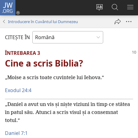
JW.ORG
Conectează-
te
Schimbaţi
Căutați
AR
(se
limba
pe
ME
Introducere în Cuvântul lui Dumnezeu
deschide
site-
JW.ORG
o
ului
CITEŞTE ÎN
fereastră
nouă)
ÎNTREBAREA 3
Cine a scris Biblia?
„Moise a scris toate cuvintele lui Iehova.”
Exodul 24:4
„Daniel a avut un vis și niște viziuni în timp ce stătea
în patul său. Atunci a scris visul și a consemnat
totul.”
Daniel 7:1