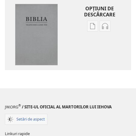
OPŢIUNI DE
DESCĂRCARE
Opțiuni
Opțiuni
de
de
descărcare
descărcare
pentru
pentru
publicații
materiale
Biblia
audio
–
Biblia
Traducerea
–
lumii
Traducerea
noi
lumii
(ediția
noi
®
JW.ORG
/ SITE-UL OFICIAL AL MARTORILOR LUI IEHOVA
revizuită
(ediția
din
revizuită
Setări de aspect
2020)
din
2020)
Linkuri rapide