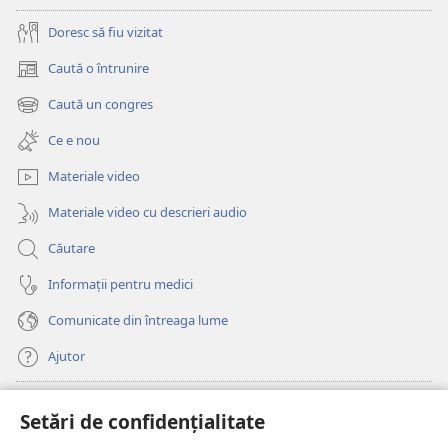
Doresc să fiu vizitat
Caută o întrunire
(se
deschide
Caută un congres
(se
o
deschide
fereastră
Ce e nou
o
nouă)
fereastră
Materiale video
nouă)
Materiale video cu descrieri audio
Căutare
Informații pentru medici
Comunicate din întreaga lume
Ajutor
Donații
(se
Setări de confidențialitate
deschide