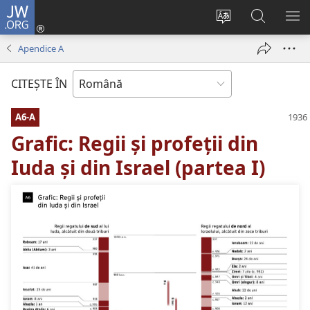
JW.ORG
Conectează-
te
Schimbaţi
Căutați
AR
(se
limba
pe
ME
Apendice A
deschide
site-
JW.ORG
o
ului
CITEŞTE ÎN
fereastră
nouă)
A6-A
Grafic: Regii și profeții din
Iuda și din Israel (partea I)