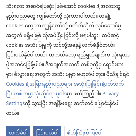
သုံးရတာ အဆင်ပြေဆုံး ဖြစ်အောင် cookies နဲ့ အလားတူ
အလှူငွေ
(window
နည်းပညာတွေ ကျွန်တော်တို့ သုံးထားပါတယ်။ တချို့
အသစ်
ကင်းမျှော်စင် အွန်လိုင်းစာကြည့်တိုက်™
cookies တွေဟာ ကျွန်တော်တို့ ဝက်ဘ်ဆိုက် လုပ်ဆောင်မှု
ဖွ
(window
င့်
အတွက် မရှိမဖြစ် လိုအပ်ပြီး ငြင်းလို့ မရပါဘူး။ ထပ်ဆင့်
အသစ်
®
JW Hub
နေ
(window
ဖွ
cookies အသုံးပြုမှုကို သင်တို့အနေနဲ့ လက်ခံနိုင်တယ်။
ပါ
အသစ်
င့်
ငြင်းပယ်နိုင်ပါတယ်။ တကယ်တော့ ရည်ရွယ်ချက်က သုံးရတာ
®
JW Library
တယ်)
ဖွ
နေ
ပိုအဆင်ပြေဖို့ပါပဲ။ ဒီအချက်အလက် တစ်ခုကိုမှ ရောင်းစား
င့်
ပါ
ကင်းမျှော်စင် စာကြည့်တိုက်
မှာ၊ စီးပွားရေးအတွက် အသုံးပြုမှာ မဟုတ်ပါဘူး။ ပိုသိချင်ရင်
နေ
တယ်)
ပါ
Cookies နဲ့ အခြားနည်းပညာများ အသုံးပြုခြင်းနဲ့ပတ်သက်
တယ်)
ပြီး တစ်ကမ္ဘာလုံးဆိုင်ရာ မူဝါဒ
မှာ ဖတ်ကြည့်ပါ။
Privacy
Settings
ကို သွားပြီး အချိန်မရွေး ဆက်တင် ပြောင်းနိုင်ပါ
Copyright
© 2026 Watch Tower Bible and Tract Society of Pennsylvania.
လိုက်နာရန် စည်းကမ်းများ
|
ကိုယ်ရေးလုံခြုံမှု မူဝါဒ
|
ကိုယ်ရေးလုံခြုံမှု ဆက်
တယ်။
တင်များ
မ
ကို
လက်ခံပါ
ငြင်းပယ်ပါ
စိတ်ကြိုက် ပြင်ပါ