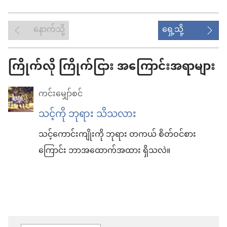
နောက်သို့
ရှေ့သို့
ကြိုက်လို ကြိုက်ငြား အကြောင်းအရာများ
ကင်းမျှော်စင်
သင့်ကို ဘုရား သိသလား
သင့်ကောင်းကျိုးကို ဘုရား တကယ် စိတ်ဝင်စား
ကြောင်း ဘာအထောက်အထား ရှိသလဲ။