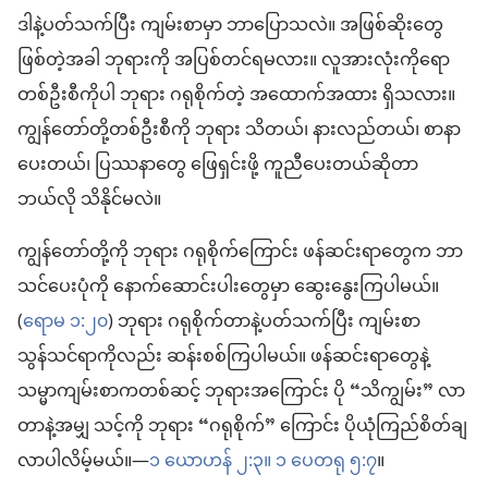
ဒါနဲ့ပတ်သက်ပြီး ကျမ်းစာမှာ ဘာပြောသလဲ။ အဖြစ်ဆိုးတွေ
ဖြစ်တဲ့အခါ ဘုရားကို အပြစ်တင်ရမလား။ လူအားလုံးကိုရော
တစ်ဦးစီကိုပါ ဘုရား ဂရုစိုက်တဲ့ အထောက်အထား ရှိသလား။
ကျွန်တော်တို့တစ်ဦးစီကို ဘုရား သိတယ်၊ နားလည်တယ်၊ စာနာ
ပေးတယ်၊ ပြဿနာတွေ ဖြေရှင်းဖို့ ကူညီပေးတယ်ဆိုတာ
ဘယ်လို သိနိုင်မလဲ။
ကျွန်တော်တို့ကို ဘုရား ဂရုစိုက်ကြောင်း ဖန်ဆင်းရာတွေက ဘာ
သင်ပေးပုံကို နောက်ဆောင်းပါးတွေမှာ ဆွေးနွေးကြပါမယ်။
(
ရောမ ၁:၂၀
) ဘုရား ဂရုစိုက်တာနဲ့ပတ်သက်ပြီး ကျမ်းစာ
သွန်သင်ရာကိုလည်း ဆန်းစစ်ကြပါမယ်။ ဖန်ဆင်းရာတွေနဲ့
သမ္မာကျမ်းစာကတစ်ဆင့် ဘုရားအကြောင်း ပို “သိကျွမ်း” လာ
တာနဲ့အမျှ သင့်ကို ဘုရား “ဂရုစိုက်” ကြောင်း ပိုယုံကြည်စိတ်ချ
လာပါလိမ့်မယ်။—
၁ ယောဟန် ၂:၃။
၁ ပေတရု ၅:၇
။