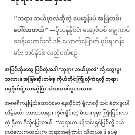
“ဘုရား ဘယ်မှာလဲဆိုတဲ့ မေးခွန်းပဲ အမြဲတမ်း
ပေါ်လာတယ်” —
ပိုလန်နိုင်ငံ၊ အော့ဇ်ဝစ် ချွေးတပ်
စခန်းဟောင်းကို ၁၆ ယောက်မြောက် ပုပ်ရဟန်း
မင်း ဘင်နီဒစ် လည်ပတ်စဉ်
အဖြစ်ဆိုးတွေ ဖြစ်တဲ့အခါ ‘ဘုရား ဘယ်မှာလဲ’ လို့ တွေးဖူး
သလား။ အဖြစ်ဆိုးတစ်ခု ကိုယ်တိုင်ကြုံလိုက်ရလို့ ဘုရား
ဂရုစိုက်ရဲ့လားဆိုပြီး သံသယဝင်ဖူးသလား။
အမေရိကန်ပြည်ထောင်စုမှာ နေထိုင်တဲ့ ရှီလာလို သင် ခံစားဖူးပါ
လိမ့်မယ်။ ဘာသာတရား ကိုင်းရှိုင်းတဲ့ မိသားစုမှာ ကြီးပြင်းလာ
တဲ့ ရှီလာ ဒီလိုပြောတယ်– “ဘုရားက ဖန်ဆင်းရှင်ဖြစ်လို့ ငယ်
ငယ်လေးကတည်းက ဘုရားအကြောင်း သိတယ်။ ဒါပေမဲ့