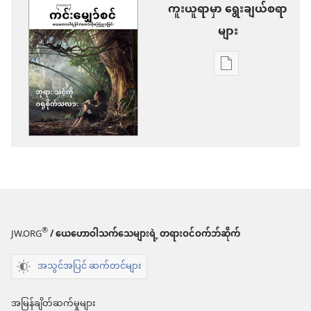
ကူးယူရာမှာ ရွေးချယ်စရာ
များ
စာပေ
ကူး
ယူ
ရာ
မှာ
ရွေးချယ်
စရာ
များ
®
JW.ORG
/ ယေဟောဝါသက်သေများရဲ့ တရားဝင်ဝက်ဘ်ဆိုက်
ကင်း
အသွင်အပြင် ဆက်တင်များ
မျှော်စင်
သင့်
အမြန်ချိတ်ဆက်မှုများ