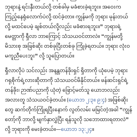
ဘုရားနဲ့ ရင်းနှီးတယ်လို့ တစ်ခါမှ မခံစားခဲ့ရဘူး။ အဝေးက
ကြည့်နေရုံလောက်ပဲလို့ ထင်ခဲ့တာ။ ကျွန်မကို ဘုရား မုန်းတယ်
လို့ မထင်ပေမဲ့ ချစ်တယ်လို့လည်း မခံစားရဘူး။” ဘုရားရဲ့
မေတ္တာကို ရှီလာ ဘာကြောင့် သံသယဝင်တာလဲ။ “ကျွန်မတို့
မိသားစု အဖြစ်ဆိုး တစ်ခုပြီးတစ်ခု ကြုံခဲ့ရတယ်။ ဘုရား လုံးဝ
မကူညီပေးဘူး” လို့ သူပြောတယ်။
ရှီလာလိုပဲ သင်လည်း အနန္တတန်ခိုးရှင် ရှိတာကို ယုံပေမဲ့ ဘုရား
ဂရုစိုက်ရဲ့လားဆိုတာကို သံသယဝင်မိနိုင်တယ်။ ဖန်ဆင်းရှင်ရဲ့
တန်ခိုး၊ ဉာဏ်ပညာကို ယုံတဲ့ ဖြောင့်မတ်သူ ယောဘလည်း
အလားတူ သံသယဝင်ခဲ့တယ်။ (
ယောဘ ၂:၃။
၉:၄
) အဖြစ်ဆိုး
တွေ ဆက်တိုက်ကြုံရပြီးနောက် လွတ်လမ်း မမြင်တဲ့အခါ “ကျွန်
တော့်ကို ဘာလို့ မျက်နှာလွှဲပြီး ရန်သူလို သဘောထားရတာလဲ”
လို့ ဘုရားကို မေးခဲ့တယ်။—
ယောဘ ၁၃:၂၄
။