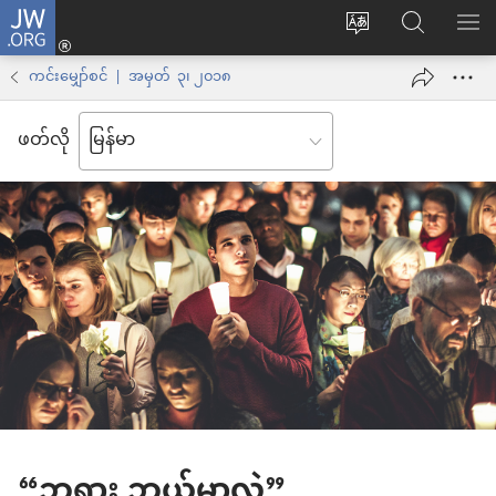
JW.ORG
Log
ဝ
JW.ORG
စာရ
in
က်
ရှာ
ကင်းမျှော်စင် | အမှတ် ၃၊ ၂၀၁၈
(window
ဘ်
ပါ
အသစ်
ဖတ်လို
ဆိုက်
ဖွ
ဘာသာစကား
င့်
ကို
နေ
ပြောင်း
ပါ
ပါ
တယ်)
“ဘုရား ဘယ်မှာလဲ”