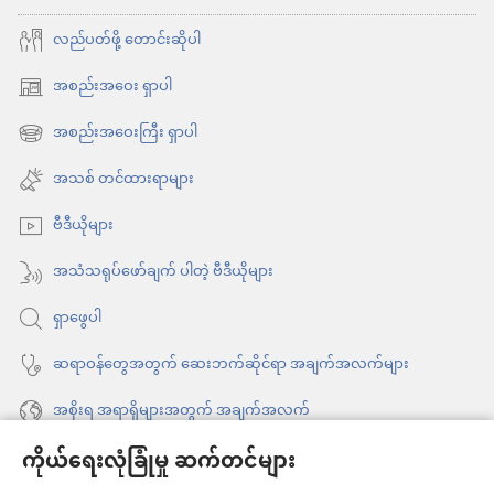
ကို
လည်ပတ်ဖို့ တောင်းဆိုပါ
ဘုရား
ဂရုစိုက်
အစည်းအဝေး ရှာပါ
(window
သလား
အသစ်
အစည်းအဝေးကြီး ရှာပါ
(window
ဖွ
အသစ်
အသစ် တင်ထားရာများ
င့်
ဖွ
နေ
ဗီဒီယိုများ
င့်
ပါ
နေ
အသံသရုပ်ဖော်ချက် ပါတဲ့ ဗီဒီယိုများ
တယ်)
ပါ
ရှာဖွေပါ
တယ်)
ဆရာဝန်တွေအတွက် ဆေးဘက်ဆိုင်ရာ အချက်အလက်များ
အစိုးရ အရာရှိများအတွက် အချက်အလက်
ကိုယ်ရေးလုံခြုံမှု ဆက်တင်များ
အကူအညီ