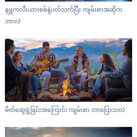
နျူကလီးယားစစ်နဲ့ပတ်သက်ပြီး ကျမ်းစာအဆိုက
ဘာလဲ
မိတ်ဆွေဖွဲ့ခြင်းအကြောင်း ကျမ်းစာ ဘာပြောသလဲ