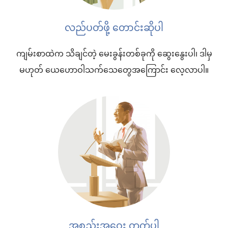
လည်ပတ်ဖို့ တောင်းဆိုပါ
ကျမ်းစာထဲက သိချင်တဲ့ မေးခွန်းတစ်ခုကို ဆွေးနွေးပါ၊ ဒါမှ
မဟုတ် ယေဟောဝါသက်သေတွေအကြောင်း လေ့လာပါ။
အစည်းအဝေး တက်ပါ