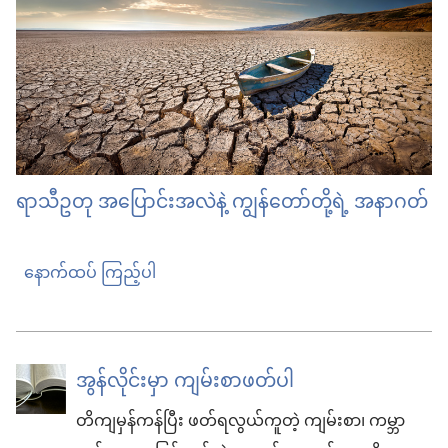
ရာသီဥတု အပြောင်းအလဲနဲ့ ကျွန်တော်တို့ရဲ့ အနာဂတ်
နောက်ထပ် ကြည့်ပါ
အွန်လိုင်းမှာ ကျမ်းစာဖတ်ပါ
တိကျမှန်ကန်ပြီး ဖတ်ရလွယ်ကူတဲ့ ကျမ်းစာ၊ ကမ္ဘာ