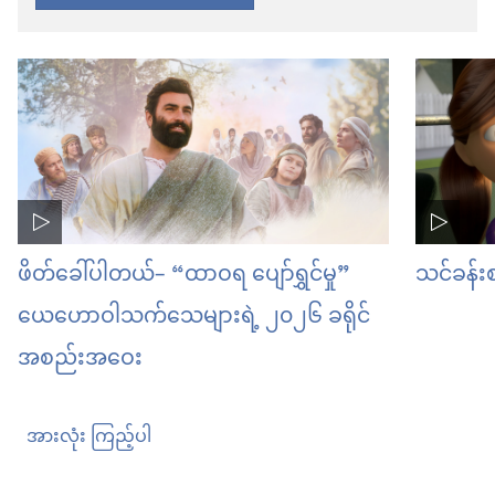
ဖိတ်ခေါ်ပါတယ်– “ထာဝရ ပျော်ရွှင်မှု”
သင်ခန်းစ
ယေဟောဝါသက်သေများရဲ့ ၂၀၂၆ ခရိုင်
အစည်းအဝေး
အားလုံး ကြည့်ပါ