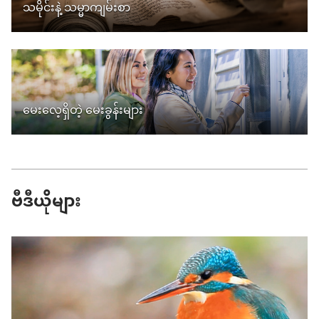
သမိုင်းနဲ့ သမ္မာကျမ်းစာ
မေးလေ့ရှိတဲ့ မေးခွန်းများ
ဗီဒီယိုများ