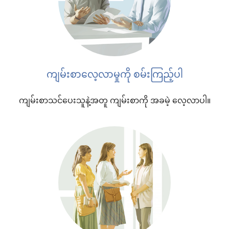
ကျမ်းစာလေ့လာမှုကို စမ်းကြည့်ပါ
ကျမ်းစာသင်ပေးသူနဲ့အတူ ကျမ်းစာကို အခမဲ့ လေ့လာပါ။