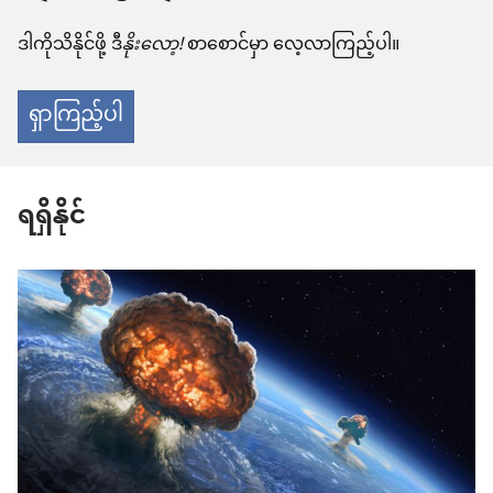
ဒါကိုသိနိုင်ဖို့ ဒီ
နိုးလော့!
စာစောင်မှာ လေ့လာကြည့်ပါ။
ရှာကြည့်ပါ
ရရှိနိုင်