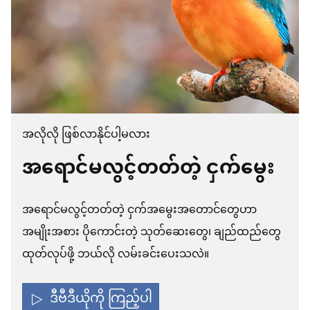
အလိုလို ဖြစ်လာနိုင်ပါ့မလား
အရောင်မလွင့်တတ်တဲ့ ငှက်မွေး
အရောင်မလွင့်တတ်တဲ့ ငှက်အမွေးအတောင်တွေဟာ
အမျိုးအစား ပိုကောင်းတဲ့ သုတ်ဆေးတွေ၊ ချည်ထည်တွေ
ထုတ်လုပ်ဖို့ ဘယ်လို လမ်းခင်းပေးသလဲ။
ဒီဗီဒီယိုကို ကြည့်ပါ