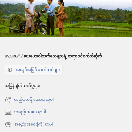
®
JW.ORG
/ ယေဟောဝါသက်သေများရဲ့ တရားဝင်ဝက်ဘ်ဆိုက်
အသွင်အပြင် ဆက်တင်များ
အမြန်ချိတ်ဆက်မှုများ
လည်ပတ်ဖို့ တောင်းဆိုပါ
အစည်းအဝေး ရှာပါ
(window
အသစ်
အစည်းအဝေးကြီး ရှာပါ
(window
ဖွ