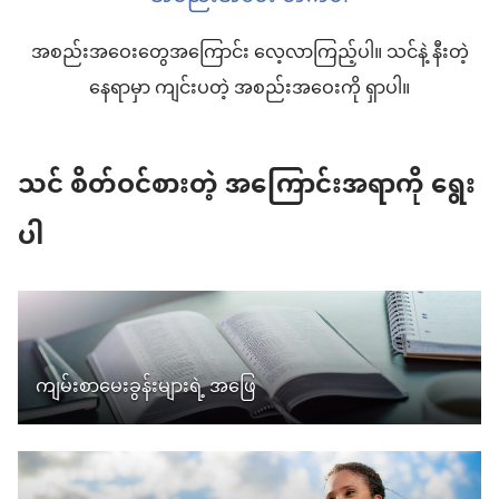
အစည်းအဝေးတွေအကြောင်း လေ့လာကြည့်ပါ။ သင်နဲ့ နီးတဲ့
နေရာမှာ ကျင်းပတဲ့ အစည်းအဝေးကို ရှာပါ။
သင် စိတ်ဝင်စားတဲ့ အကြောင်းအရာကို ရွေး
ပါ
ကျမ်းစာမေးခွန်းများရဲ့ အဖြေ