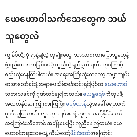
ယေဟောဝါသက်သေတွေက ဘယ်
သူတွေလဲ
ကျွန်ုပ်တို့ကို ရာနဲ့ချီတဲ့ လူမျိုးတွေ၊ ဘာသာစကားပြောသူတွေနဲ့
ဖွဲ့စည်းထားတာဖြစ်ပေမဲ့ တူညီတဲ့ရည်ရွယ်ချက်တွေကြောင့်
စည်းလုံးနေကြပါတယ်။ အရေးအကြီးဆုံးကတော့ သမ္မာကျမ်း
စာအာဘော်ရှင်နဲ့ အရာခပ်သိမ်းဖန်ဆင်းရှင်ဖြစ်တဲ့
ယေဟောဝါ
ဘုရားသခင်ကို ဂုဏ်တင်ချင်ကြတယ်။
ယေရှုခရစ်
ကိုတုပဖို့
အတတ်နိုင်ဆုံးကြိုးစားကြပြီး
ခရစ်ယာန်
လို့အခေါ်ခံရတာကို
ဂုဏ်ယူကြတယ်။ လူတွေ ကျမ်းစာနဲ့ ဘုရားသခင့်နိုင်ငံတော်
အကြောင်းသိအောင် အချိန်ပေးပြီး ကူညီနေကြတယ်။ ယေ
ဟောဝါဘုရားသခင်နဲ့ ကိုယ်တော့်
နိုင်ငံတော်
အကြောင်း