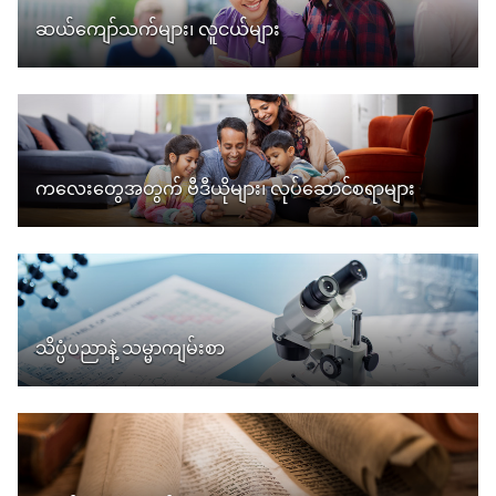
ဆယ်ကျော်သက်များ၊ လူငယ်များ
ကလေးတွေအတွက် ဗီဒီယိုများ၊ လုပ်ဆောင်စရာများ
သိပ္ပံပညာနဲ့ သမ္မာကျမ်းစာ