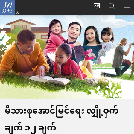
JW.ORG
Log
ဝ
JW.ORG
စာရ
in
က်
ရှာ
(window
ဘ်
ပါ
အသစ်
ဆိုက်
ဖွ
ဘာသာစကား
င့်
ကို
နေ
ပြောင်း
ပါ
ပါ
တယ်)
မိသားစုအောင်မြင်ရေး လျှို့ဝှက်
ချက် ၁၂ ချက်