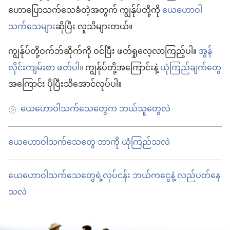
ဟောပြောသက်သေခံတဲ့အတွက် ကျွန်ုပ်တို့ကို
ယေဟောဝါ
သက်သေများ
ဆိုပြီး လူသိများတယ်။
ကျွန်ုပ်တို့ဝက်ဘ်ဆိုက်ကို ဝင်ပြီး ဖတ်ရှုလေ့လာကြည့်ပါ။
အွန်
လိုင်းကျမ်းစာ ဖတ်ပါ။
ကျွန်ုပ်တို့အကြောင်းနဲ့
ယုံကြည်ချက်တွေ
အကြောင်း ပိုပြီးသိအောင်လုပ်ပါ။
ယေဟောဝါသက်သေတွေ​က ဘယ်သူတွေလဲ
ယေဟောဝါသက်သေတွေ ဘာကို ယုံကြည်သလဲ
ယေဟောဝါသက်သေတွေရဲ့လုပ်ငန်း ဘယ်ကငွေနဲ့ လည်ပတ်နေ
သလဲ