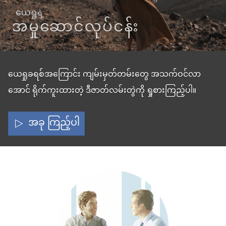
ယေရှု
ယေရှုခရစ်အကြောင်း ကျမ်းမှတ်တမ်းတွေ အသက်ဝင်လာ
အောင် ရိုက်ကူးထားတဲ့ ဒီဇာတ်လမ်းတွဲကို ရှုစားကြည့်ပါ။
ရဲ့
အခု ကြည့်ပါ
အမှုဆောင်
လုပ်ငန်း