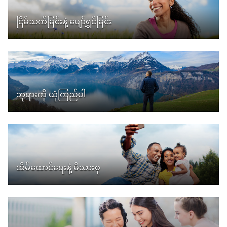
ငြိမ်သက်ခြင်းနဲ့ ပျော်ရွှင်ခြင်း
ဘုရားကို ယုံကြည်ပါ
အိမ်ထောင်ရေးနဲ့ မိသားစု