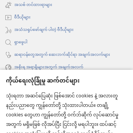
အသစ်
အသစ် တင်ထားရာများ
င့်
ဖွ
နေ
ဗီဒီယိုများ
င့်
ပါ
နေ
အသံသရုပ်ဖော်ချက် ပါတဲ့ ဗီဒီယိုများ
တယ်)
ပါ
ရှာဖွေပါ
တယ်)
ဆရာဝန်တွေအတွက် ဆေးဘက်ဆိုင်ရာ အချက်အလက်များ
အစိုးရ အရာရှိများအတွက် အချက်အလက်
ကိုယ်ရေးလုံခြုံမှု ဆက်တင်များ
အကူအညီ
သုံးရတာ အဆင်ပြေဆုံး ဖြစ်အောင် cookies နဲ့ အလားတူ
အလှူငွေ
(window
နည်းပညာတွေ ကျွန်တော်တို့ သုံးထားပါတယ်။ တချို့
အသစ်
ကင်းမျှော်စင် အွန်လိုင်းစာကြည့်တိုက်™
cookies တွေဟာ ကျွန်တော်တို့ ဝက်ဘ်ဆိုက် လုပ်ဆောင်မှု
ဖွ
(window
င့်
အတွက် မရှိမဖြစ် လိုအပ်ပြီး ငြင်းလို့ မရပါဘူး။ ထပ်ဆင့်
အသစ်
®
JW Hub
နေ
(window