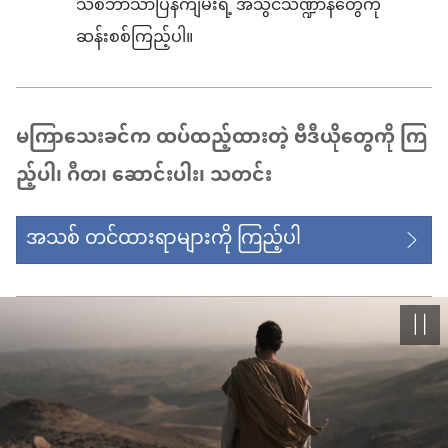
သစ်ဘာသာပြန်ကျမ်းရဲ့ အသွင်သဏ္ဍာန်တွေကို
ဆန်းစစ်ကြည့်ပါ။
မကြာသေးခင်က ထပ်ထည့်ထားတဲ့ ဗီဒီယိုတွေကို ကြ
ည့်ပါ၊ ဂီတ၊ ဆောင်းပါး၊ သတင်း
အသစ် တင်ထားရာများကို ကြည့်ပါ
ခဏ
ရပ်