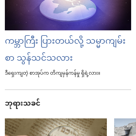
ကမ္ဘာကြီး ပြားတယ်လို့ သမ္မာကျမ်း
စာ သွန်သင်သလား
ဒီရှေးကျတဲ့ စာအုပ်က တိကျမှန်ကန်မှု ရှိရဲ့လား။
ဘုရားသခင်