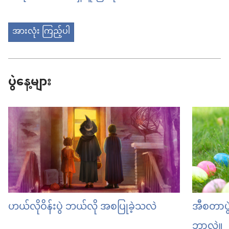
အားလုံး ကြည့်ပါ
ပွဲနေ့များ
ဟယ်လိုဝိန်းပွဲ ဘယ်လို အစပြုခဲ့သလဲ
အီစတာပွ
ဘာလဲ။