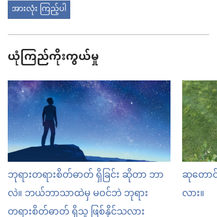
အားလုံး ကြည့်ပါ
ယုံကြည်ကိုးကွယ်မှု
ဘုရားတရားစိတ်ဓာတ် ရှိခြင်း ဆိုတာ ဘာ
ဆုတောင်
လဲ။ ဘယ်ဘာသာထဲမှ မဝင်ဘဲ ဘုရား
လား။
တရားစိတ်ဓာတ် ရှိသူ ဖြစ်နိုင်သလား