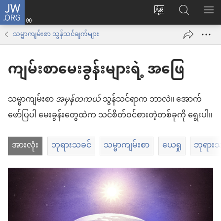
JW.ORG
Log
ဝ
JW.ORG
စာရ
in
က်
ရှာ
သမ္မာကျမ်းစာ သွန်သင်ချက်များ
(window
ဘ်
ပါ
အသစ်
ကျမ်းစာမေးခွန်းများရဲ့ အဖြေ
ဆိုက်
ဖွ
ဘာသာစကား
င့်
ကို
သမ္မာကျမ်းစာ
အမှန်တကယ်
သွန်သင်ရာက ဘာလဲ။ အောက်
နေ
ပြောင်း
ဖော်ပြပါ မေးခွန်းတွေထဲက သင်စိတ်ဝင်စားတဲ့တစ်ခုကို ရွေးပါ။
ပါ
ပါ
တယ်)
အားလုံး
ဘုရားသခင်
သမ္မာကျမ်းစာ
ယေရှု
ဘုရားသခင