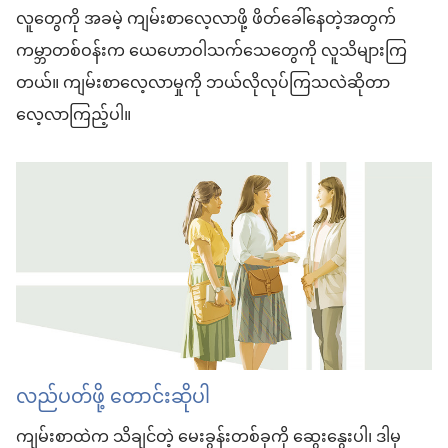
လူတွေကို အခမဲ့ ကျမ်းစာလေ့လာဖို့ ဖိတ်ခေါ်နေတဲ့အတွက်
ကမ္ဘာတစ်ဝန်းက ယေဟောဝါသက်သေတွေကို လူသိများကြ
တယ်။ ကျမ်းစာလေ့လာမှုကို ဘယ်လိုလုပ်ကြသလဲဆိုတာ
လေ့လာကြည့်ပါ။
လည်ပတ်ဖို့ တောင်းဆိုပါ
ကျမ်းစာထဲက သိချင်တဲ့ မေးခွန်းတစ်ခုကို ဆွေးနွေးပါ၊ ဒါမှ