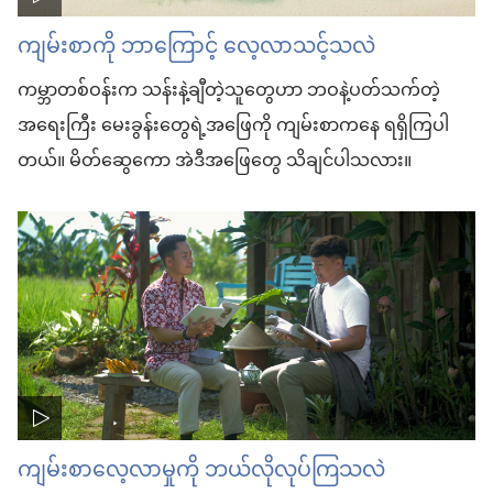
ကျမ်းစာကို ဘာကြောင့် လေ့လာသင့်သလဲ
ကမ္ဘာတစ်ဝန်းက သန်းနဲ့ချီတဲ့သူတွေဟာ ဘဝနဲ့ပတ်သက်တဲ့
အရေးကြီး မေးခွန်းတွေရဲ့အဖြေကို ကျမ်းစာကနေ ရရှိကြပါ
တယ်။ မိတ်ဆွေကော အဲဒီအဖြေတွေ သိချင်ပါသလား။
ကျမ်းစာလေ့လာမှုကို ဘယ်လိုလုပ်ကြသလဲ