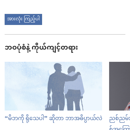
အားလုံး ကြည့်ပါ
ဘဝပုံစံနဲ့ ကိုယ်ကျင့်တရား
“မိဘကို ရိုသေပါ” ဆိုတာ ဘာအဓိပ္ပာယ်လဲ
ညစ်ညမ်း
စ်အကြော