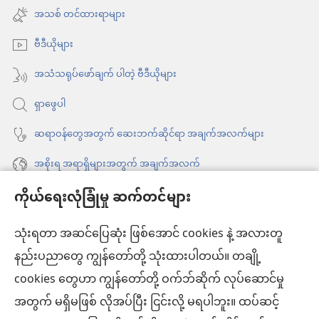
ဖွ
အသစ်
အသစ် တင်ထားရာများ
င့်
ဖွ
နေ
ဗီဒီယိုများ
င့်
ပါ
နေ
အသံသရုပ်ဖော်ချက် ပါတဲ့ ဗီဒီယိုများ
တယ်)
ပါ
ရှာဖွေပါ
တယ်)
ဆရာဝန်တွေအတွက် ဆေးဘက်ဆိုင်ရာ အချက်အလက်များ
အစိုးရ အရာရှိများအတွက် အချက်အလက်
ကိုယ်ရေးလုံခြုံမှု ဆက်တင်များ
အကူအညီ
သုံးရတာ အဆင်ပြေဆုံး ဖြစ်အောင် cookies နဲ့ အလားတူ
အလှူငွေ
(window
နည်းပညာတွေ ကျွန်တော်တို့ သုံးထားပါတယ်။ တချို့
အသစ်
ကင်းမျှော်စင် အွန်လိုင်းစာကြည့်တိုက်™
cookies တွေဟာ ကျွန်တော်တို့ ဝက်ဘ်ဆိုက် လုပ်ဆောင်မှု
ဖွ
(window
င့်
အတွက် မရှိမဖြစ် လိုအပ်ပြီး ငြင်းလို့ မရပါဘူး။ ထပ်ဆင့်
အသစ်
®
JW Hub
နေ