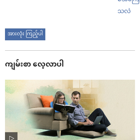
သလဲ
အားလုံး ကြည့်ပါ
ကျမ်းစာ လေ့လာပါ