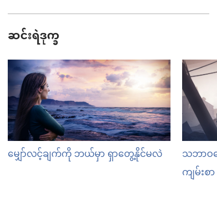
ဆင်းရဲဒုက္ခ
မျှော်လင့်ချက်ကို ဘယ်မှာ ရှာတွေ့နိုင်မလဲ
သဘာဝဘေ
ကျမ်းစ