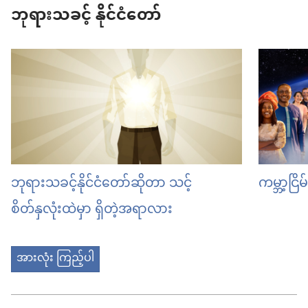
ဘုရားသခင့် နိုင်ငံတော်
ဘုရားသခင့်နိုင်ငံတော်ဆိုတာ သင့်
ကမ္ဘာ့ငြ
စိတ်နှလုံးထဲမှာ ရှိတဲ့အရာလား
အားလုံး ကြည့်ပါ