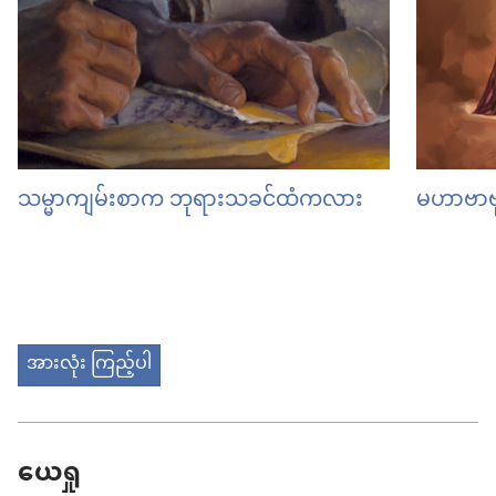
သမ္မာကျမ်းစာက ဘုရားသခင်ထံကလား
မဟာဗာဗ
အားလုံး ကြည့်ပါ
ယေရှု