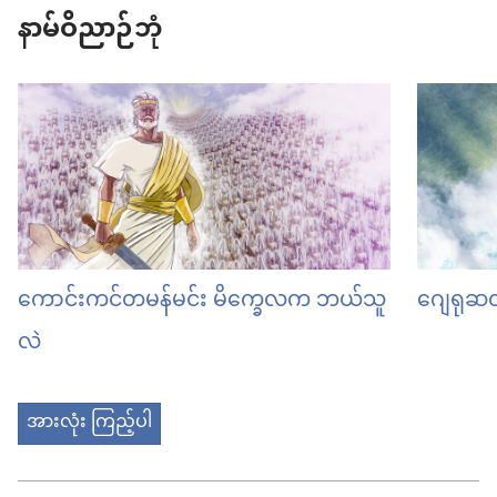
နာမ်ဝိညာဉ်ဘုံ
ကောင်းကင်တမန်မင်း မိက္ခေလက ဘယ်သူ
ဂျေရုဆလ
လဲ
အားလုံး ကြည့်ပါ