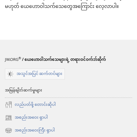
မဟုတ် ယေဟောဝါသက်သေတွေအကြောင်း လေ့လာပါ။
®
JW.ORG
/ ယေဟောဝါသက်သေများရဲ့ တရားဝင်ဝက်ဘ်ဆိုက်
အသွင်အပြင် ဆက်တင်များ
အမြန်ချိတ်ဆက်မှုများ
လည်ပတ်ဖို့ တောင်းဆိုပါ
အစည်းအဝေး ရှာပါ
(window
အသစ်
အစည်းအဝေးကြီး ရှာပါ
(window