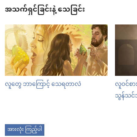
အသက်ရှင်ခြင်းနဲ့ သေခြင်း
လူတွေ ဘာကြောင့် သေရတာလဲ
လူဝင်စာ
သွန်သင
အားလုံး ကြည့်ပါ