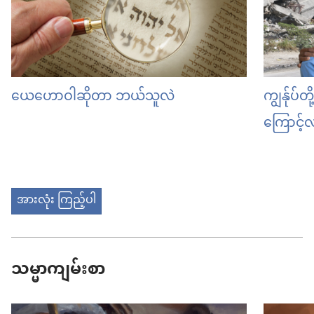
ယေဟောဝါဆိုတာ ဘယ်သူလဲ
ကျွန်ုပ်
ကြောင့်
အားလုံး ကြည့်ပါ
သမ္မာကျမ်းစာ