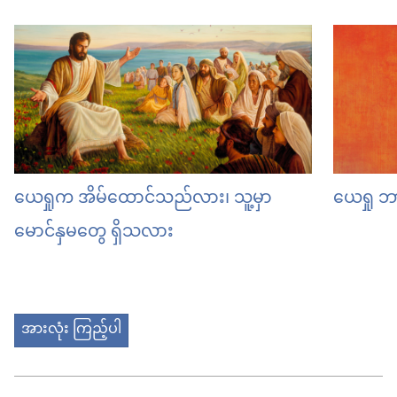
ယေရှုက အိမ်ထောင်သည်လား၊ သူ့မှာ
ယေရှု 
မောင်နှမတွေ ရှိသလား
အားလုံး ကြည့်ပါ