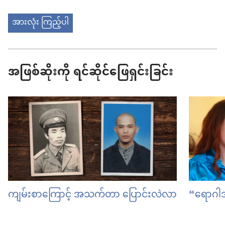
အားလုံး ကြည့်ပါ
အဖြစ်ဆိုးကို ရင်ဆိုင်ဖြေရှင်းခြင်း
ကျမ်းစာကြောင့် အသက်တာ ပြောင်းလဲလာ
“ရောဂါအ