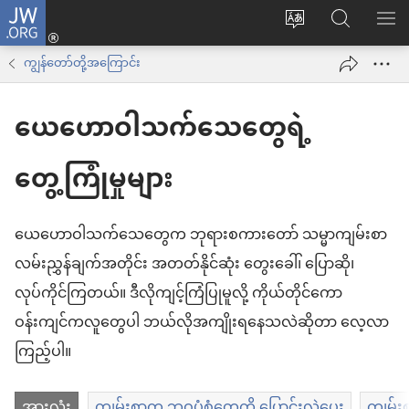
JW.ORG
Log
ဝ
JW.ORG
စာရ
in
က်
ရှာ
ကျွန်တော်တို့အကြောင်း
(window
ဘ်
ပါ
အသစ်
ယေဟောဝါသက်သေတွေရဲ့
ဆိုက်
ဖွ
ဘာသာစကား
င့်
တွေ့ကြုံမှုများ
ကို
နေ
ပြောင်း
ပါ
ယေဟောဝါသက်သေတွေက ဘုရားစကားတော် သမ္မာကျမ်းစာ
ပါ
တယ်)
လမ်းညွှန်ချက်အတိုင်း အတတ်နိုင်ဆုံး တွေးခေါ်၊ ပြောဆို၊
လုပ်ကိုင်ကြတယ်။ ဒီလိုကျင့်ကြံပြုမူလို့ ကိုယ်တိုင်ကော
ဝန်းကျင်ကလူတွေပါ ဘယ်လိုအကျိုးရနေသလဲဆိုတာ လေ့လာ
ကြည့်ပါ။
အားလုံး
ကျမ်းစာက ဘဝပုံစံတွေကို ပြောင်းလဲပေး
ကျမ်းစ