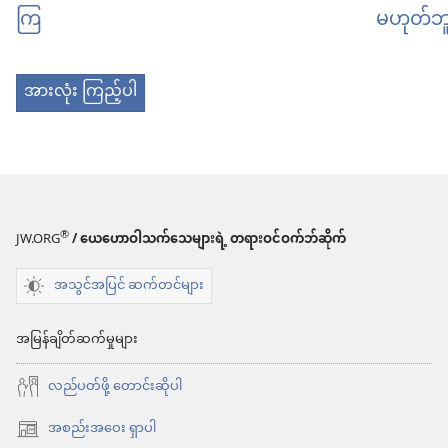
ကြ
မဟုတ်ဘ
အားလုံး ကြည့်ပါ
®
JW.ORG
/ ယေဟောဝါသက်သေများရဲ့ တရားဝင်ဝက်ဘ်ဆိုက်
အသွင်အပြင် ဆက်တင်များ
အမြန်ချိတ်ဆက်မှုများ
လည်ပတ်ဖို့ တောင်းဆိုပါ
အစည်းအဝေး ရှာပါ
(window