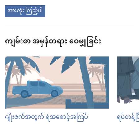
အားလုံး ကြည့်ပါ
ကျမ်းစာ အမှန်တရား ဝေမျှခြင်း
ဂျိုးဇက်အတွက် ရဲအစောင့်အကြပ်
ရပ်တန့်ပ