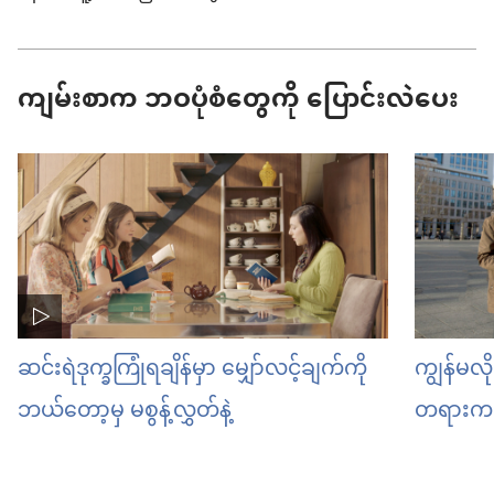
ကျမ်းစာက ဘဝပုံစံတွေကို ပြောင်းလဲပေး
ဆင်းရဲဒုက္ခကြုံရချိန်မှာ မျှော်လင့်ချက်ကို
ကျွန်မလိ
ဘယ်တော့မှ မစွန့်လွှတ်နဲ့
တရားကနေ