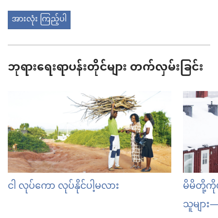
အားလုံး ကြည့်ပါ
ဘုရားရေးရာ​ပန်းတိုင်များ တက်လှမ်းခြင်း
ငါ လုပ်ကော လုပ်နိုင်ပါ့မလား
မိမိတို
သူများ—