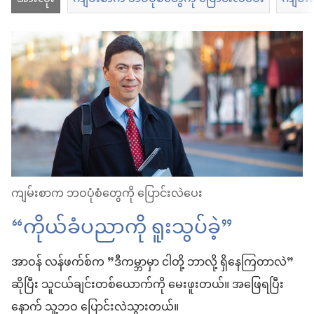
ကျမ်းစာက ဘဝပုံစံတွေကို ပြောင်းလဲပေး
“ကိုယ်ခံပညာကို ရူးသွပ်ခဲ့”
အာဝန် လန်ဖက်စ်က ”ဒီကမ္ဘာမှာ ငါတို့ ဘာလို့ ရှိနေကြတာလဲ”
ဆိုပြီး သူငယ်ချင်းတစ်ယောက်ကို မေးဖူးတယ်။ အဖြေရပြီး
နောက် သူ့ဘဝ ပြောင်းလဲသွားတယ်။