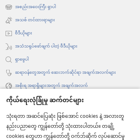
အသစ်
အစည်းအဝေးကြီး ရှာပါ
(window
ဖွ
အသစ်
အသစ် တင်ထားရာများ
င့်
ဖွ
နေ
ဗီဒီယိုများ
င့်
ပါ
နေ
အသံသရုပ်ဖော်ချက် ပါတဲ့ ဗီဒီယိုများ
တယ်)
ပါ
ရှာဖွေပါ
တယ်)
ဆရာဝန်တွေအတွက် ဆေးဘက်ဆိုင်ရာ အချက်အလက်များ
အစိုးရ အရာရှိများအတွက် အချက်အလက်
ကိုယ်ရေးလုံခြုံမှု ဆက်တင်များ
အကူအညီ
သုံးရတာ အဆင်ပြေဆုံး ဖြစ်အောင် cookies နဲ့ အလားတူ
အလှူငွေ
(window
နည်းပညာတွေ ကျွန်တော်တို့ သုံးထားပါတယ်။ တချို့
အသစ်
ကင်းမျှော်စင် အွန်လိုင်းစာကြည့်တိုက်™
cookies တွေဟာ ကျွန်တော်တို့ ဝက်ဘ်ဆိုက် လုပ်ဆောင်မှု
ဖွ
(window