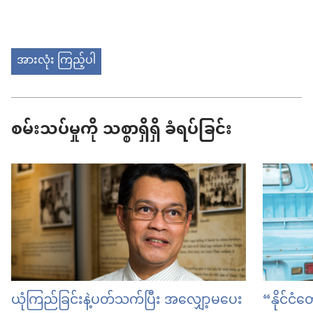
အားလုံး ကြည့်ပါ
စမ်းသပ်မှုကို သစ္စာရှိ​ရှိ ခံရပ်ခြင်း
ယုံကြည်ခြင်းနဲ့ပတ်သက်ပြီး အလျှော့မပေး
“နိုင်ငံ