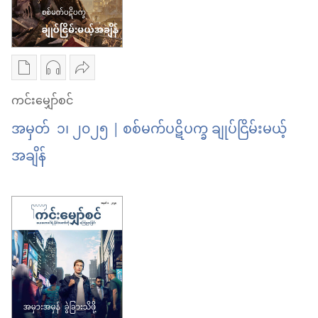
မျှော်စင်
ကင်း
မ
ကမ္ဘာ
မျှော်စင်
လား
ကြီး
ကမ္ဘာ
စာပေ
အသံ
ဝေမျှ
ငြိမ်းချမ်း
ကြီး
ကူး
ဖိုင်
ပါ
ကင်းမျှော်စင်
ပါ
ငြိမ်းချမ်း
ယူ
ကူး
ကင်း
အမှတ် ၁၊ ၂၀၂၅ | စစ်မက်ပဋိပက္ခ ချုပ်ငြိမ်းမယ့်
ဦး
ပါ
ရာ
ယူ
မျှော်စင်
မ
ဦး
အချိန်
မှာ
ရာ
စစ်မက်
လား
မ
ရွေးချယ်
မှာ
ပဋိပက္ခ
လား
စရာ
ရွေးချယ်
ချုပ်ငြိမ်း
များ
စရာ
မယ့်
ကင်း
များ
အချိန်
မျှော်စင်
ကင်း
စစ်မက်
မျှော်စင်