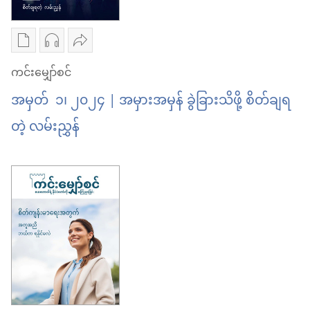
ပဋိပက္ခ
စစ်မက်
ချုပ်ငြိမ်း
ပဋိပက္ခ
စာပေ
အသံ
ဝေမျှ
မယ့်
ချုပ်ငြိမ်း
ကူး
ဖိုင်
ပါ
ကင်းမျှော်စင်
အချိန်
မယ့်
ယူ
ကူး
ကင်း
အချိန်
အမှတ် ၁၊ ၂၀၂၄ | အမှားအမှန် ခွဲခြားသိဖို့ စိတ်ချရ
ရာ
ယူ
မျှော်စင်
တဲ့ လမ်းညွှန်
မှာ
ရာ
အမှား
ရွေးချယ်
မှာ
အမှန်
စရာ
ရွေးချယ်
ခွဲခြား
များ
စရာ
သိ
ကင်း
များ
ဖို့
မျှော်စင်
ကင်း
စိတ်ချ
အမှား
မျှော်စင်
ရ
အမှန်
အမှား
တဲ့