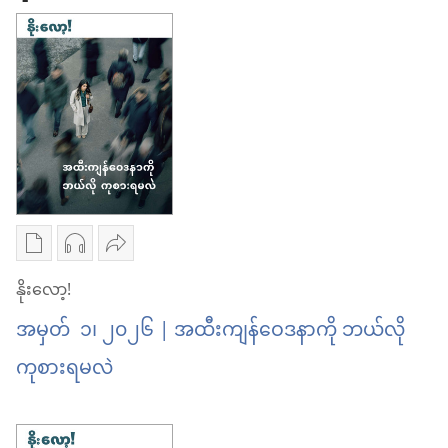
ပါဝင်
ပါဝင်
ရွေးချယ်
ရာ
ရာ
ပါ
များ
များ
ကို
ကို
ပြ
ပြ
ပါ
ပါ
စာပေ
အသံ
ဝေမျှ
ကူး
ဖိုင်
ပါ
နိုးလော့!
ယူ
ကူး
နိုး
အမှတ် ၁၊ ၂၀၂၆ | အထီးကျန်ဝေဒနာကို ဘယ်လို
ရာ
ယူ
လော့!
ကုစားရမလဲ
မှာ
ရာ
အထီးကျန်
ရွေးချယ်
မှာ
ဝေဒနာ