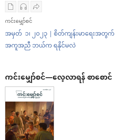
ခွဲခြား
အမှန်
လမ်းညွှန်
စာပေ
အသံ
ဝေမျှ
သိ
ခွဲခြား
ကူး
ဖိုင်
ပါ
ကင်းမျှော်စင်
ဖို့
သိ
ယူ
ကူး
ကင်း
စိတ်ချ
ဖို့
အမှတ် ၁၊ ၂၀၂၃ | စိတ်ကျန်းမာရေးအတွက်
ရာ
ယူ
မျှော်စင်
ရ
စိတ်ချ
အကူအညီ ဘယ်က ရနိုင်မလဲ
မှာ
ရာ
စိတ်
တဲ့
ရ
ရွေးချယ်
မှာ
ကျန်းမာရေး
လမ်းညွှန်
တဲ့
စရာ
ရွေးချယ်
အတွက်
လမ်းညွှန်
ကင်းမျှော်စင်—လေ့လာရန် စာစောင်
များ
စရာ
အကူအညီ
ကင်း
များ
ဘယ်
မျှော်စင်
ကင်း
က
စိတ်
မျှော်စင်
ရ
ကျန်းမာရေး
စိတ်
နိုင်
အတွက်
ကျန်းမာရေး
မ