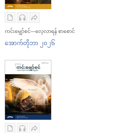
အကူအညီ
အတွက်
လဲ
ဘယ်
အကူအညီ
က
ဘယ်
စာပေ
အသံ
ဝေမျှ
ရ
က
ကူး
ဖိုင်
ပါ
ကင်းမျှော်စင်—လေ့လာရန် စာစောင်
နိုင်
ရ
ယူ
ကူး
ကင်း
အောက်တိုဘာ ၂၀၂၆
မလဲ
နိုင်
ရာ
ယူ
မျှော်စင်
မလဲ
မှာ
ရာ
—
ရွေးချယ်
မှာ
လေ့လာ
စရာ
ရွေးချယ်
ရန်
များ
စရာ
စာစောင်
ကင်း
များ
အောက်တိုဘာ ၂၀၂၆
မျှော်စင်
ကင်း
—
မျှော်စင်
လေ့လာ
—
စာပေ
အသံ
ဝေမျှ