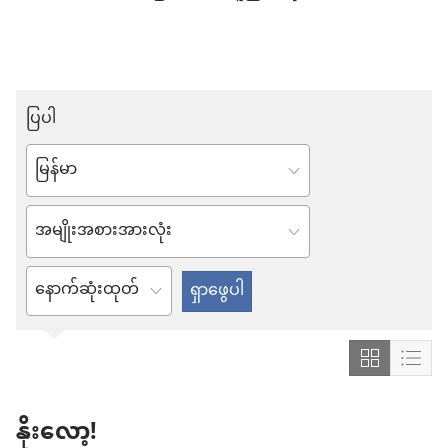
ပြပါ
ဘာသာစကား
တစ်
ပစ္စည်း
ခု
ရိုက်
ထ
ထ
ည့်
ည့်
ပါ
Grid
List
ပါ/
ဒါ
Format
Form
ရွေးချယ်
မှ
နိုးလော့!
မှာ
မှာ
ပါ
မဟုတ်