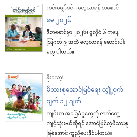
ကင်းမျှော်စင်—လေ့လာရန် စာစောင်
မေ ၂၀၂၆
ဒီစာစောင်မှာ ၂၀၂၆၊ ဇူလိုင် ၆ ကနေ
ဩဂုတ် ၉ အထိ လေ့လာရန် ဆောင်းပါး
တွေ ပါတယ်။
နိုးလော့!
မိသားစုအောင်မြင်ရေး လျှို့ဝှက်
ချက် ၁၂ ချက်
ကျမ်းစာ အခြေခံမူတွေကို လက်တွေ့
ကျင့်သုံးမယ်ဆိုရင် အောင်မြင်တဲ့မိသားစု
ဖြစ်အောင် ကူညီပေးနိုင်ပါတယ်။