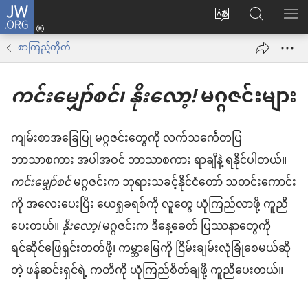
JW.ORG
Log
ဝ
JW.ORG
စာရ
in
က်
ရှာ
စာကြည့်တိုက်
(window
ဘ်
ပါ
အသစ်
ကင်းမျှော်စင်၊ နိုးလော့!
မဂ္ဂဇင်းများ
ဆိုက်
ဖွ
ဘာသာစကား
င့်
ကို
ကျမ်းစာအခြေပြု မဂ္ဂဇင်းတွေကို လက်သင်္ကေတပြ
နေ
ပြောင်း
ဘာသာစကား အပါအဝင် ဘာသာစကား ရာချီနဲ့ ရနိုင်ပါတယ်။
ပါ
ပါ
ကင်းမျှော်စင်
မဂ္ဂဇင်းက ဘုရားသခင့်နိုင်ငံတော် သတင်းကောင်း
တယ်)
ကို အလေးပေးပြီး ယေရှုခရစ်ကို လူတွေ ယုံကြည်လာဖို့ ကူညီ
ပေးတယ်။
နိုးလော့!
မဂ္ဂဇင်းက ဒီနေ့ခေတ် ပြဿနာတွေကို
ရင်ဆိုင်ဖြေရှင်းတတ်ဖို့၊ ကမ္ဘာမြေကို ငြိမ်းချမ်းလုံခြုံစေမယ်ဆို
တဲ့ ဖန်ဆင်းရှင်ရဲ့ ကတိကို ယုံကြည်စိတ်ချဖို့ ကူညီပေးတယ်။