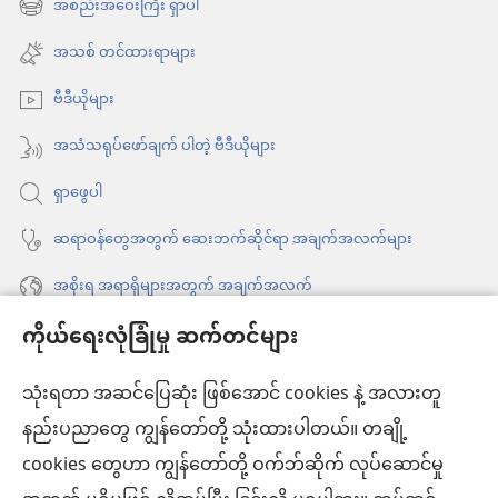
အသစ်
အစည်းအဝေးကြီး ရှာပါ
(window
မတ် ၂၀၂၆
ဖွ
အသစ်
အသစ် တင်ထားရာများ
င့်
ဖွ
နေ
ဗီဒီယိုများ
င့်
ပါ
နေ
အသံသရုပ်ဖော်ချက် ပါတဲ့ ဗီဒီယိုများ
တယ်)
ပါ
ရှာဖွေပါ
တယ်)
ဆရာဝန်တွေအတွက် ဆေးဘက်ဆိုင်ရာ အချက်အလက်များ
အစိုးရ အရာရှိများအတွက် အချက်အလက်
ကိုယ်ရေးလုံခြုံမှု ဆက်တင်များ
အကူအညီ
သုံးရတာ အဆင်ပြေဆုံး ဖြစ်အောင် cookies နဲ့ အလားတူ
အလှူငွေ
(window
နည်းပညာတွေ ကျွန်တော်တို့ သုံးထားပါတယ်။ တချို့
အသစ်
ကင်းမျှော်စင် အွန်လိုင်းစာကြည့်တိုက်™
cookies တွေဟာ ကျွန်တော်တို့ ဝက်ဘ်ဆိုက် လုပ်ဆောင်မှု
ဖွ
(window
င့်