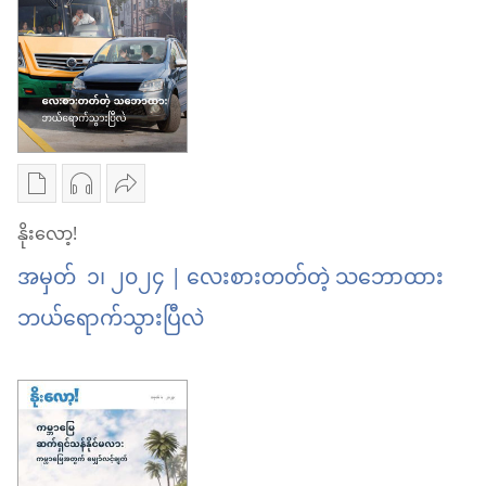
နိုး
များ
တဲ့
လော့!
နိုး
အခါ
ကုန်ဈေးနှုန်း
လော့!
မြင့်
ကုန်ဈေးနှုန်း
တက်
မြင့်
စာပေ
အသံ
ဝေမျှ
လာ
တက်
ကူး
ဖိုင်
ပါ
နိုးလော့!
တဲ့
လာ
ယူ
ကူး
နိုး
အခါ
တဲ့
အမှတ် ၁၊ ၂၀၂၄ | လေးစားတတ်တဲ့ သဘောထား
ရာ
ယူ
လော့!
အခါ
ဘယ်ရောက်သွားပြီလဲ
မှာ
ရာ
လေးစား
ရွေးချယ်
မှာ
တတ်
စရာ
ရွေးချယ်
တဲ့
များ
စရာ
သဘောထား
နိုး
များ
ဘယ်