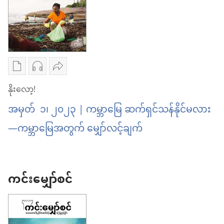
လော့!
နိုး
ရောက်
လေးစား
လော့!
သွား
တတ်
လေးစား
ပြီ
တဲ့
တတ်
လဲ
စာပေ
အသံ
ဝေမျှ
သဘောထား
တဲ့
ကူး
ဖိုင်
ပါ
နိုးလော့!
ဘယ်
သဘောထား
ယူ
ကူး
နိုး
ရောက်
ဘယ်
အမှတ် ၁၊ ၂၀၂၃ | ကမ္ဘာမြေ ဆက်ရှင်သန်နိုင်မလား
ရာ
ယူ
လော့!
သွား
ရောက်
—ကမ္ဘာမြေအတွက် မျှော်လင့်ချက်
မှာ
ရာ
ကမ္ဘာ
ပြီ
သွား
ရွေးချယ်
မှာ
မြေ
လဲ
ပြီ
စရာ
ရွေးချယ်
ဆက်
လဲ
ကင်းမျှော်စင်
များ
စရာ
ရှင်သန်
နိုး
များ
နိုင်
လော့!
နိုး
မ