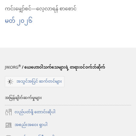
ရန်
လေ့လာ
ကူး
ဖိုင်
ပါ
ကင်းမျှော်စင်—လေ့လာရန် စာစောင်
စာစောင်
ရန်
ယူ
ကူး
ကင်း
မတ် ၂၀၂၆
ဧပြီ ၂၀၂၆
စာစောင်
ရာ
ယူ
မျှော်စင်
ဧပြီ ၂၀၂၆
မှာ
ရာ
—
ရွေးချယ်
မှာ
လေ့လာ
စရာ
ရွေးချယ်
ရန်
များ
စရာ
စာစောင်
®
JW.ORG
/ ယေဟောဝါသက်သေများရဲ့ တရားဝင်ဝက်ဘ်ဆိုက်
ကင်း
များ
မတ် ၂၀၂၆
အသွင်အပြင် ဆက်တင်များ
မျှော်စင်
ကင်း
—
မျှော်စင်
အမြန်ချိတ်ဆက်မှုများ
လေ့လာ
—
လည်ပတ်ဖို့ တောင်းဆိုပါ
ရန်
လေ့လာ
စာစောင်
ရန်
အစည်းအဝေး ရှာပါ
(window
မတ် ၂၀၂၆
စာစောင်