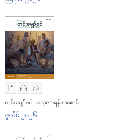
ရာ
ယူ
မျှော်စင်
စက်တင်ဘာ ၂၀၂၆
မှာ
ရာ
—
ရွေးချယ်
မှာ
လေ့လာ
စရာ
ရွေးချယ်
ရန်
များ
စရာ
စာစောင်
ကင်း
များ
သြ
မျှော်စင်
ကင်း
ဂုတ် ၂၀၂၆
—
မျှော်စင်
လေ့လာ
—
စာပေ
အသံ
ဝေမျှ
ရန်
လေ့လာ
ကူး
ဖိုင်
ပါ
ကင်းမျှော်စင်—လေ့လာရန် စာစောင်
စာစောင်
ရန်
ယူ
ကူး
ကင်း
ဇူလိုင် ၂၀၂၆
သြ
စာစောင်
ရာ
ယူ
မျှော်စင်
ဂုတ် ၂၀၂၆
သြ
မှာ
ရာ
—
ဂုတ် ၂၀၂၆