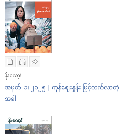
စရာ
ရွေးချယ်
ကို
များ
စရာ
ဘယ်လို
နိုး
များ
ကုစား
လော့!
နိုး
ရ
အထီးကျန်
လော့!
မ
ဝေဒနာ
အထီးကျန်
လဲ
ကို
ဝေဒနာ
စာပေ
အသံ
ဝေမျှ
ဘယ်လို
ကို
ကူး
ဖိုင်
ပါ
နိုးလော့!
ကုစား
ဘယ်လို
ယူ
ကူး
နိုး
ရ
ကုစား
အမှတ် ၁၊ ၂၀၂၅ | ကုန်ဈေးနှုန်း မြင့်တက်လာတဲ့
ရာ
ယူ
လော့!
မလဲ
ရ
အခါ
မှာ
ရာ
ကုန်ဈေးနှုန်း
မလဲ
ရွေးချယ်
မှာ
မြင့်
စရာ
ရွေးချယ်
တက်
များ
စရာ
လာ