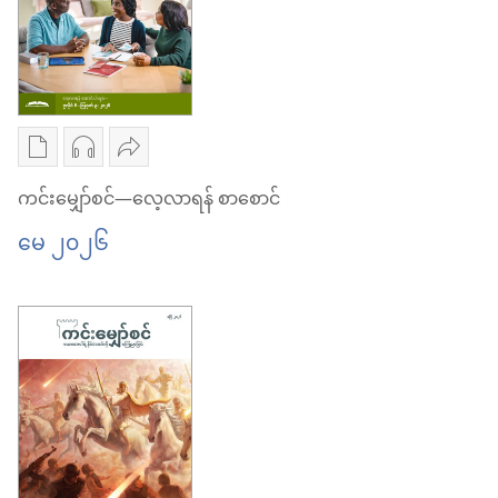
ကင်း
များ
ဇွန် ၂၀၂၆
မျှော်စင်
ကင်း
—
မျှော်စင်
လေ့လာ
—
စာပေ
အသံ
ဝေမျှ
ရန်
လေ့လာ
ကူး
ဖိုင်
ပါ
ကင်းမျှော်စင်—လေ့လာရန် စာစောင်
စာစောင်
ရန်
ယူ
ကူး
ကင်း
မေ ၂၀၂၆
ဇွန် ၂၀၂၆
စာစောင်
ရာ
ယူ
မျှော်စင်
ဇွန် ၂၀၂၆
မှာ
ရာ
—
ရွေးချယ်
မှာ
လေ့လာ
စရာ
ရွေးချယ်
ရန်
များ
စရာ
စာစောင်
ကင်း
များ
မေ ၂၀၂၆
မျှော်စင်
ကင်း