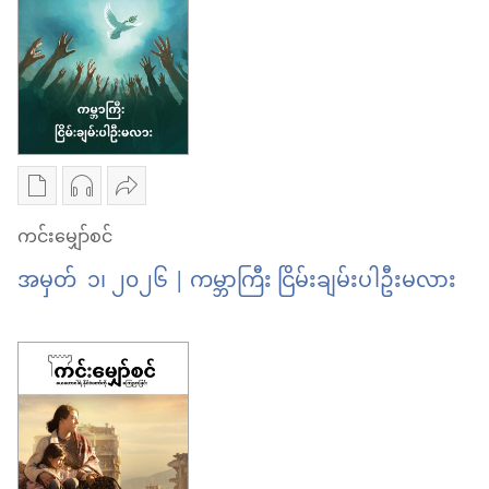
ကမ္ဘာ
လော့!
လား
မြေ
ကမ္ဘာ
—
ဆက်
မြေ
ကမ္ဘာ
ရှင်သန်
ဆက်
မြေ
နိုင်
ရှင်သန်
အတွက်
မ
နိုင်
မျှော်လင့်ချက်
စာပေ
အသံ
ဝေမျှ
လား
မ
ကူး
ဖိုင်
ပါ
ကင်းမျှော်စင်
—
လား
ယူ
ကူး
ကင်း
အမှတ် ၁၊ ၂၀၂၆ | ကမ္ဘာကြီး ငြိမ်းချမ်းပါဦးမလား
ကမ္ဘာ
—
ရာ
ယူ
မျှော်စင်
မြေ
ကမ္ဘာ
မှာ
ရာ
ကမ္ဘာ
အတွက်
မြေ
ရွေးချယ်
မှာ
ကြီး
မျှော်လင့်ချက်
အတွက်
စရာ
ရွေးချယ်
ငြိမ်းချမ်း
မျှော်လင့်ချက်
များ
စရာ
ပါ
ကင်း
များ
ဦး